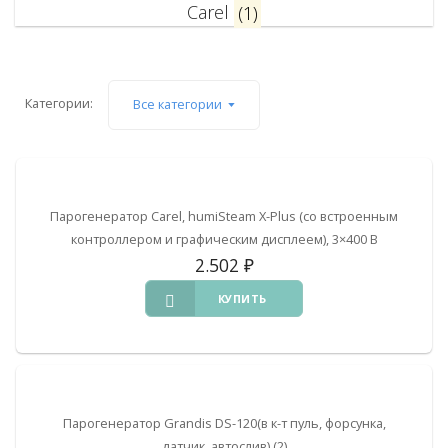
Carel
(1)
Категории:
Все категории
Парогенератор Carel, humiSteam X-Plus (со встроенным
контроллером и графическим дисплеем), 3×400 В
2.502
₽
КУПИТЬ
Парогенератор Grandis DS-120(в к-т пуль, форсунка,
датчик, автослив) (2)