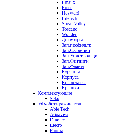
Emaux
Emec
Hayward
Lifetech
Sugar Valley
Toscano
Wonder
Дифузоры
Зап.префильтр
Зап.Сальники
Зап.Уплот.кольцо
Зап.Фитинги
Зап.Фланец
Корзины
Корпуcа
Крыльчатка
Крышки
Комплектующие
Seko
УФ-обеззараживатель
Able Tech
Aquaviva
Dinotec
Elecro
Fluidra