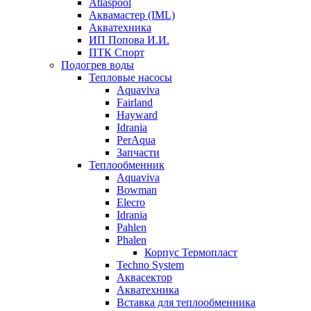
Atlaspool
Аквамастер (IML)
Акватехника
ИП Попова И.И.
ПТК Спорт
Подогрев воды
Тепловые насосы
Aquaviva
Fairland
Hayward
Idrania
PerAqua
Запчасти
Теплообменник
Aquaviva
Bowman
Elecro
Idrania
Pahlen
Phalen
Корпус Термопласт
Techno System
Аквасектор
Акватехника
Вставка для теплообменника