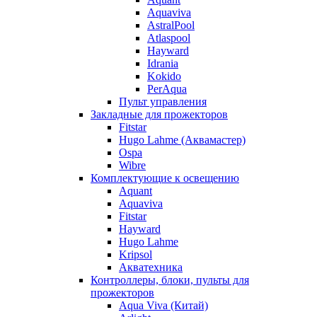
Aquaviva
AstralPool
Atlaspool
Hayward
Idrania
Kokido
PerAqua
Пульт управления
Закладные для прожекторов
Fitstar
Hugo Lahme (Аквамастер)
Ospa
Wibre
Комплектующие к освещению
Aquant
Aquaviva
Fitstar
Hayward
Hugo Lahme
Kripsol
Акватехника
Контроллеры, блоки, пульты для
прожекторов
Aqua Viva (Китай)