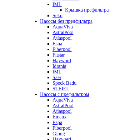
IML
Крышка префильтра
Seko
Насосы без предфильтра
AquaViva
AstralPool
Atlaspool
Espa
Fiberpool
Fitstar
Hayward
Idrania
IML
Saer
Speck Badu
STEIEL
Насосы с префильтром
AquaViva
AstralPool
Atlaspool
Emaux
Espa
Fiberpool
Glong
Hayward