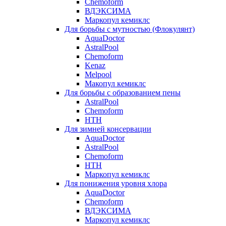
Chemoform
ВДЭКСИМА
Маркопул кемиклс
Для борьбы с мутностью (Флокулянт)
AquaDoctor
AstralPool
Chemoform
Kenaz
Melpool
Макопул кемиклс
Для борьбы с образованием пены
AstralPool
Chemoform
HTH
Для зимней консервации
AquaDoctor
AstralPool
Chemoform
HTH
Маркопул кемиклс
Для понижения уровня хлора
AquaDoctor
Chemoform
ВДЭКСИМА
Маркопул кемиклс