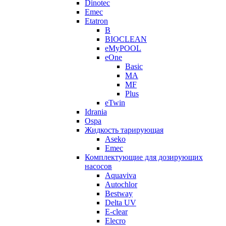
Dinotec
Emec
Etatron
B
BIOCLEAN
eMyPOOL
eOne
Basic
MA
MF
Plus
eTwin
Idrania
Ospa
Жидкость тарирующая
Aseko
Emec
Комплектующие для дозирующих
насосов
Aquaviva
Autochlor
Bestway
Delta UV
E-clear
Elecro