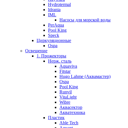
Hydrotermal
Idrania
IML
Насосы для морской воды
PerAqua
Pool King
Speck
Циркуляционные
Ospa
Освещение
1. Прожекторы
Нерж. сталь
Aquaviva
Fitstar
Hugo Lahme (Аквамастер)
Ospa
Pool King
Runvil
VitaLight
Wibre
Аквасектор
Акватехника
Пластик
Able Tech
Aquant