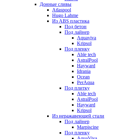
Донные сливы
Atlaspool
Hugo Lahme
Из ABS пластика
Под бетон
Под лайнер
Aquaviva
Kripsol
Под пленку
Able tech
AstralPool
Hayward
Idrania
Ocean
PerAqua
Под плитку
Able tech
AstralPool
Hayward
Kripsol
Из неражавеющей стали
Под лайнер
Marpiscine
Под пленку
AquaViva