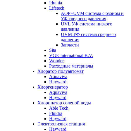
Idrania
Lifetech
AOP+UVM система с озоном и
УФ среднего давления
UVL УФ система низкого
давления
UVM УФ система среднего
давления
Запчасти
Sita
VGE International B.V.
Wonder
Расходные материалы
Хлоратор-полуавтомат
Aquaviva
Hayward
Хлоргенератор
Aquaviva
Hayward
Хлоринатор соленой воды
Able Tech
Fluidra
Hayward
Электролизная станция
Hayward