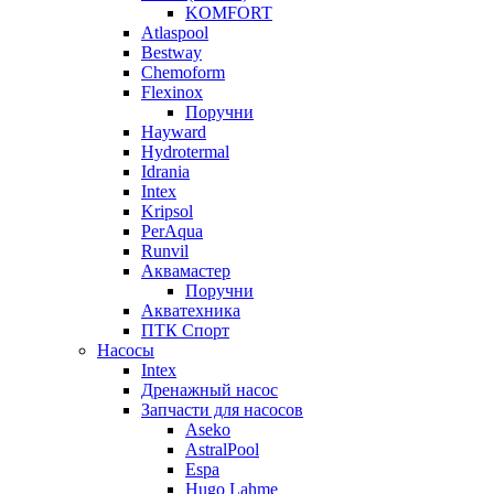
KOMFORT
Atlaspool
Bestway
Chemoform
Flexinox
Поручни
Hayward
Hydrotermal
Idrania
Intex
Kripsol
PerAqua
Runvil
Аквамастер
Поручни
Акватехника
ПТК Спорт
Насосы
Intex
Дренажный насос
Запчасти для насосов
Aseko
AstralPool
Espa
Hugo Lahme