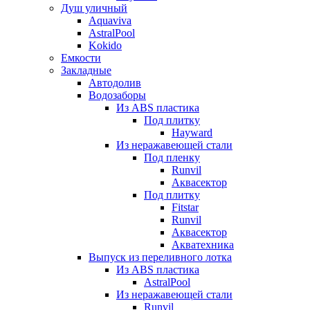
Душ уличный
Aquaviva
AstralPool
Kokido
Емкости
Закладные
Автодолив
Водозаборы
Из ABS пластика
Под плитку
Hayward
Из неражавеющей стали
Под пленку
Runvil
Аквасектор
Под плитку
Fitstar
Runvil
Аквасектор
Акватехника
Выпуск из переливного лотка
Из ABS пластика
AstralPool
Из неражавеющей стали
Runvil