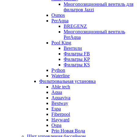
Многопозиционный вентиль для
фильтров Jazzi
Osmos
PerAqua
BREGENZ
Многопозиционный вентиль
PerAqua
Pool King
Вентили
Фильтры FB
Фильтры КP
Фильтры КS
Python
Waterline
Фильтровальная установка
Able tech
Aqua
Aquaviva
Bestway
Espa
Fiberpool
Hayward
Ospa
Prio Новая Вода
Щит управления бассейном