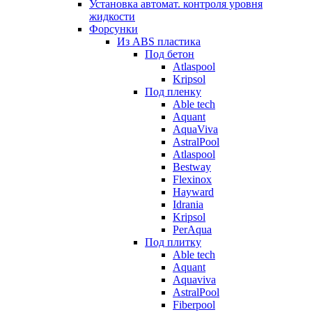
Установка автомат. контроля уровня
жидкости
Форсунки
Из ABS пластика
Под бетон
Atlaspool
Kripsol
Под пленку
Able tech
Aquant
AquaViva
AstralPool
Atlaspool
Bestway
Flexinox
Hayward
Idrania
Kripsol
PerAqua
Под плитку
Able tech
Aquant
Aquaviva
AstralPool
Fiberpool