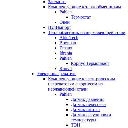
Запчасти
Комплектующие к теплообменникам
Pahlen
Термостат
Овен
ПулИмпорт
Теплообменник из нержавеющей стали
Able Tech
Bowman
Emaux
Idrania
Pahlen
Корпус Термопласт
Runvil
Электронагреватель
Комплектующие к электрическим
нагревателям с корпусом из
нержавеющей стали
Pahlen
Датчик давления
Датчик перегрева
Датчик потока
Датчик регулировки
температуры
ТЭН