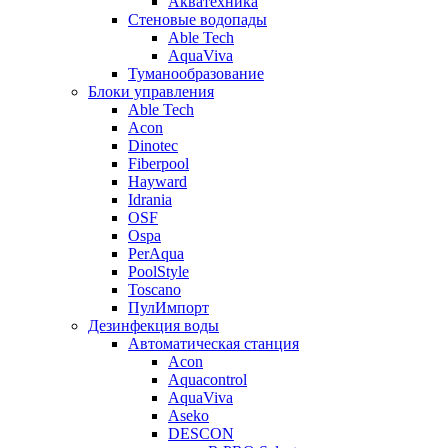
Акватехника
Стеновые водопады
Able Tech
AquaViva
Туманообразование
Блоки управления
Able Tech
Acon
Dinotec
Fiberpool
Hayward
Idrania
OSF
Ospa
PerAqua
PoolStyle
Toscano
ПулИмпорт
Дезинфекция воды
Автоматическая станция
Acon
Aquacontrol
AquaViva
Aseko
DESCON