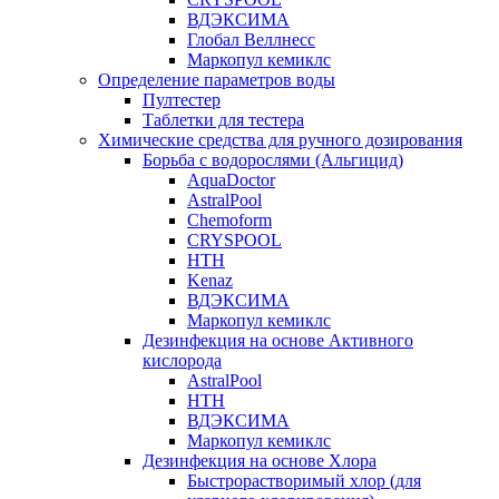
ВДЭКСИМА
Глобал Веллнесс
Маркопул кемиклс
Определение параметров воды
Пултестер
Таблетки для тестера
Химические средства для ручного дозирования
Борьба с водорослями (Альгицид)
AquaDoctor
AstralPool
Chemoform
CRYSPOOL
HTH
Kenaz
ВДЭКСИМА
Маркопул кемиклс
Дезинфекция на основе Активного
кислорода
AstralPool
HTH
ВДЭКСИМА
Маркопул кемиклс
Дезинфекция на основе Хлора
Быстрорастворимый хлор (для