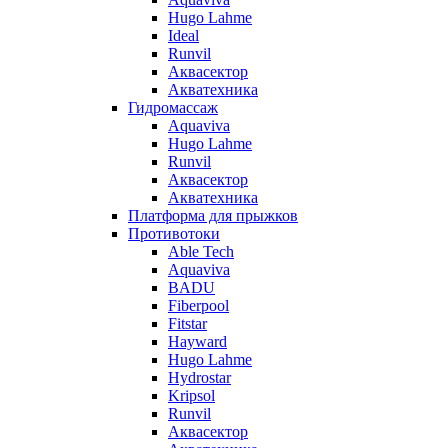
Hugo Lahme
Ideal
Runvil
Аквасектор
Акватехника
Гидромассаж
Aquaviva
Hugo Lahme
Runvil
Аквасектор
Акватехника
Платформа для прыжков
Противотоки
Able Tech
Aquaviva
BADU
Fiberpool
Fitstar
Hayward
Hugo Lahme
Hydrostar
Kripsol
Runvil
Аквасектор