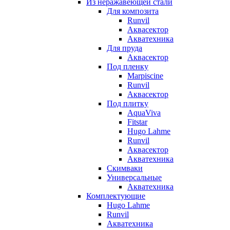
Из неражавеющей стали
Для композита
Runvil
Аквасектор
Акватехника
Для пруда
Аквасектор
Под пленку
Marpiscine
Runvil
Аквасектор
Под плитку
AquaViva
Fitstar
Hugo Lahme
Runvil
Аквасектор
Акватехника
Скимваки
Универсальные
Акватехника
Комплектующие
Hugo Lahme
Runvil
Акватехника