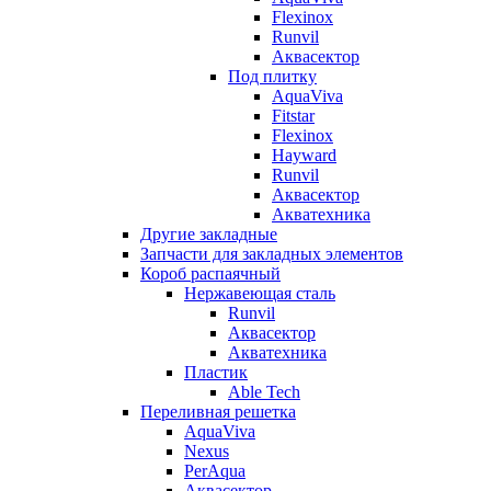
Flexinox
Runvil
Аквасектор
Под плитку
AquaViva
Fitstar
Flexinox
Hayward
Runvil
Аквасектор
Акватехника
Другие закладные
Запчасти для закладных элементов
Короб распаячный
Нержавеющая сталь
Runvil
Аквасектор
Акватехника
Пластик
Able Tech
Переливная решетка
AquaViva
Nexus
PerAqua
Аквасектор