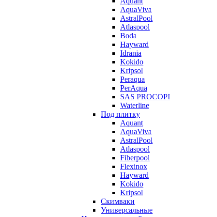
Aquant
AquaViva
AstralPool
Atlaspool
Boda
Hayward
Idrania
Kokido
Kripsol
Peraqua
PerAqua
SAS PROCOPI
Waterline
Под плитку
Aquant
AquaViva
AstralPool
Atlaspool
Fiberpool
Flexinox
Hayward
Kokido
Kripsol
Скимваки
Универсальные