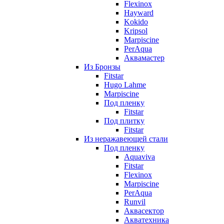
Flexinox
Hayward
Kokido
Kripsol
Marpiscine
PerAqua
Аквамастер
Из Бронзы
Fitstar
Hugo Lahme
Marpiscine
Под пленку
Fitstar
Под плитку
Fitstar
Из неражавеющей стали
Под пленку
Aquaviva
Fitstar
Flexinox
Marpiscine
PerAqua
Runvil
Аквасектор
Акватехника