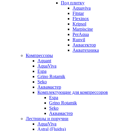
Под плитку
Aquaviva
Fitstar
Flexinox
Kripsol
Marpiscine
PerAqua
Runvil
Аквасектор
Акватехника
Компрессоры
Aquant
AquaViva
Espa
Grino Rotamik
Seko
Аквамастер
Комплектующие для компрессоров
Espa
Grino Rotamik
Seko
Аквамастер
Лестницы и поручни
AquaViva
Astral (Fluidra)