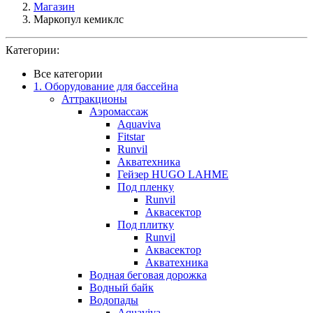
Магазин
Маркопул кемиклс
Категории:
Все категории
1. Оборудование для бассейна
Аттракционы
Аэромассаж
Aquaviva
Fitstar
Runvil
Акватехника
Гейзер HUGO LAHME
Под пленку
Runvil
Аквасектор
Под плитку
Runvil
Аквасектор
Акватехника
Водная беговая дорожка
Водный байк
Водопады
Aquaviva