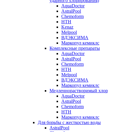
ударного хлорирования)
AquaDoctor
AstralPool
Chemoform
HTH
Kenaz
Melpool
ВДЭКСИМА
Маркопул кемиклс
Комплексные препараты
AquaDoctor
AstralPool
Chemoform
HTH
Melpool
ВДЭКСИМА
Маркопул кемиклс
Медленнорастворимый хлор
AquaDoctor
AstralPool
Chemoform
HTH
Маркопул кемиклс
Для борьбы с жесткостью воды
AstralPool