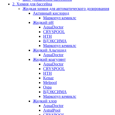
2. Химия для бассейна
Жидкая химия для автоматического дозирования
Активный кислород
Маркопул кемиклс
Жидкий pH
AquaDoctor
CRYSPOOL
HTH
ВДЭКСИМА
Маркопул кемиклс
Жидкий Альгицид
AquaDoctor
Жидкий коагулянт
AquaDoctor
CRYSPOOL
HTH
Kenaz
Melpool
Ospa
ВДЭКСИМА
Маркопул кемиклс
Жидкий хлор
AquaDoctor
AstralPool
CRYSPOOL