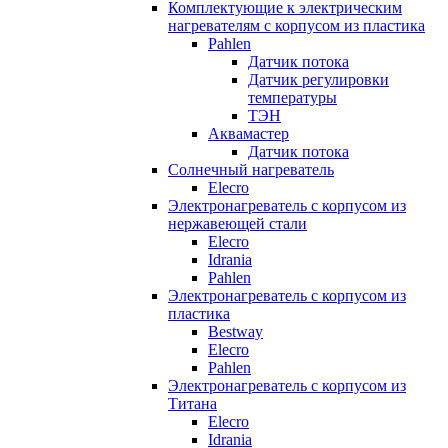
Комплектующие к электрическим
нагревателям с корпусом из пластика
Pahlen
Датчик потока
Датчик регулировки
температуры
ТЭН
Аквамастер
Датчик потока
Солнечный нагреватель
Elecro
Электронагреватель с корпусом из
нержавеющей стали
Elecro
Idrania
Pahlen
Электронагреватель с корпусом из
пластика
Bestway
Elecro
Pahlen
Электронагреватель с корпусом из
Титана
Elecro
Idrania