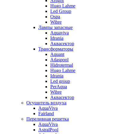
Arlight
Hugo Lahme
Led Group
Ospa
Wibre
Лампы запасные
Aquaviva
Idrania
Аквасектор
Трансформаторы
Aquant
Atlaspool
Hidrotermal
Hugo Lahme
Idrania
Led group
PerAqua
Wibre
Аквасектор
Осушитель воздуха
AquaViva
Fairland
Переливная решетка
AquaViva
AstralPool