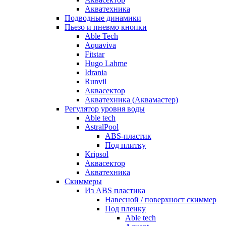
Акватехника
Подводные динамики
Пьезо и пневмо кнопки
Able Tech
Aquaviva
Fitstar
Hugo Lahme
Idrania
Runvil
Аквасектор
Акватехника (Аквамастер)
Регулятор уровня воды
Able tech
AstralPool
ABS-пластик
Под плитку
Kripsol
Аквасектор
Акватехника
Скиммеры
Из ABS пластика
Навесной / поверхност скиммер
Под пленку
Able tech