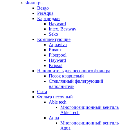
Фильтры
Besgo
PerAqua
Картриджи
Hayward
Intex, Bestway
Seko
Комплектующие
Aquaviva
Emaux
Fiberpool
Hayward
Kripsol
Наполнитель для песочного фильтра
Песок кварцевый
Стеклянный фильтрующий
наполнитель
Сита
Фильтр песочный
Able tech
Многопозиционный вентиль
Able Tech
Aqua
Многопозиционный вентиль
Aqua