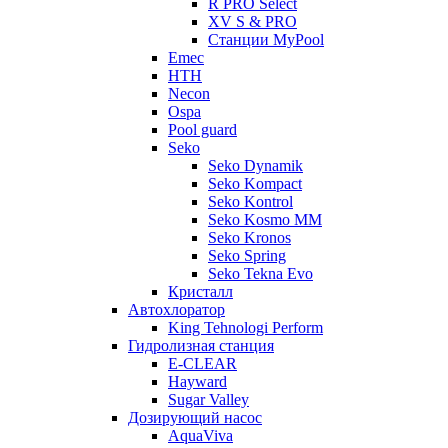
R PRO Select
XV S & PRO
Станции MyPool
Emec
HTH
Necon
Ospa
Pool guard
Seko
Seko Dynamik
Seko Kompact
Seko Kontrol
Seko Kosmo MM
Seko Kronos
Seko Spring
Seko Tekna Evo
Кристалл
Автохлоратор
King Tehnologi Perform
Гидролизная станция
E-CLEAR
Hayward
Sugar Valley
Дозирующий насос
AquaViva