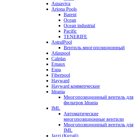
Aquaviva
Ariona Pools
Barent
Ocean
Ocean industrial
Pacific
TENERIFE
AstralPool
Вентиль многопозиционный
Atlaspool
Calplas
Emaux
Espa
Fiberpool
Hayward
Hayward коммерческие
Idrania
Многопозиционный вентиль для
фильтров Idrania
IML
Автоматические
многопозиционные вентили
Многопозиционный вентиль для
IML
Jazzi (Китай)