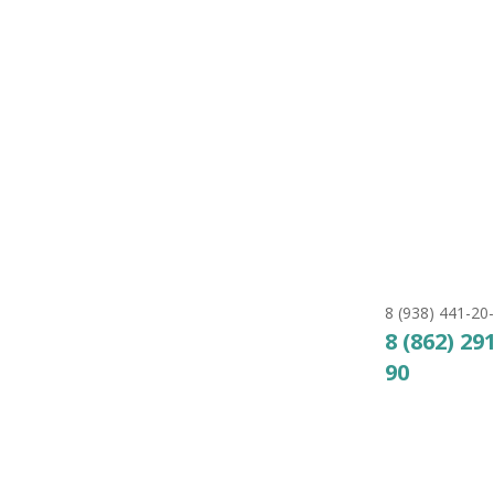
Atlaspool,
многопоточная,
регулируемая под
лайнер d63, ABS пластик,
латунные вставки
35
₽
КУПИТЬ
8 (938) 441-20
8 (862) 29
90