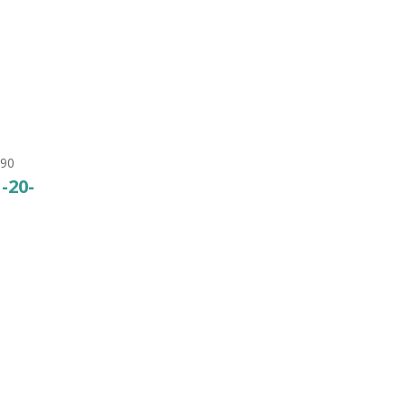
7. Т
-90
1-20-