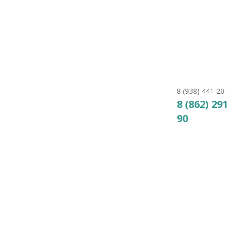
58206
14
₽
КУПИТЬ
8 (938) 441-20
8 (862) 29
90