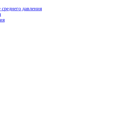
среднего давления
я
ия