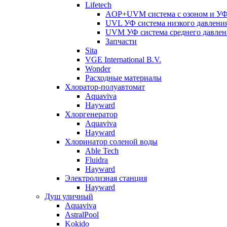
Lifetech
AOP+UVM система с озоном и УФ 
UVL УФ система низкого давлени
UVM УФ система среднего давлен
Запчасти
Sita
VGE International B.V.
Wonder
Расходные материалы
Хлоратор-полуавтомат
Aquaviva
Hayward
Хлоргенератор
Aquaviva
Hayward
Хлоринатор соленой воды
Able Tech
Fluidra
Hayward
Электролизная станция
Hayward
Душ уличный
Aquaviva
AstralPool
Kokido