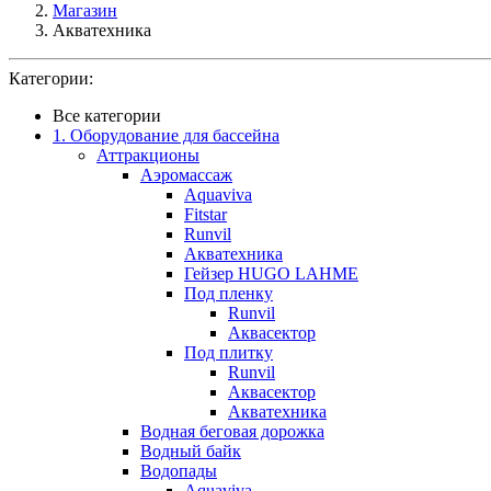
Магазин
Акватехника
Категории:
Все категории
1. Оборудование для бассейна
Аттракционы
Аэромассаж
Aquaviva
Fitstar
Runvil
Акватехника
Гейзер HUGO LAHME
Под пленку
Runvil
Аквасектор
Под плитку
Runvil
Аквасектор
Акватехника
Водная беговая дорожка
Водный байк
Водопады
Aquaviva