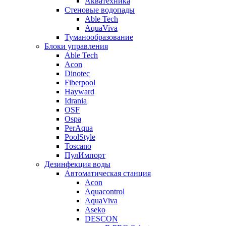
Акватехника
Стеновые водопады
Able Tech
AquaViva
Туманообразование
Блоки управления
Able Tech
Acon
Dinotec
Fiberpool
Hayward
Idrania
OSF
Ospa
PerAqua
PoolStyle
Toscano
ПулИмпорт
Дезинфекция воды
Автоматическая станция
Acon
Aquacontrol
AquaViva
Aseko
DESCON