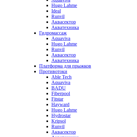
Hugo Lahme
Ideal
Runvil
Аквасектор
Акватехника
Гидромассаж
Aquaviva
Hugo Lahme
Runvil
Аквасектор
Акватехника
Платформа для прыжков
Противотоки
Able Tech
Aquaviva
BADU
Fiberpool
Fitstar
Hayward
Hugo Lahme
Hydrostar
Kripsol
Runvil
Аквасектор