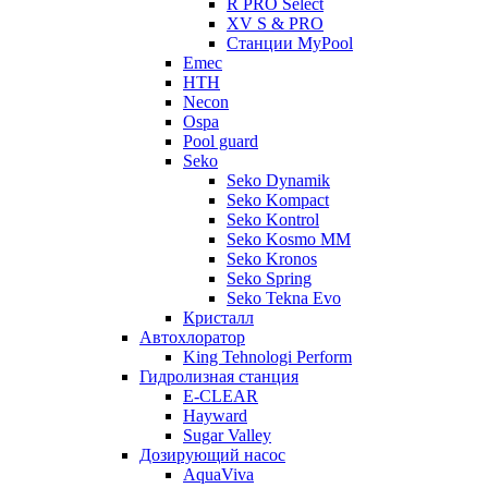
R PRO Select
XV S & PRO
Станции MyPool
Emec
HTH
Necon
Ospa
Pool guard
Seko
Seko Dynamik
Seko Kompact
Seko Kontrol
Seko Kosmo MM
Seko Kronos
Seko Spring
Seko Tekna Evo
Кристалл
Автохлоратор
King Tehnologi Perform
Гидролизная станция
E-CLEAR
Hayward
Sugar Valley
Дозирующий насос
AquaViva