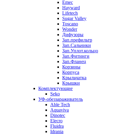
Emec
Hayward
Lifetech
Sugar Valley
Toscano
Wonder
Дифузоры
Зап.префильтр
Зап.Сальники
Зап.Уплот.кольцо
Зап.Фитинги
Зап.Фланец
Корзины
Корпуcа
Крыльчатка
Крышки
Комплектующие
Seko
УФ-обеззараживатель
Able Tech
Aquaviva
Dinotec
Elecro
Fluidra
Idrania