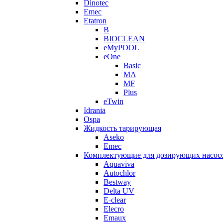
Dinotec
Emec
Etatron
B
BIOCLEAN
eMyPOOL
eOne
Basic
MA
MF
Plus
eTwin
Idrania
Ospa
Жидкость тарирующая
Aseko
Emec
Комплектующие для дозирующих насос
Aquaviva
Autochlor
Bestway
Delta UV
E-clear
Elecro
Emaux