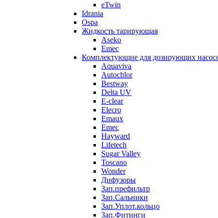
eTwin
Idrania
Ospa
Жидкость тарирующая
Aseko
Emec
Комплектующие для дозирующих насос
Aquaviva
Autochlor
Bestway
Delta UV
E-clear
Elecro
Emaux
Emec
Hayward
Lifetech
Sugar Valley
Toscano
Wonder
Дифузоры
Зап.префильтр
Зап.Сальники
Зап.Уплот.кольцо
Зап.Фитинги