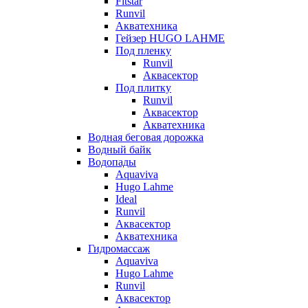
Fitstar
Runvil
Акватехника
Гейзер HUGO LAHME
Под пленку
Runvil
Аквасектор
Под плитку
Runvil
Аквасектор
Акватехника
Водная беговая дорожка
Водный байк
Водопады
Aquaviva
Hugo Lahme
Ideal
Runvil
Аквасектор
Акватехника
Гидромассаж
Aquaviva
Hugo Lahme
Runvil
Аквасектор