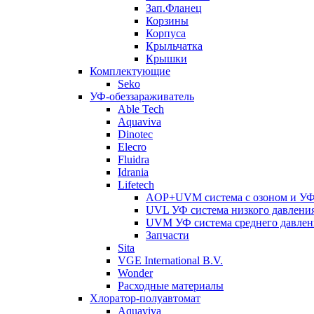
Зап.Фланец
Корзины
Корпуcа
Крыльчатка
Крышки
Комплектующие
Seko
УФ-обеззараживатель
Able Tech
Aquaviva
Dinotec
Elecro
Fluidra
Idrania
Lifetech
AOP+UVM система с озоном и УФ 
UVL УФ система низкого давлени
UVM УФ система среднего давлен
Запчасти
Sita
VGE International B.V.
Wonder
Расходные материалы
Хлоратор-полуавтомат
Aquaviva