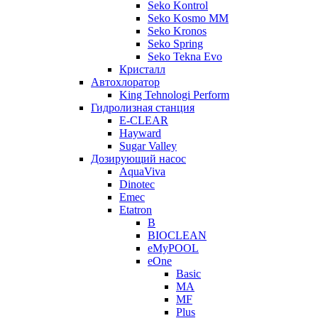
Seko Kontrol
Seko Kosmo MM
Seko Kronos
Seko Spring
Seko Tekna Evo
Кристалл
Автохлоратор
King Tehnologi Perform
Гидролизная станция
E-CLEAR
Hayward
Sugar Valley
Дозирующий насос
AquaViva
Dinotec
Emec
Etatron
B
BIOCLEAN
eMyPOOL
eOne
Basic
MA
MF
Plus