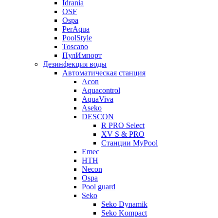
Idrania
OSF
Ospa
PerAqua
PoolStyle
Toscano
ПулИмпорт
Дезинфекция воды
Автоматическая станция
Acon
Aquacontrol
AquaViva
Aseko
DESCON
R PRO Select
XV S & PRO
Станции MyPool
Emec
HTH
Necon
Ospa
Pool guard
Seko
Seko Dynamik
Seko Kompact