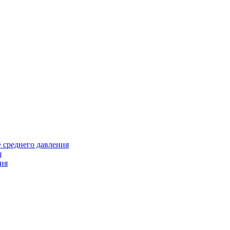
среднего давления
я
ия