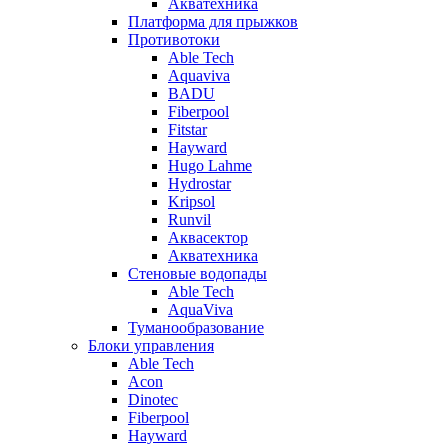
Акватехника
Платформа для прыжков
Противотоки
Able Tech
Aquaviva
BADU
Fiberpool
Fitstar
Hayward
Hugo Lahme
Hydrostar
Kripsol
Runvil
Аквасектор
Акватехника
Стеновые водопады
Able Tech
AquaViva
Туманообразование
Блоки управления
Able Tech
Acon
Dinotec
Fiberpool
Hayward