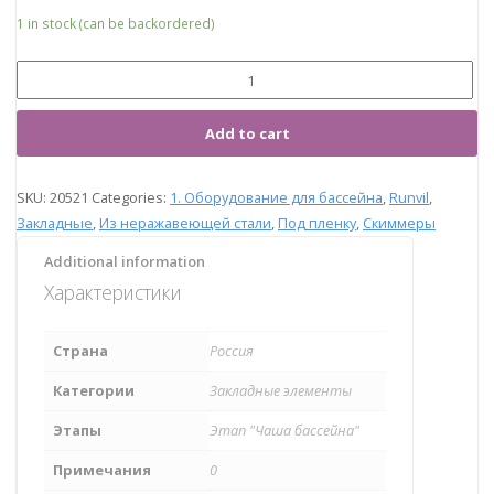
1 in stock (can be backordered)
Add to cart
SKU:
20521
Categories:
1. Оборудование для бассейна
,
Runvil
,
Закладные
,
Из неражавеющей стали
,
Под пленку
,
Скиммеры
Additional information
Характеристики
Страна
Россия
Категории
Закладные элементы
Этапы
Этап "Чаша бассейна"
Примечания
0