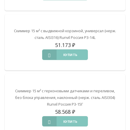
Скиммер 15 м² с выдвижной корзиной, универсал (нерж.
сталь AISI316) Runvil Россия Р3-14L
51.173
₽
КУПИТЬ
Скиммер 15 м² с герконовыми датчиками и переливом,
без блока управления, наклонный (нерж. сталь AISI304)
Runvil Россия Р3-15Г
58.568
₽
КУПИТЬ