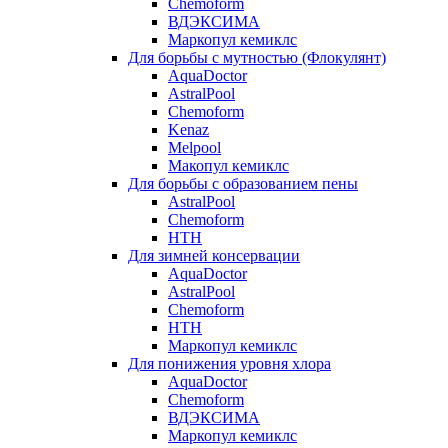
Chemoform
ВДЭКСИМА
Маркопул кемиклс
Для борьбы с мутностью (Флокулянт)
AquaDoctor
AstralPool
Chemoform
Kenaz
Melpool
Макопул кемиклс
Для борьбы с образованием пены
AstralPool
Chemoform
HTH
Для зимней консервации
AquaDoctor
AstralPool
Chemoform
HTH
Маркопул кемиклс
Для понижения уровня хлора
AquaDoctor
Chemoform
ВДЭКСИМА
Маркопул кемиклс