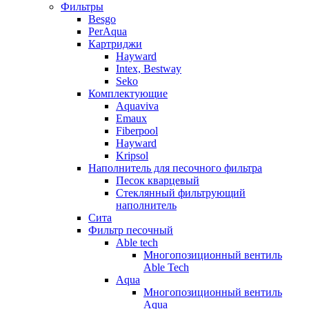
Фильтры
Besgo
PerAqua
Картриджи
Hayward
Intex, Bestway
Seko
Комплектующие
Aquaviva
Emaux
Fiberpool
Hayward
Kripsol
Наполнитель для песочного фильтра
Песок кварцевый
Стеклянный фильтрующий
наполнитель
Сита
Фильтр песочный
Able tech
Многопозиционный вентиль
Able Tech
Aqua
Многопозиционный вентиль
Aqua