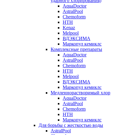
ударного хлорирования)
AquaDoctor
AstralPool
Chemoform
HTH
Kenaz
Melpool
ВДЭКСИМА
Маркопул кемиклс
Комплексные препараты
AquaDoctor
AstralPool
Chemoform
HTH
Melpool
ВДЭКСИМА
Маркопул кемиклс
Медленнорастворимый хлор
AquaDoctor
AstralPool
Chemoform
HTH
Маркопул кемиклс
Для борьбы с жесткостью воды
AstralPool