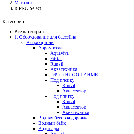
Магазин
R PRO Select
Категории:
Все категории
1. Оборудование для бассейна
Аттракционы
Аэромассаж
Aquaviva
Fitstar
Runvil
Акватехника
Гейзер HUGO LAHME
Под пленку
Runvil
Аквасектор
Под плитку
Runvil
Аквасектор
Акватехника
Водная беговая дорожка
Водный байк
Водопады
Aquaviva