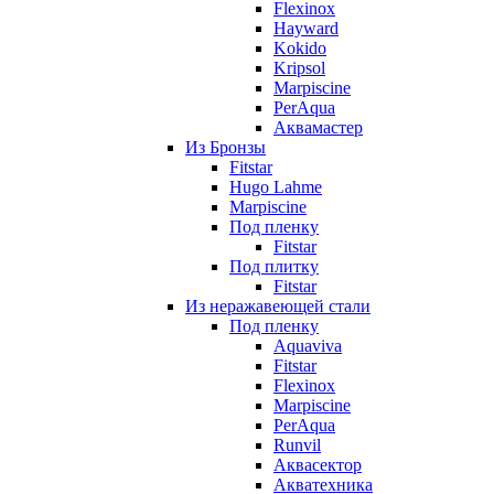
Flexinox
Hayward
Kokido
Kripsol
Marpiscine
PerAqua
Аквамастер
Из Бронзы
Fitstar
Hugo Lahme
Marpiscine
Под пленку
Fitstar
Под плитку
Fitstar
Из неражавеющей стали
Под пленку
Aquaviva
Fitstar
Flexinox
Marpiscine
PerAqua
Runvil
Аквасектор
Акватехника