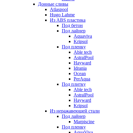
Донные сливы
Atlaspool
Hugo Lahme
Из ABS пластика
Под бетон
Под лайнер
Aquaviva
Kripsol
Под пленку
Able tech
AstralPool
Hayward
Idrania
Ocean
PerAqua
Под плитку
Able tech
AstralPool
Hayward
Kripsol
Из неражавеющей стали
Под лайнер
Marpiscine
Под пленку
AquaViva