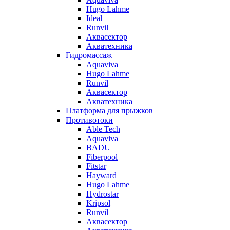
Hugo Lahme
Ideal
Runvil
Аквасектор
Акватехника
Гидромассаж
Aquaviva
Hugo Lahme
Runvil
Аквасектор
Акватехника
Платформа для прыжков
Противотоки
Able Tech
Aquaviva
BADU
Fiberpool
Fitstar
Hayward
Hugo Lahme
Hydrostar
Kripsol
Runvil
Аквасектор