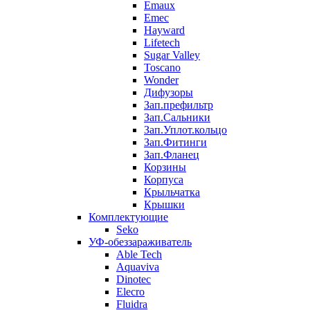
Emaux
Emec
Hayward
Lifetech
Sugar Valley
Toscano
Wonder
Дифузоры
Зап.префильтр
Зап.Сальники
Зап.Уплот.кольцо
Зап.Фитинги
Зап.Фланец
Корзины
Корпуcа
Крыльчатка
Крышки
Комплектующие
Seko
УФ-обеззараживатель
Able Tech
Aquaviva
Dinotec
Elecro
Fluidra