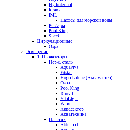
Hydrotermal
Idrania
IML
Насосы для морской воды
PerAqua
Pool King
Speck
Циркуляционные
Ospa
Освещение
1. Прожекторы
Нерж. сталь
Aquaviva
Fitstar
Hugo Lahme (Аквамастер)
Ospa
Pool King
Runvil
VitaLight
Wibre
Аквасектор
Акватехника
Пластик
Able Tech
Aquant