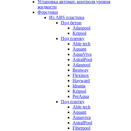
Установка автомат. контроля уровня
жидкости
Форсунки
Из ABS пластика
Под бетон
Atlaspool
Kripsol
Под пленку
Able tech
Aquant
AquaViva
AstralPool
Atlaspool
Bestway
Flexinox
Hayward
Idrania
Kripsol
PerAqua
Под плитку
Able tech
Aquant
Aquaviva
AstralPool
Fiberpool