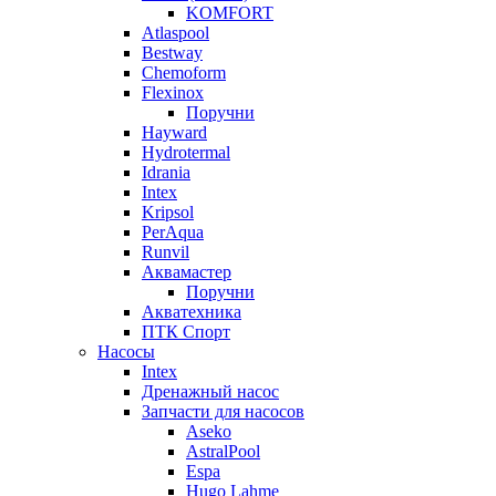
KOMFORT
Atlaspool
Bestway
Chemoform
Flexinox
Поручни
Hayward
Hydrotermal
Idrania
Intex
Kripsol
PerAqua
Runvil
Аквамастер
Поручни
Акватехника
ПТК Спорт
Насосы
Intex
Дренажный насос
Запчасти для насосов
Aseko
AstralPool
Espa
Hugo Lahme