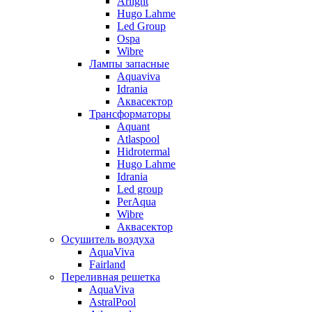
Arlight
Hugo Lahme
Led Group
Ospa
Wibre
Лампы запасные
Aquaviva
Idrania
Аквасектор
Трансформаторы
Aquant
Atlaspool
Hidrotermal
Hugo Lahme
Idrania
Led group
PerAqua
Wibre
Аквасектор
Осушитель воздуха
AquaViva
Fairland
Переливная решетка
AquaViva
AstralPool