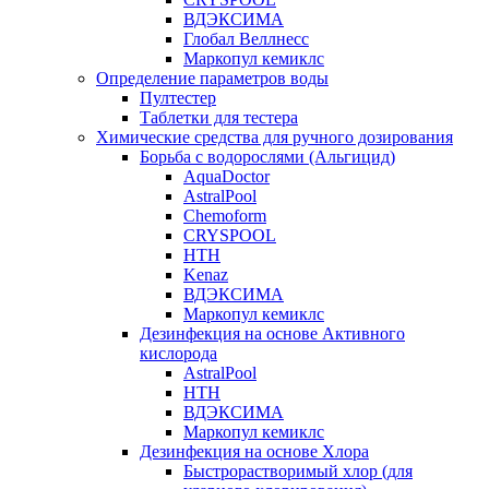
ВДЭКСИМА
Глобал Веллнесс
Маркопул кемиклс
Определение параметров воды
Пултестер
Таблетки для тестера
Химические средства для ручного дозирования
Борьба с водорослями (Альгицид)
AquaDoctor
AstralPool
Chemoform
CRYSPOOL
HTH
Kenaz
ВДЭКСИМА
Маркопул кемиклс
Дезинфекция на основе Активного
кислорода
AstralPool
HTH
ВДЭКСИМА
Маркопул кемиклс
Дезинфекция на основе Хлора
Быстрорастворимый хлор (для