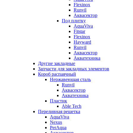
Flexinox
Runvil
Аквасектор
Под плитку
AquaViva
Fitstar
Flexinox
Hayward
Runvil
Аквасектор
Акватехника
Другие закладные
Запчасти для закладных элементов
Короб распаячный
Нержавеющая сталь
Runvil
Аквасектор
Акватехника
Пластик
Able Tech
Переливная решетка
AquaViva
Nexus
PerAqua
Аквасектор