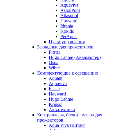
Aquaviva
AstralPool
Atlaspool
Hayward
Idrania
Kokido
PerAqua
Пульт управления
Закладные для прожекторов
Fitstar
Hugo Lahme (Аквамастер)
Ospa
Wibre
Комплектующие к освещению
Aquant
Aquaviva
Fitstar
Hayward
Hugo Lahme
Kripsol
Акватехника
Контроллеры, блоки, пульты для
прожекторов
Aqua Viva (Китай)