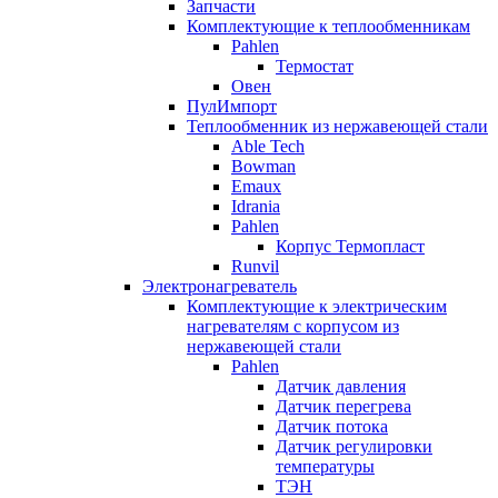
Запчасти
Комплектующие к теплообменникам
Pahlen
Термостат
Овен
ПулИмпорт
Теплообменник из нержавеющей стали
Able Tech
Bowman
Emaux
Idrania
Pahlen
Корпус Термопласт
Runvil
Электронагреватель
Комплектующие к электрическим
нагревателям с корпусом из
нержавеющей стали
Pahlen
Датчик давления
Датчик перегрева
Датчик потока
Датчик регулировки
температуры
ТЭН