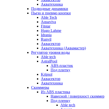
Акватехника
Подводные динамики
Пьезо и пневмо кнопки
Able Tech
Aquaviva
Fitstar
Hugo Lahme
Idrania
Runvil
Аквасектор
Акватехника (Аквамастер)
Регулятор уровня воды
Able tech
AstralPool
ABS-пластик
Под плитку
Kripsol
Аквасектор
Акватехника
Скиммеры
Из ABS пластика
Навесной / поверхност скиммер
Под пленку
Able tech