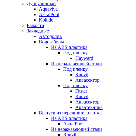
Душ уличный
Aquaviva
AstralPool
Kokido
Емкости
Закладные
Автодолив
Водозаборы
Из ABS пластика
Под плитку
Hayward
Из неражавеющей стали
Под пленку
Runvil
Аквасектор
Под плитку
Fitstar
Runvil
Аквасектор
Акватехника
Выпуск из переливного лотка
Из ABS пластика
AstralPool
Из неражавеющей стали
Runvil