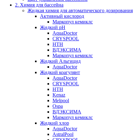
2. Химия для бассейна
Жидкая химия для автоматического дозирования
Активный кислород
Маркопул кемиклс
Жидкий pH
AquaDoctor
CRYSPOOL
HTH
ВДЭКСИМА
Маркопул кемиклс
Жидкий Альгицид
AquaDoctor
Жидкий коагулянт
AquaDoctor
CRYSPOOL
HTH
Kenaz
Melpool
Ospa
ВДЭКСИМА
Маркопул кемиклс
Жидкий хлор
AquaDoctor
AstralPool
CRYSPOOL