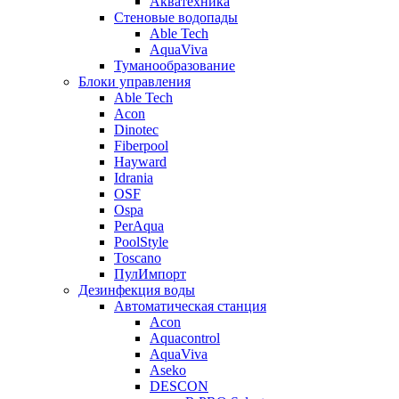
Акватехника
Стеновые водопады
Able Tech
AquaViva
Туманообразование
Блоки управления
Able Tech
Acon
Dinotec
Fiberpool
Hayward
Idrania
OSF
Ospa
PerAqua
PoolStyle
Toscano
ПулИмпорт
Дезинфекция воды
Автоматическая станция
Acon
Aquacontrol
AquaViva
Aseko
DESCON