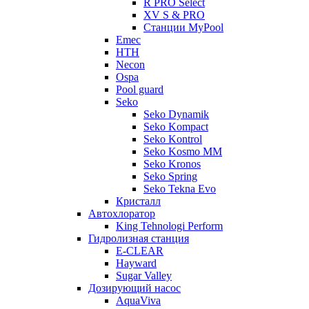
R PRO Select
XV S & PRO
Станции MyPool
Emec
HTH
Necon
Ospa
Pool guard
Seko
Seko Dynamik
Seko Kompact
Seko Kontrol
Seko Kosmo MM
Seko Kronos
Seko Spring
Seko Tekna Evo
Кристалл
Автохлоратор
King Tehnologi Perform
Гидролизная станция
E-CLEAR
Hayward
Sugar Valley
Дозирующий насос
AquaViva