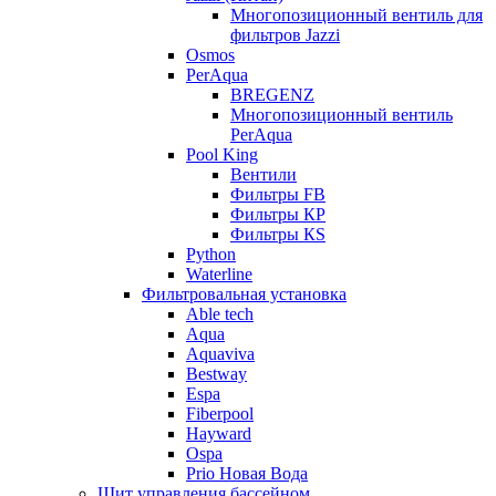
Многопозиционный вентиль для
фильтров Jazzi
Osmos
PerAqua
BREGENZ
Многопозиционный вентиль
PerAqua
Pool King
Вентили
Фильтры FB
Фильтры КP
Фильтры КS
Python
Waterline
Фильтровальная установка
Able tech
Aqua
Aquaviva
Bestway
Espa
Fiberpool
Hayward
Ospa
Prio Новая Вода
Щит управления бассейном