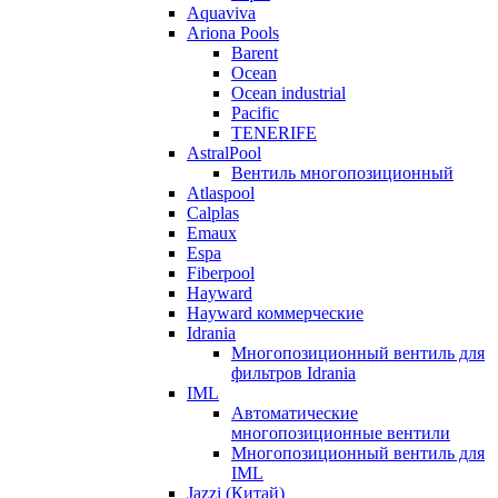
Aquaviva
Ariona Pools
Barent
Ocean
Ocean industrial
Pacific
TENERIFE
AstralPool
Вентиль многопозиционный
Atlaspool
Calplas
Emaux
Espa
Fiberpool
Hayward
Hayward коммерческие
Idrania
Многопозиционный вентиль для
фильтров Idrania
IML
Автоматические
многопозиционные вентили
Многопозиционный вентиль для
IML
Jazzi (Китай)