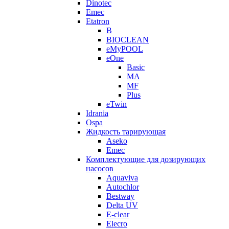
Dinotec
Emec
Etatron
B
BIOCLEAN
eMyPOOL
eOne
Basic
MA
MF
Plus
eTwin
Idrania
Ospa
Жидкость тарирующая
Aseko
Emec
Комплектующие для дозирующих
насосов
Aquaviva
Autochlor
Bestway
Delta UV
E-clear
Elecro