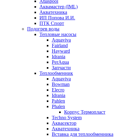
Atlaspool
Аквамастер (IML)
Акватехника
ИП Попова И.И.
ПТК Спорт
Подогрев воды
Тепловые насосы
Aquaviva
Fairland
Hayward
Idrania
PerAqua
Запчасти
Теплообменник
Aquaviva
Bowman
Elecro
Idrania
Pahlen
Phalen
Корпус Термопласт
Techno System
Аквасектор
Акватехника
Вставка для теплообменника