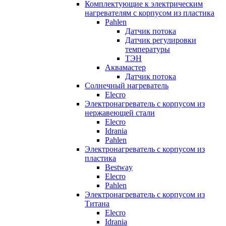
Комплектующие к электрическим
нагревателям с корпусом из пластика
Pahlen
Датчик потока
Датчик регулировки
температуры
ТЭН
Аквамастер
Датчик потока
Солнечный нагреватель
Elecro
Электронагреватель с корпусом из
нержавеющей стали
Elecro
Idrania
Pahlen
Электронагреватель с корпусом из
пластика
Bestway
Elecro
Pahlen
Электронагреватель с корпусом из
Титана
Elecro
Idrania