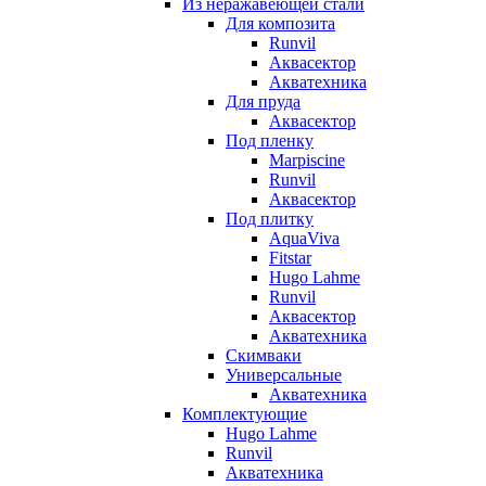
Из неражавеющей стали
Для композита
Runvil
Аквасектор
Акватехника
Для пруда
Аквасектор
Под пленку
Marpiscine
Runvil
Аквасектор
Под плитку
AquaViva
Fitstar
Hugo Lahme
Runvil
Аквасектор
Акватехника
Скимваки
Универсальные
Акватехника
Комплектующие
Hugo Lahme
Runvil
Акватехника