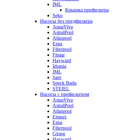
IML
Крышка префильтра
Seko
Насосы без предфильтра
AquaViva
AstralPool
Atlaspool
Espa
Fiberpool
Fitstar
Hayward
Idrania
IML
Saer
Speck Badu
STEIEL
Насосы с префильтром
AquaViva
AstralPool
Atlaspool
Emaux
Espa
Fiberpool
Glong
Hayward