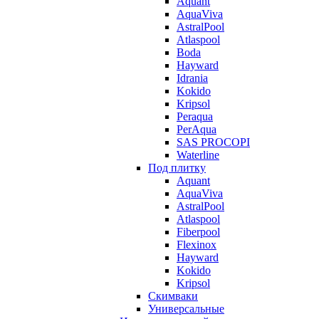
Aquant
AquaViva
AstralPool
Atlaspool
Boda
Hayward
Idrania
Kokido
Kripsol
Peraqua
PerAqua
SAS PROCOPI
Waterline
Под плитку
Aquant
AquaViva
AstralPool
Atlaspool
Fiberpool
Flexinox
Hayward
Kokido
Kripsol
Скимваки
Универсальные