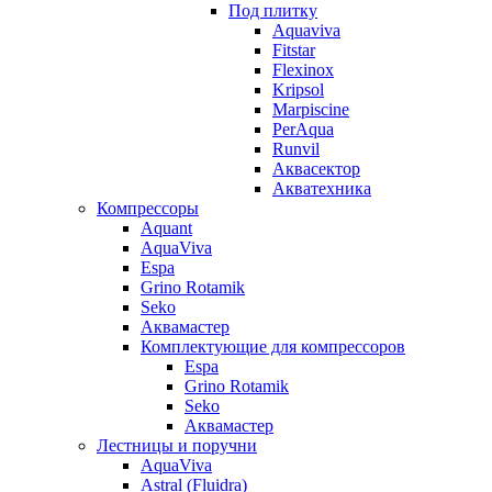
Под плитку
Aquaviva
Fitstar
Flexinox
Kripsol
Marpiscine
PerAqua
Runvil
Аквасектор
Акватехника
Компрессоры
Aquant
AquaViva
Espa
Grino Rotamik
Seko
Аквамастер
Комплектующие для компрессоров
Espa
Grino Rotamik
Seko
Аквамастер
Лестницы и поручни
AquaViva
Astral (Fluidra)