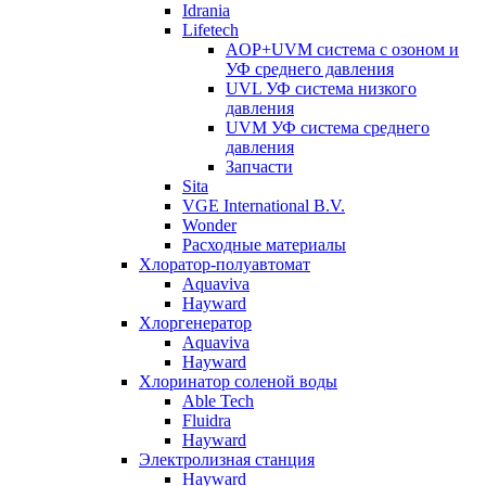
Idrania
Lifetech
AOP+UVM система с озоном и
УФ среднего давления
UVL УФ система низкого
давления
UVM УФ система среднего
давления
Запчасти
Sita
VGE International B.V.
Wonder
Расходные материалы
Хлоратор-полуавтомат
Aquaviva
Hayward
Хлоргенератор
Aquaviva
Hayward
Хлоринатор соленой воды
Able Tech
Fluidra
Hayward
Электролизная станция
Hayward