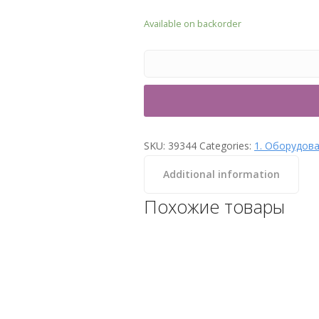
Available on backorder
SKU:
39344
Categories:
1. Оборудова
Additional information
Похожие товары
Перистальтический
дозирующий насос
Aquaviva SMV SmartPlus Rx