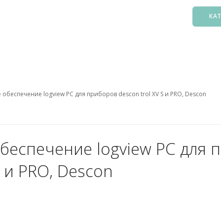
КА
Басс
Фил
Зак
обеспечение logview PC для приборов descon trol XV S и PRO, Descon
Нас
Подо
Лест
Осв
беспечение logview PC для 
Атт
S и PRO, Descon
Аксе
Пыл
Защ
5. О