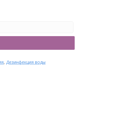
рубы и фитинги
ия
,
Дезинфекция воды
Крышка корзинки
скиммера/скимвак-
адаптер для пылесоса