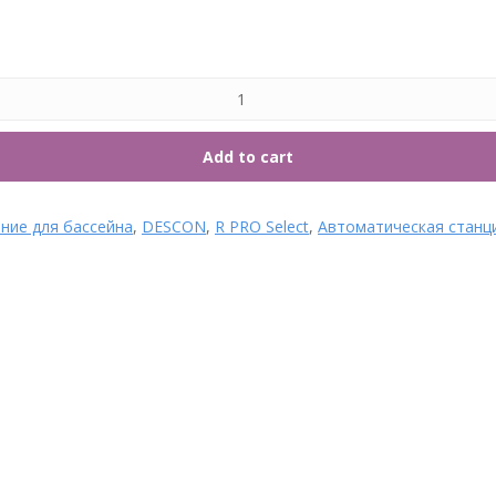
7. Т
Add to cart
ние для бассейна
,
DESCON
,
R PRO Select
,
Автоматическая станц
Перистальтический
Фильтр песочный Aqua
дозирующий насос
Aquaglass D1250 с боковым
Aquaviva SKRX Smart RX 1.5
клапаном 60 м3/ч