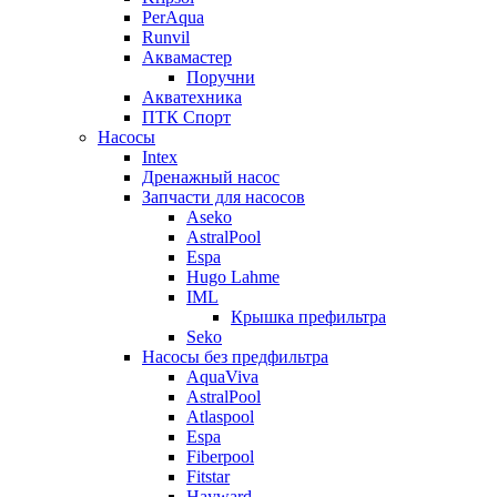
PerAqua
Runvil
Аквамастер
Поручни
Акватехника
ПТК Спорт
Насосы
Intex
Дренажный насос
Запчасти для насосов
Aseko
AstralPool
Espa
Hugo Lahme
IML
Крышка префильтра
Seko
Насосы без предфильтра
AquaViva
AstralPool
Atlaspool
Espa
Fiberpool
Fitstar
Hayward