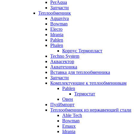
PerAqua
Запчасти
Теплообменник
Aquaviva
Bowman
Elecro
Idrania
Pahlen
Phalen
Корпус Термопласт
Techno System
Аквасектор
Акватехника
Вставка для теплообменника
Запчасти
Комплектующие к теплообменникам
Pahlen
Термостат
Овен
ПулИмпорт
Теплообменник из нержавеющей стали
Able Tech
Bowman
Emaux
Idrania