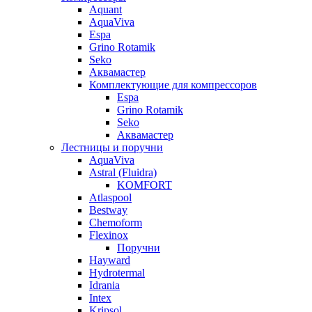
Aquant
AquaViva
Espa
Grino Rotamik
Seko
Аквамастер
Комплектующие для компрессоров
Espa
Grino Rotamik
Seko
Аквамастер
Лестницы и поручни
AquaViva
Astral (Fluidra)
KOMFORT
Atlaspool
Bestway
Chemoform
Flexinox
Поручни
Hayward
Hydrotermal
Idrania
Intex
Kripsol