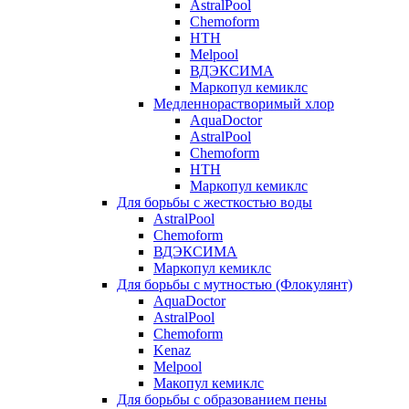
AstralPool
Chemoform
HTH
Melpool
ВДЭКСИМА
Маркопул кемиклс
Медленнорастворимый хлор
AquaDoctor
AstralPool
Chemoform
HTH
Маркопул кемиклс
Для борьбы с жесткостью воды
AstralPool
Chemoform
ВДЭКСИМА
Маркопул кемиклс
Для борьбы с мутностью (Флокулянт)
AquaDoctor
AstralPool
Chemoform
Kenaz
Melpool
Макопул кемиклс
Для борьбы с образованием пены