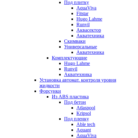
Под плитку
AquaViva
Fitstar
Hugo Lahme
Runvil
Аквасектор
Акватехника
Скимваки
Универсальные
Акватехника
Комплектующие
Hugo Lahme
Runvil
Акватехника
Установка автомат. контроля уровня
жидкости
Форсунки
Из ABS пластика
Под бетон
Atlaspool
Kripsol
Под пленку
Able tech
Aquant
AquaViva