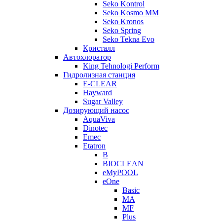
Seko Kontrol
Seko Kosmo MM
Seko Kronos
Seko Spring
Seko Tekna Evo
Кристалл
Автохлоратор
King Tehnologi Perform
Гидролизная станция
E-CLEAR
Hayward
Sugar Valley
Дозирующий насос
AquaViva
Dinotec
Emec
Etatron
B
BIOCLEAN
eMyPOOL
eOne
Basic
MA
MF
Plus