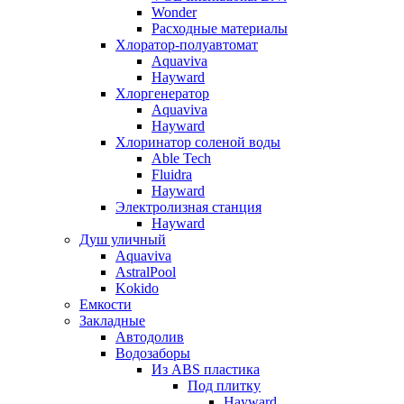
Wonder
Расходные материалы
Хлоратор-полуавтомат
Aquaviva
Hayward
Хлоргенератор
Aquaviva
Hayward
Хлоринатор соленой воды
Able Tech
Fluidra
Hayward
Электролизная станция
Hayward
Душ уличный
Aquaviva
AstralPool
Kokido
Емкости
Закладные
Автодолив
Водозаборы
Из ABS пластика
Под плитку
Hayward