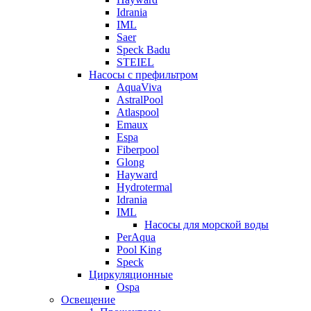
Idrania
IML
Saer
Speck Badu
STEIEL
Насосы с префильтром
AquaViva
AstralPool
Atlaspool
Emaux
Espa
Fiberpool
Glong
Hayward
Hydrotermal
Idrania
IML
Насосы для морской воды
PerAqua
Pool King
Speck
Циркуляционные
Ospa
Освещение