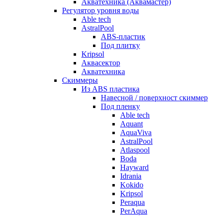
Акватехника (Аквамастер)
Регулятор уровня воды
Able tech
AstralPool
ABS-пластик
Под плитку
Kripsol
Аквасектор
Акватехника
Скиммеры
Из ABS пластика
Навесной / поверхност скиммер
Под пленку
Able tech
Aquant
AquaViva
AstralPool
Atlaspool
Boda
Hayward
Idrania
Kokido
Kripsol
Peraqua
PerAqua