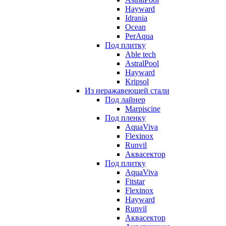
Hayward
Idrania
Ocean
PerAqua
Под плитку
Able tech
AstralPool
Hayward
Kripsol
Из неражавеющей стали
Под лайнер
Marpiscine
Под пленку
AquaViva
Flexinox
Runvil
Аквасектор
Под плитку
AquaViva
Fitstar
Flexinox
Hayward
Runvil
Аквасектор