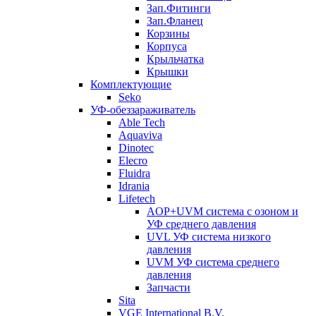
Зап.Фитинги
Зап.Фланец
Корзины
Корпуcа
Крыльчатка
Крышки
Комплектующие
Seko
УФ-обеззараживатель
Able Tech
Aquaviva
Dinotec
Elecro
Fluidra
Idrania
Lifetech
AOP+UVM система с озоном и
УФ среднего давления
UVL УФ система низкого
давления
UVM УФ система среднего
давления
Запчасти
Sita
VGE International B.V.