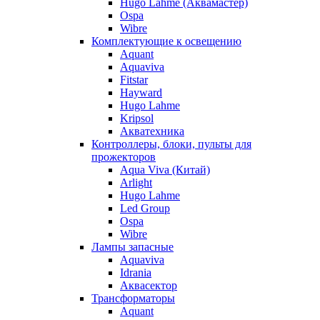
Hugo Lahme (Аквамастер)
Ospa
Wibre
Комплектующие к освещению
Aquant
Aquaviva
Fitstar
Hayward
Hugo Lahme
Kripsol
Акватехника
Контроллеры, блоки, пульты для
прожекторов
Aqua Viva (Китай)
Arlight
Hugo Lahme
Led Group
Ospa
Wibre
Лампы запасные
Aquaviva
Idrania
Аквасектор
Трансформаторы
Aquant