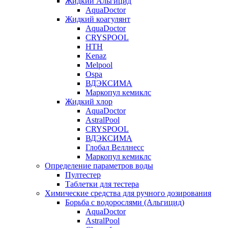
Жидкий Альгицид
AquaDoctor
Жидкий коагулянт
AquaDoctor
CRYSPOOL
HTH
Kenaz
Melpool
Ospa
ВДЭКСИМА
Маркопул кемиклс
Жидкий хлор
AquaDoctor
AstralPool
CRYSPOOL
ВДЭКСИМА
Глобал Веллнесс
Маркопул кемиклс
Определение параметров воды
Пултестер
Таблетки для тестера
Химические средства для ручного дозирования
Борьба с водорослями (Альгицид)
AquaDoctor
AstralPool