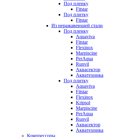
Под пленку
Fitstar
Под плитку
Fitstar
Из неражавеющей стали
Под пленку
Aquaviva
Fitstar
Flexinox
Marpiscine
PerAqua
Runvil
Аквасектор
Акватехника
Под плитку
Aquaviva
Fitstar
Flexinox
Kripsol
Marpiscine
PerAqua
Runvil
Аквасектор
Акватехника
Компрессоры