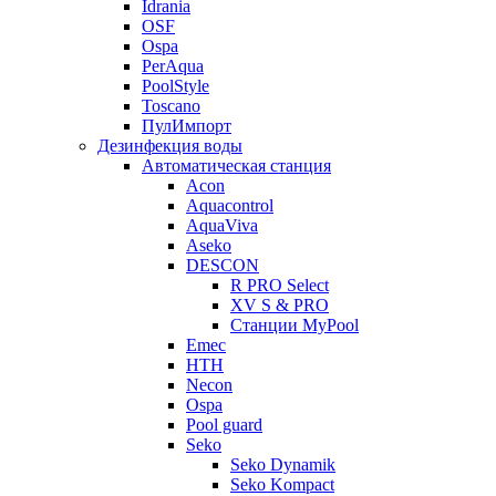
Idrania
OSF
Ospa
PerAqua
PoolStyle
Toscano
ПулИмпорт
Дезинфекция воды
Автоматическая станция
Acon
Aquacontrol
AquaViva
Aseko
DESCON
R PRO Select
XV S & PRO
Станции MyPool
Emec
HTH
Necon
Ospa
Pool guard
Seko
Seko Dynamik
Seko Kompact