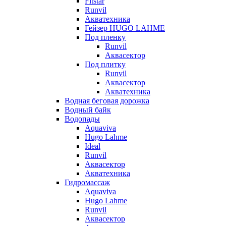
Fitstar
Runvil
Акватехника
Гейзер HUGO LAHME
Под пленку
Runvil
Аквасектор
Под плитку
Runvil
Аквасектор
Акватехника
Водная беговая дорожка
Водный байк
Водопады
Aquaviva
Hugo Lahme
Ideal
Runvil
Аквасектор
Акватехника
Гидромассаж
Aquaviva
Hugo Lahme
Runvil
Аквасектор