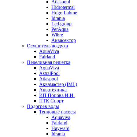
Atlaspool
Hidrotermal
Hugo Lahme
Idrania
Led group
PerAqua
Wibre
Аквасектор
Осушитель воздуха
AquaViva
Fairland
Переливная решетка
AquaViva
AstralPool
Atlaspool
Аквамастер (IML)
Акватехника
ИП Попова И.И.
ПТК Спорт
Подогрев воды
Тепловые насосы
Aquaviva
Fairland
Hayward
Idrania