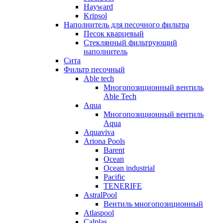
Hayward
Kripsol
Наполнитель для песочного фильтра
Песок кварцевый
Стеклянный фильтрующий
наполнитель
Сита
Фильтр песочный
Able tech
Многопозиционный вентиль
Able Tech
Aqua
Многопозиционный вентиль
Aqua
Aquaviva
Ariona Pools
Barent
Ocean
Ocean industrial
Pacific
TENERIFE
AstralPool
Вентиль многопозиционный
Atlaspool
Calplas