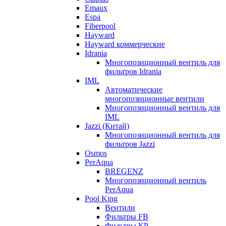
Emaux
Espa
Fiberpool
Hayward
Hayward коммерческие
Idrania
Многопозиционный вентиль для
фильтров Idrania
IML
Автоматические
многопозиционные вентили
Многопозиционный вентиль для
IML
Jazzi (Китай)
Многопозиционный вентиль для
фильтров Jazzi
Osmos
PerAqua
BREGENZ
Многопозиционный вентиль
PerAqua
Pool King
Вентили
Фильтры FB
Фильтры КP