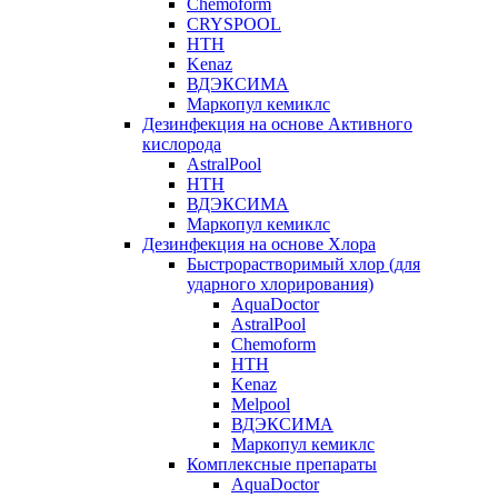
Chemoform
CRYSPOOL
HTH
Kenaz
ВДЭКСИМА
Маркопул кемиклс
Дезинфекция на основе Активного
кислорода
AstralPool
HTH
ВДЭКСИМА
Маркопул кемиклс
Дезинфекция на основе Хлора
Быстрорастворимый хлор (для
ударного хлорирования)
AquaDoctor
AstralPool
Chemoform
HTH
Kenaz
Melpool
ВДЭКСИМА
Маркопул кемиклс
Комплексные препараты
AquaDoctor