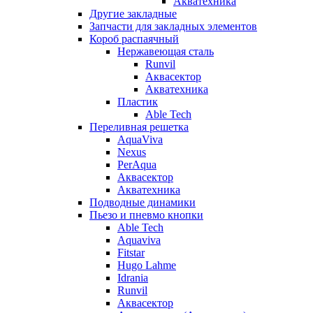
Акватехника
Другие закладные
Запчасти для закладных элементов
Короб распаячный
Нержавеющая сталь
Runvil
Аквасектор
Акватехника
Пластик
Able Tech
Переливная решетка
AquaViva
Nexus
PerAqua
Аквасектор
Акватехника
Подводные динамики
Пьезо и пневмо кнопки
Able Tech
Aquaviva
Fitstar
Hugo Lahme
Idrania
Runvil
Аквасектор