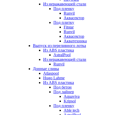
Из неражавеющей стали
Под пленку
Runvil
Аквасектор
Под плитку
Fitstar
Runvil
Аквасектор
Акватехника
Выпуск из переливного лотка
Из ABS пластика
AstralPool
Из неражавеющей стали
Runvil
Донные сливы
Atlaspool
Hugo Lahme
Из ABS пластика
Под бетон
Под лайнер
Aquaviva
Kripsol
Под пленку
Able tech
AstralPool