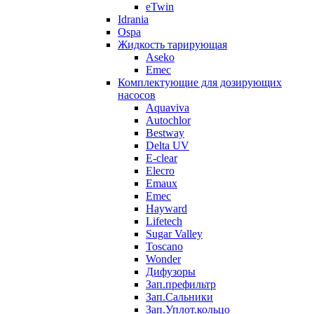
eTwin
Idrania
Ospa
Жидкость тарирующая
Aseko
Emec
Комплектующие для дозирующих
насосов
Aquaviva
Autochlor
Bestway
Delta UV
E-clear
Elecro
Emaux
Emec
Hayward
Lifetech
Sugar Valley
Toscano
Wonder
Дифузоры
Зап.префильтр
Зап.Сальники
Зап.Уплот.кольцо