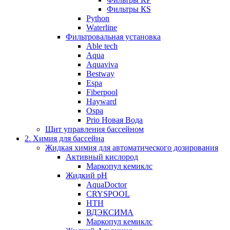
Фильтры КS
Python
Waterline
Фильтровальная установка
Able tech
Aqua
Aquaviva
Bestway
Espa
Fiberpool
Hayward
Ospa
Prio Новая Вода
Щит управления бассейном
2. Химия для бассейна
Жидкая химия для автоматического дозирования
Активный кислород
Маркопул кемиклс
Жидкий pH
AquaDoctor
CRYSPOOL
HTH
ВДЭКСИМА
Маркопул кемиклс