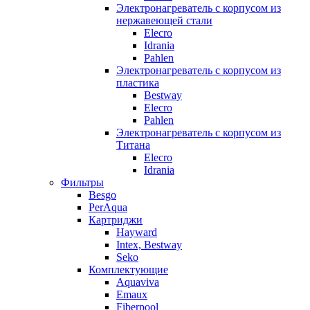
Электронагреватель с корпусом из
нержавеющей стали
Elecro
Idrania
Pahlen
Электронагреватель с корпусом из
пластика
Bestway
Elecro
Pahlen
Электронагреватель с корпусом из
Титана
Elecro
Idrania
Фильтры
Besgo
PerAqua
Картриджи
Hayward
Intex, Bestway
Seko
Комплектующие
Aquaviva
Emaux
Fiberpool