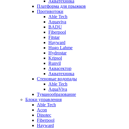
Акватехника
Платформа для прыжков
Противотоки
Able Tech
Aquaviva
BADU
Fiberpool
Fitstar
Hayward
Hugo Lahme
Hydrostar
Kripsol
Runvil
Аквасектор
Акватехника
Стеновые водопады
Able Tech
AquaViva
Туманообразование
Блоки управления
Able Tech
Acon
Dinotec
Fiberpool
Hayward