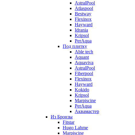
AstralPool
Atlaspool
Bestway
Flexinox
Hayward
Idrania
Kripsol
PerAqua
Под плитку
Able tech
Aquant
Aquaviva
AstralPool
Fiberpool
Flexinox
Hayward
Kokido
Kripsol
Marpiscine
PerAqua
Аквамастер
Из Бронзы
Fitstar
Hugo Lahme
Marpiscine