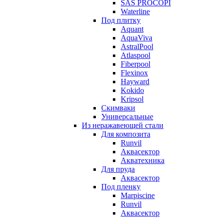
SAS PROCOPI
Waterline
Под плитку
Aquant
AquaViva
AstralPool
Atlaspool
Fiberpool
Flexinox
Hayward
Kokido
Kripsol
Скимваки
Универсальные
Из неражавеющей стали
Для композита
Runvil
Аквасектор
Акватехника
Для пруда
Аквасектор
Под пленку
Marpiscine
Runvil
Аквасектор