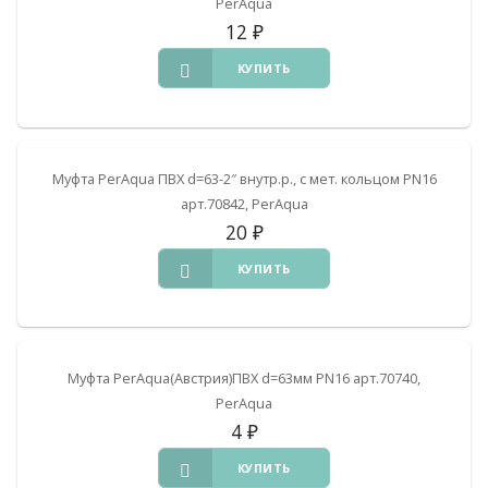
PerAqua
12
₽
КУПИТЬ
Муфта PerAqua ПВХ d=63-2″ внутр.р., с мет. кольцом PN16
арт.70842, PerAqua
20
₽
КУПИТЬ
Муфта PerAqua(Австрия)ПВХ d=63мм PN16 арт.70740,
PerAqua
4
₽
КУПИТЬ