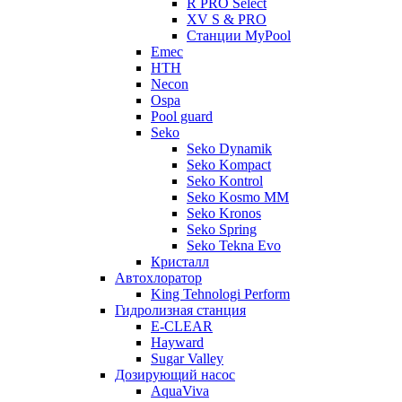
R PRO Select
XV S & PRO
Станции MyPool
Emec
HTH
Necon
Ospa
Pool guard
Seko
Seko Dynamik
Seko Kompact
Seko Kontrol
Seko Kosmo MM
Seko Kronos
Seko Spring
Seko Tekna Evo
Кристалл
Автохлоратор
King Tehnologi Perform
Гидролизная станция
E-CLEAR
Hayward
Sugar Valley
Дозирующий насос
AquaViva