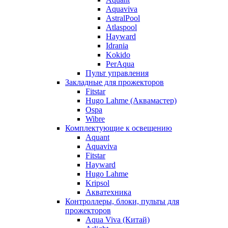
Aquaviva
AstralPool
Atlaspool
Hayward
Idrania
Kokido
PerAqua
Пульт управления
Закладные для прожекторов
Fitstar
Hugo Lahme (Аквамастер)
Ospa
Wibre
Комплектующие к освещению
Aquant
Aquaviva
Fitstar
Hayward
Hugo Lahme
Kripsol
Акватехника
Контроллеры, блоки, пульты для
прожекторов
Aqua Viva (Китай)