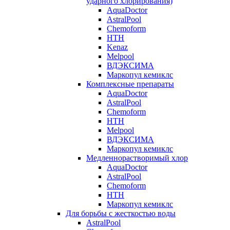
ударного хлорирования)
AquaDoctor
AstralPool
Chemoform
HTH
Kenaz
Melpool
ВДЭКСИМА
Маркопул кемиклс
Комплексные препараты
AquaDoctor
AstralPool
Chemoform
HTH
Melpool
ВДЭКСИМА
Маркопул кемиклс
Медленнорастворимый хлор
AquaDoctor
AstralPool
Chemoform
HTH
Маркопул кемиклс
Для борьбы с жесткостью воды
AstralPool