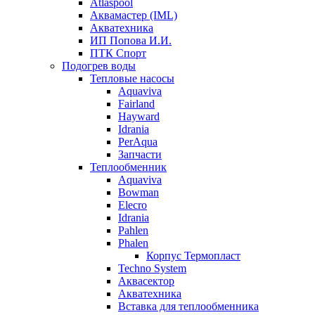
Atlaspool
Аквамастер (IML)
Акватехника
ИП Попова И.И.
ПТК Спорт
Подогрев воды
Тепловые насосы
Aquaviva
Fairland
Hayward
Idrania
PerAqua
Запчасти
Теплообменник
Aquaviva
Bowman
Elecro
Idrania
Pahlen
Phalen
Корпус Термопласт
Techno System
Аквасектор
Акватехника
Вставка для теплообменника