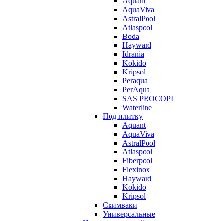
Aquant
AquaViva
AstralPool
Atlaspool
Boda
Hayward
Idrania
Kokido
Kripsol
Peraqua
PerAqua
SAS PROCOPI
Waterline
Под плитку
Aquant
AquaViva
AstralPool
Atlaspool
Fiberpool
Flexinox
Hayward
Kokido
Kripsol
Скимваки
Универсальные