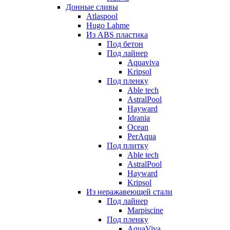
Донные сливы
Atlaspool
Hugo Lahme
Из ABS пластика
Под бетон
Под лайнер
Aquaviva
Kripsol
Под пленку
Able tech
AstralPool
Hayward
Idrania
Ocean
PerAqua
Под плитку
Able tech
AstralPool
Hayward
Kripsol
Из неражавеющей стали
Под лайнер
Marpiscine
Под пленку
AquaViva