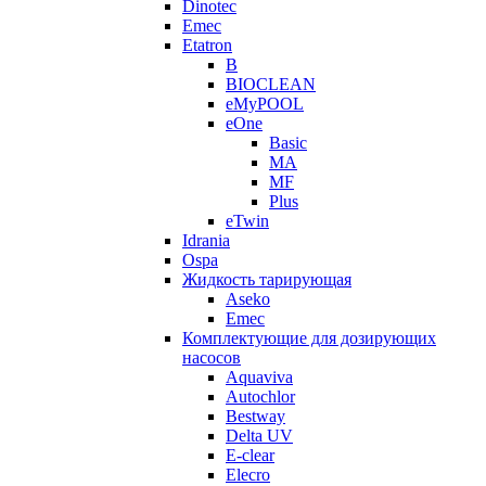
Dinotec
Emec
Etatron
B
BIOCLEAN
eMyPOOL
eOne
Basic
MA
MF
Plus
eTwin
Idrania
Ospa
Жидкость тарирующая
Aseko
Emec
Комплектующие для дозирующих
насосов
Aquaviva
Autochlor
Bestway
Delta UV
E-clear
Elecro