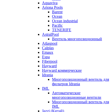
Aquaviva
Ariona Pools
Barent
Ocean
Ocean industrial
Pacific
TENERIFE
AstralPool
Вентиль многопозиционный
Atlaspool
Calplas
Emaux
Espa
Fiberpool
Hayward
Hayward коммерческие
Idrania
Многопозиционный вентиль для
фильтров Idrania
IML
Автоматические
многопозиционные вентили
Многопозиционный вентиль для
IML
Jazzi (Китай)