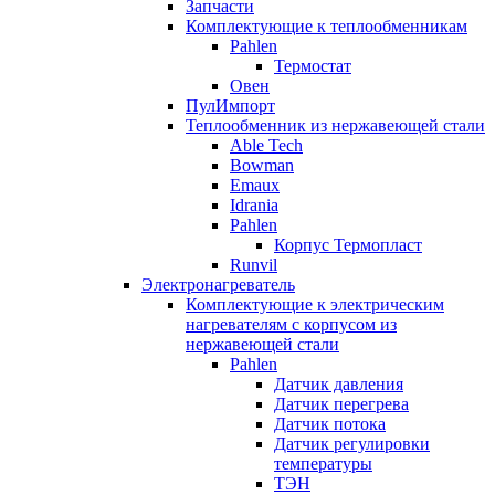
Запчасти
Комплектующие к теплообменникам
Pahlen
Термостат
Овен
ПулИмпорт
Теплообменник из нержавеющей стали
Able Tech
Bowman
Emaux
Idrania
Pahlen
Корпус Термопласт
Runvil
Электронагреватель
Комплектующие к электрическим
нагревателям с корпусом из
нержавеющей стали
Pahlen
Датчик давления
Датчик перегрева
Датчик потока
Датчик регулировки
температуры
ТЭН