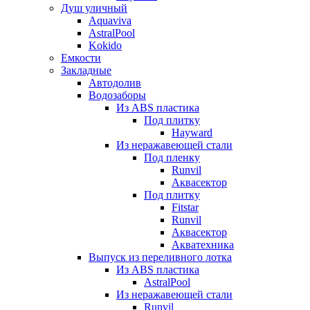
Душ уличный
Aquaviva
AstralPool
Kokido
Емкости
Закладные
Автодолив
Водозаборы
Из ABS пластика
Под плитку
Hayward
Из неражавеющей стали
Под пленку
Runvil
Аквасектор
Под плитку
Fitstar
Runvil
Аквасектор
Акватехника
Выпуск из переливного лотка
Из ABS пластика
AstralPool
Из неражавеющей стали
Runvil