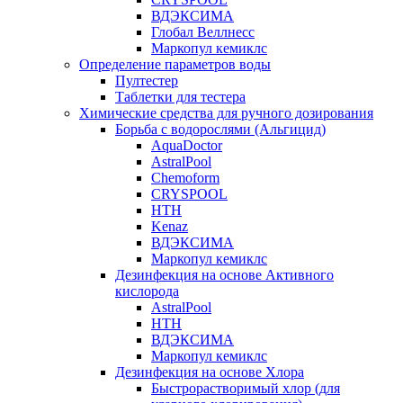
ВДЭКСИМА
Глобал Веллнесс
Маркопул кемиклс
Определение параметров воды
Пултестер
Таблетки для тестера
Химические средства для ручного дозирования
Борьба с водорослями (Альгицид)
AquaDoctor
AstralPool
Chemoform
CRYSPOOL
HTH
Kenaz
ВДЭКСИМА
Маркопул кемиклс
Дезинфекция на основе Активного
кислорода
AstralPool
HTH
ВДЭКСИМА
Маркопул кемиклс
Дезинфекция на основе Хлора
Быстрорастворимый хлор (для