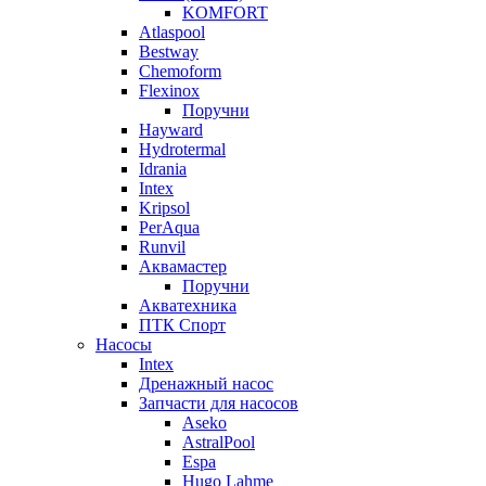
KOMFORT
Atlaspool
Bestway
Chemoform
Flexinox
Поручни
Hayward
Hydrotermal
Idrania
Intex
Kripsol
PerAqua
Runvil
Аквамастер
Поручни
Акватехника
ПТК Спорт
Насосы
Intex
Дренажный насос
Запчасти для насосов
Aseko
AstralPool
Espa
Hugo Lahme