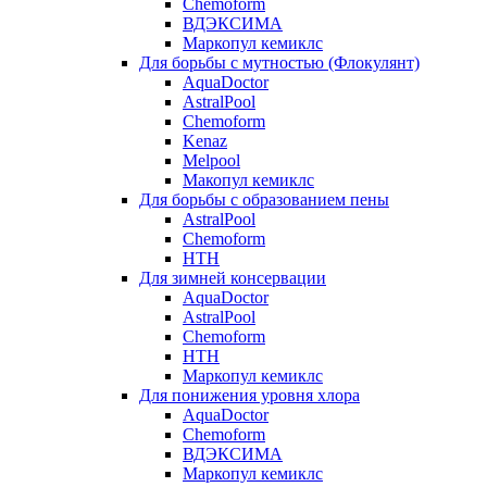
Chemoform
ВДЭКСИМА
Маркопул кемиклс
Для борьбы с мутностью (Флокулянт)
AquaDoctor
AstralPool
Chemoform
Kenaz
Melpool
Макопул кемиклс
Для борьбы с образованием пены
AstralPool
Chemoform
HTH
Для зимней консервации
AquaDoctor
AstralPool
Chemoform
HTH
Маркопул кемиклс
Для понижения уровня хлора
AquaDoctor
Chemoform
ВДЭКСИМА
Маркопул кемиклс