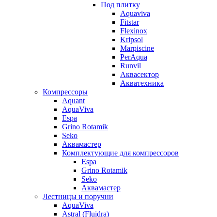
Под плитку
Aquaviva
Fitstar
Flexinox
Kripsol
Marpiscine
PerAqua
Runvil
Аквасектор
Акватехника
Компрессоры
Aquant
AquaViva
Espa
Grino Rotamik
Seko
Аквамастер
Комплектующие для компрессоров
Espa
Grino Rotamik
Seko
Аквамастер
Лестницы и поручни
AquaViva
Astral (Fluidra)