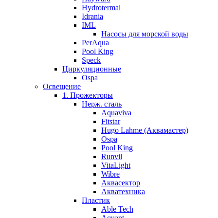
Hydrotermal
Idrania
IML
Насосы для морской воды
PerAqua
Pool King
Speck
Циркуляционные
Ospa
Освещение
1. Прожекторы
Нерж. сталь
Aquaviva
Fitstar
Hugo Lahme (Аквамастер)
Ospa
Pool King
Runvil
VitaLight
Wibre
Аквасектор
Акватехника
Пластик
Able Tech
Aquant