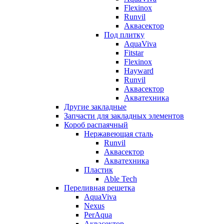
Flexinox
Runvil
Аквасектор
Под плитку
AquaViva
Fitstar
Flexinox
Hayward
Runvil
Аквасектор
Акватехника
Другие закладные
Запчасти для закладных элементов
Короб распаячный
Нержавеющая сталь
Runvil
Аквасектор
Акватехника
Пластик
Able Tech
Переливная решетка
AquaViva
Nexus
PerAqua
Аквасектор