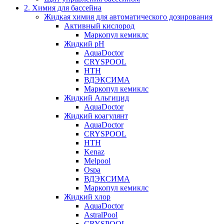
2. Химия для бассейна
Жидкая химия для автоматического дозирования
Активный кислород
Маркопул кемиклс
Жидкий pH
AquaDoctor
CRYSPOOL
HTH
ВДЭКСИМА
Маркопул кемиклс
Жидкий Альгицид
AquaDoctor
Жидкий коагулянт
AquaDoctor
CRYSPOOL
HTH
Kenaz
Melpool
Ospa
ВДЭКСИМА
Маркопул кемиклс
Жидкий хлор
AquaDoctor
AstralPool
CRYSPOOL