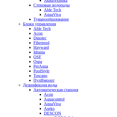
Акватехника
Стеновые водопады
Able Tech
AquaViva
Туманообразование
Блоки управления
Able Tech
Acon
Dinotec
Fiberpool
Hayward
Idrania
OSF
Ospa
PerAqua
PoolStyle
Toscano
ПулИмпорт
Дезинфекция воды
Автоматическая станция
Acon
Aquacontrol
AquaViva
Aseko
DESCON