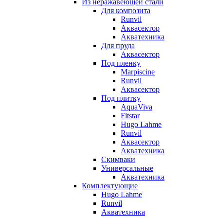
Из неражавеющей стали
Для композита
Runvil
Аквасектор
Акватехника
Для пруда
Аквасектор
Под пленку
Marpiscine
Runvil
Аквасектор
Под плитку
AquaViva
Fitstar
Hugo Lahme
Runvil
Аквасектор
Акватехника
Скимваки
Универсальные
Акватехника
Комплектующие
Hugo Lahme
Runvil
Акватехника