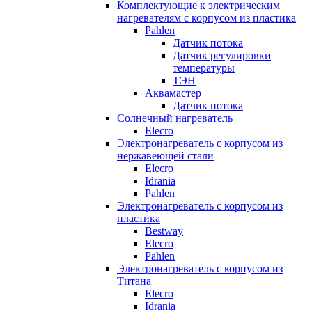
Комплектующие к электрическим
нагревателям с корпусом из пластика
Pahlen
Датчик потока
Датчик регулировки
температуры
ТЭН
Аквамастер
Датчик потока
Солнечный нагреватель
Elecro
Электронагреватель с корпусом из
нержавеющей стали
Elecro
Idrania
Pahlen
Электронагреватель с корпусом из
пластика
Bestway
Elecro
Pahlen
Электронагреватель с корпусом из
Титана
Elecro
Idrania