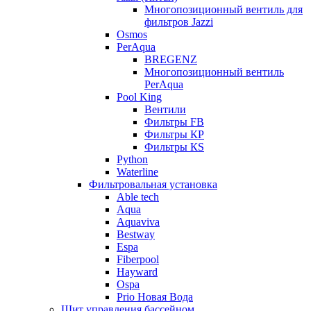
Многопозиционный вентиль для
фильтров Jazzi
Osmos
PerAqua
BREGENZ
Многопозиционный вентиль
PerAqua
Pool King
Вентили
Фильтры FB
Фильтры КP
Фильтры КS
Python
Waterline
Фильтровальная установка
Able tech
Aqua
Aquaviva
Bestway
Espa
Fiberpool
Hayward
Ospa
Prio Новая Вода
Щит управления бассейном