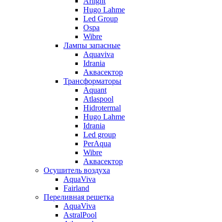
Arlight
Hugo Lahme
Led Group
Ospa
Wibre
Лампы запасные
Aquaviva
Idrania
Аквасектор
Трансформаторы
Aquant
Atlaspool
Hidrotermal
Hugo Lahme
Idrania
Led group
PerAqua
Wibre
Аквасектор
Осушитель воздуха
AquaViva
Fairland
Переливная решетка
AquaViva
AstralPool