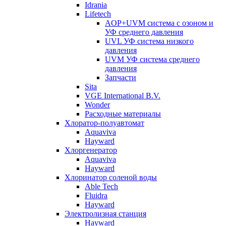
Idrania
Lifetech
AOP+UVM система с озоном и
УФ среднего давления
UVL УФ система низкого
давления
UVM УФ система среднего
давления
Запчасти
Sita
VGE International B.V.
Wonder
Расходные материалы
Хлоратор-полуавтомат
Aquaviva
Hayward
Хлоргенератор
Aquaviva
Hayward
Хлоринатор соленой воды
Able Tech
Fluidra
Hayward
Электролизная станция
Hayward