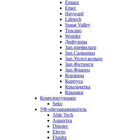
Emaux
Emec
Hayward
Lifetech
Sugar Valley
Toscano
Wonder
Дифузоры
Зап.префильтр
Зап.Сальники
Зап.Уплот.кольцо
Зап.Фитинги
Зап.Фланец
Корзины
Корпуcа
Крыльчатка
Крышки
Комплектующие
Seko
УФ-обеззараживатель
Able Tech
Aquaviva
Dinotec
Elecro
Fluidra