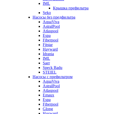
IML
Крышка префильтра
Seko
Насосы без предфильтра
AquaViva
AstralPool
Atlaspool
Espa
Fiberpool
Fitstar
Hayward
Idrania
IML
Saer
Speck Badu
STEIEL
Насосы с префильтром
AquaViva
AstralPool
Atlaspool
Emaux
Espa
Fiberpool
Glong
Hayward