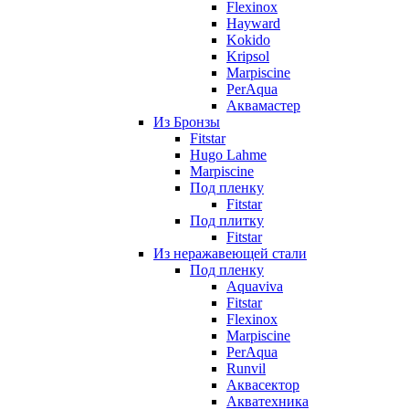
Flexinox
Hayward
Kokido
Kripsol
Marpiscine
PerAqua
Аквамастер
Из Бронзы
Fitstar
Hugo Lahme
Marpiscine
Под пленку
Fitstar
Под плитку
Fitstar
Из неражавеющей стали
Под пленку
Aquaviva
Fitstar
Flexinox
Marpiscine
PerAqua
Runvil
Аквасектор
Акватехника