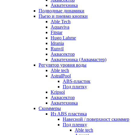
Акватехника
Подводные динамики
Пьезо и пневмо кнопки
Able Tech
Aquaviva
Fitstar
Hugo Lahme
Idrania
Runvil
Аквасектор
Акватехника (Аквамастер)
Регулятор уровня воды
Able tech
AstralPool
ABS-пластик
Под плитку
Kripsol
Аквасектор
Акватехника
Скиммеры
Из ABS пластика
Навесной / поверхност скиммер
Под пленку
Able tech