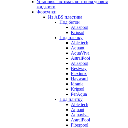
Установка автомат. контроля уровня
жидкости
Форсунки
Из ABS пластика
Под бетон
Atlaspool
Kripsol
Под пленку
Able tech
Aquant
AquaViva
AstralPool
Atlaspool
Bestway
Flexinox
Hayward
Idrania
Kripsol
PerAqua
Под плитку
Able tech
Aquant
Aquaviva
AstralPool
Fiberpool