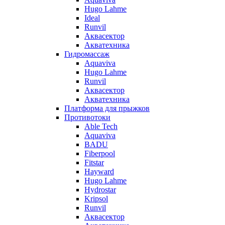
Hugo Lahme
Ideal
Runvil
Аквасектор
Акватехника
Гидромассаж
Aquaviva
Hugo Lahme
Runvil
Аквасектор
Акватехника
Платформа для прыжков
Противотоки
Able Tech
Aquaviva
BADU
Fiberpool
Fitstar
Hayward
Hugo Lahme
Hydrostar
Kripsol
Runvil
Аквасектор