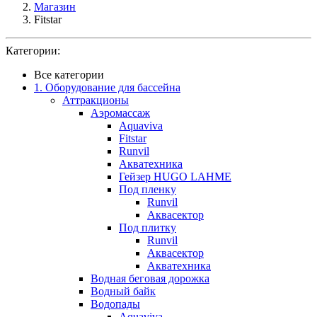
Магазин
Fitstar
Категории:
Все категории
1. Оборудование для бассейна
Аттракционы
Аэромассаж
Aquaviva
Fitstar
Runvil
Акватехника
Гейзер HUGO LAHME
Под пленку
Runvil
Аквасектор
Под плитку
Runvil
Аквасектор
Акватехника
Водная беговая дорожка
Водный байк
Водопады
Aquaviva