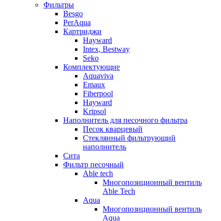
Фильтры
Besgo
PerAqua
Картриджи
Hayward
Intex, Bestway
Seko
Комплектующие
Aquaviva
Emaux
Fiberpool
Hayward
Kripsol
Наполнитель для песочного фильтра
Песок кварцевый
Стеклянный фильтрующий
наполнитель
Сита
Фильтр песочный
Able tech
Многопозиционный вентиль
Able Tech
Aqua
Многопозиционный вентиль
Aqua