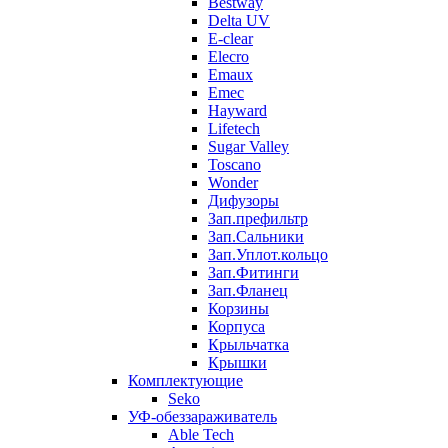
Bestway
Delta UV
E-clear
Elecro
Emaux
Emec
Hayward
Lifetech
Sugar Valley
Toscano
Wonder
Дифузоры
Зап.префильтр
Зап.Сальники
Зап.Уплот.кольцо
Зап.Фитинги
Зап.Фланец
Корзины
Корпуcа
Крыльчатка
Крышки
Комплектующие
Seko
УФ-обеззараживатель
Able Tech