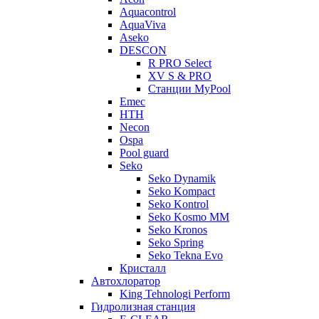
Aquacontrol
AquaViva
Aseko
DESCON
R PRO Select
XV S & PRO
Станции MyPool
Emec
HTH
Necon
Ospa
Pool guard
Seko
Seko Dynamik
Seko Kompact
Seko Kontrol
Seko Kosmo MM
Seko Kronos
Seko Spring
Seko Tekna Evo
Кристалл
Автохлоратор
King Tehnologi Perform
Гидролизная станция