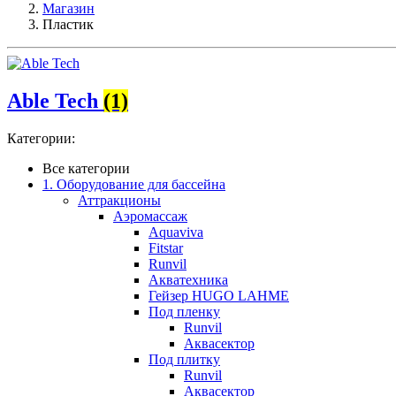
Магазин
Пластик
Able Tech
(1)
Категории:
Все категории
1. Оборудование для бассейна
Аттракционы
Аэромассаж
Aquaviva
Fitstar
Runvil
Акватехника
Гейзер HUGO LAHME
Под пленку
Runvil
Аквасектор
Под плитку
Runvil
Аквасектор