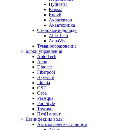
Hydrostar
Kripsol
Runvil
Аквасектор
Акватехника
Стеновые водопады
Able Tech
AquaViva
Туманообразование
Блоки управления
Able Tech
Acon
Dinotec
Fiberpool
Hayward
Idrania
OSF
Ospa
PerAqua
PoolStyle
Toscano
ПулИмпорт
Дезинфекция воды
Автоматическая станция
Acon