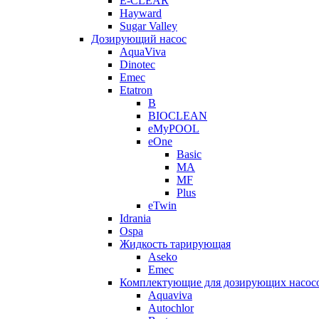
E-CLEAR
Hayward
Sugar Valley
Дозирующий насос
AquaViva
Dinotec
Emec
Etatron
B
BIOCLEAN
eMyPOOL
eOne
Basic
MA
MF
Plus
eTwin
Idrania
Ospa
Жидкость тарирующая
Aseko
Emec
Комплектующие для дозирующих насос
Aquaviva
Autochlor