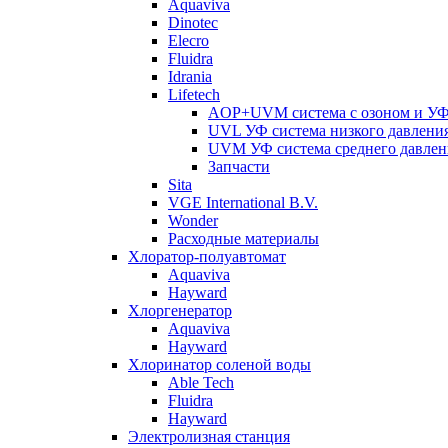
Aquaviva
Dinotec
Elecro
Fluidra
Idrania
Lifetech
AOP+UVM система с озоном и УФ 
UVL УФ система низкого давлени
UVM УФ система среднего давлен
Запчасти
Sita
VGE International B.V.
Wonder
Расходные материалы
Хлоратор-полуавтомат
Aquaviva
Hayward
Хлоргенератор
Aquaviva
Hayward
Хлоринатор соленой воды
Able Tech
Fluidra
Hayward
Электролизная станция