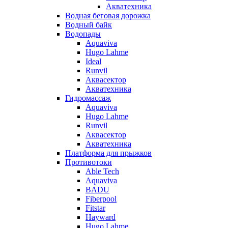
Акватехника
Водная беговая дорожка
Водный байк
Водопады
Aquaviva
Hugo Lahme
Ideal
Runvil
Аквасектор
Акватехника
Гидромассаж
Aquaviva
Hugo Lahme
Runvil
Аквасектор
Акватехника
Платформа для прыжков
Противотоки
Able Tech
Aquaviva
BADU
Fiberpool
Fitstar
Hayward
Hugo Lahme