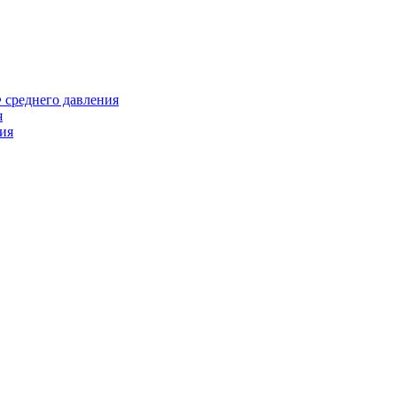
среднего давления
я
ия