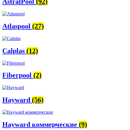
AstralPool
(92)
Atlaspool
(27)
Calplas
(12)
Fiberpool
(2)
Hayward
(56)
Hayward коммерческие
(9)