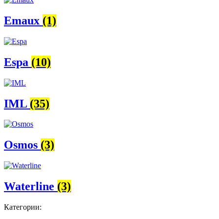
Emaux
(1)
Espa
(10)
IML
(35)
Osmos
(3)
Waterline
(3)
Категории: