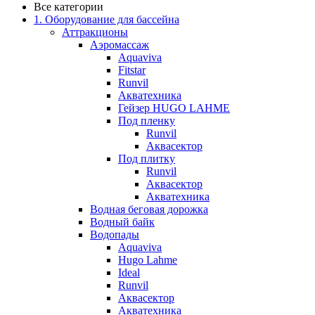
Все категории
1. Оборудование для бассейна
Аттракционы
Аэромассаж
Aquaviva
Fitstar
Runvil
Акватехника
Гейзер HUGO LAHME
Под пленку
Runvil
Аквасектор
Под плитку
Runvil
Аквасектор
Акватехника
Водная беговая дорожка
Водный байк
Водопады
Aquaviva
Hugo Lahme
Ideal
Runvil
Аквасектор
Акватехника