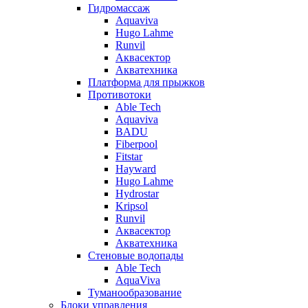
Гидромассаж
Aquaviva
Hugo Lahme
Runvil
Аквасектор
Акватехника
Платформа для прыжков
Противотоки
Able Tech
Aquaviva
BADU
Fiberpool
Fitstar
Hayward
Hugo Lahme
Hydrostar
Kripsol
Runvil
Аквасектор
Акватехника
Стеновые водопады
Able Tech
AquaViva
Туманообразование
Блоки управления