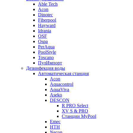
Able Tech
Acon
Dinotec
Fiberpool
Hayward
Idrania
OSF
Ospa
PerAqua
PoolStyle
Toscano
ПулИмпорт
Дезинфекция воды
Автоматическая станция
Acon
Aquacontrol
AquaViva
Aseko
DESCON
R PRO Select
XV S & PRO
Станции MyPool
Emec
HTH
Necon