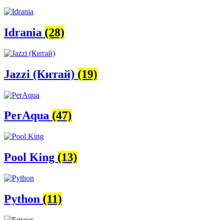
Idrania
(28)
Jazzi (Китай)
(19)
PerAqua
(47)
Pool King
(13)
Python
(11)