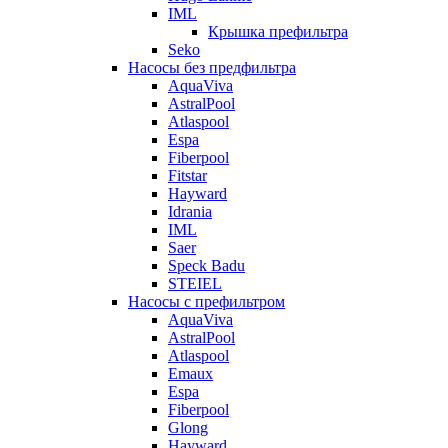
IML
Крышка префильтра
Seko
Насосы без предфильтра
AquaViva
AstralPool
Atlaspool
Espa
Fiberpool
Fitstar
Hayward
Idrania
IML
Saer
Speck Badu
STEIEL
Насосы с префильтром
AquaViva
AstralPool
Atlaspool
Emaux
Espa
Fiberpool
Glong
Hayward