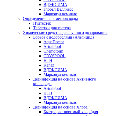
ВДЭКСИМА
Глобал Веллнесс
Маркопул кемиклс
Определение параметров воды
Пултестер
Таблетки для тестера
Химические средства для ручного дозирования
Борьба с водорослями (Альгицид)
AquaDoctor
AstralPool
Chemoform
CRYSPOOL
HTH
Kenaz
ВДЭКСИМА
Маркопул кемиклс
Дезинфекция на основе Активного
кислорода
AstralPool
HTH
ВДЭКСИМА
Маркопул кемиклс
Дезинфекция на основе Хлора
Быстрорастворимый хлор (для