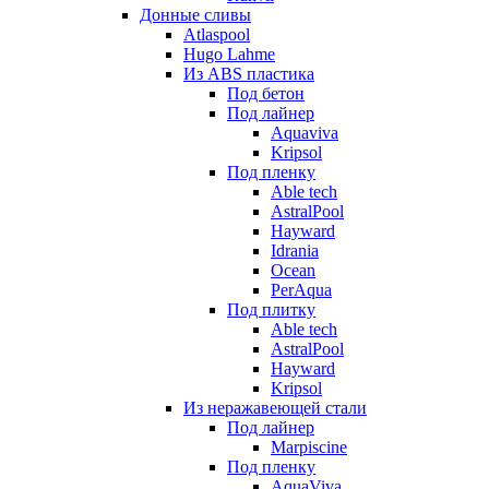
Донные сливы
Atlaspool
Hugo Lahme
Из ABS пластика
Под бетон
Под лайнер
Aquaviva
Kripsol
Под пленку
Able tech
AstralPool
Hayward
Idrania
Ocean
PerAqua
Под плитку
Able tech
AstralPool
Hayward
Kripsol
Из неражавеющей стали
Под лайнер
Marpiscine
Под пленку
AquaViva