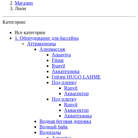
Магазин
Лион
Категории:
Все категории
1. Оборудование для бассейна
Аттракционы
Аэромассаж
Aquaviva
Fitstar
Runvil
Акватехника
Гейзер HUGO LAHME
Под пленку
Runvil
Аквасектор
Под плитку
Runvil
Аквасектор
Акватехника
Водная беговая дорожка
Водный байк
Водопады
Aquaviva