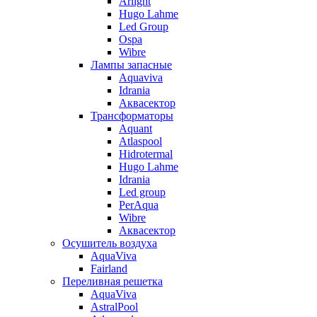
Arlight
Hugo Lahme
Led Group
Ospa
Wibre
Лампы запасные
Aquaviva
Idrania
Аквасектор
Трансформаторы
Aquant
Atlaspool
Hidrotermal
Hugo Lahme
Idrania
Led group
PerAqua
Wibre
Аквасектор
Осушитель воздуха
AquaViva
Fairland
Переливная решетка
AquaViva
AstralPool