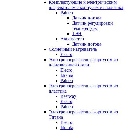
Комплектующие к электрическим
нагревателям с корпусом из пластика
Pahlen
Датчик потока
Датчик регулировки
температуры
ТЭН
Аквамастер
Датчик потока
Солнечный нагреватель
Elecro
Электронагреватель с корпусом из
нержавеющей стали
Elecro
Idrania
Pahlen
Электронагреватель с корпусом из
пластика
Bestway
Elecro
Pahlen
Электронагреватель с корпусом из
Титана
Elecro
Idrania