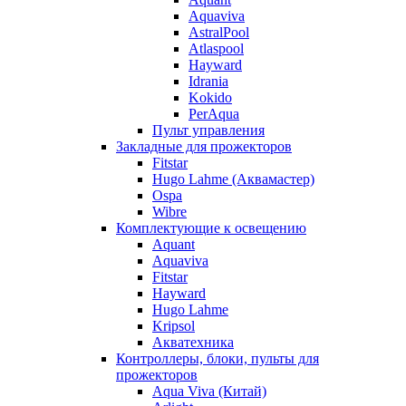
Aquaviva
AstralPool
Atlaspool
Hayward
Idrania
Kokido
PerAqua
Пульт управления
Закладные для прожекторов
Fitstar
Hugo Lahme (Аквамастер)
Ospa
Wibre
Комплектующие к освещению
Aquant
Aquaviva
Fitstar
Hayward
Hugo Lahme
Kripsol
Акватехника
Контроллеры, блоки, пульты для
прожекторов
Aqua Viva (Китай)