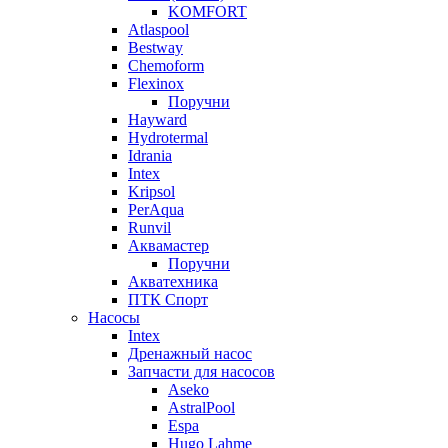
KOMFORT
Atlaspool
Bestway
Chemoform
Flexinox
Поручни
Hayward
Hydrotermal
Idrania
Intex
Kripsol
PerAqua
Runvil
Аквамастер
Поручни
Акватехника
ПТК Спорт
Насосы
Intex
Дренажный насос
Запчасти для насосов
Aseko
AstralPool
Espa
Hugo Lahme