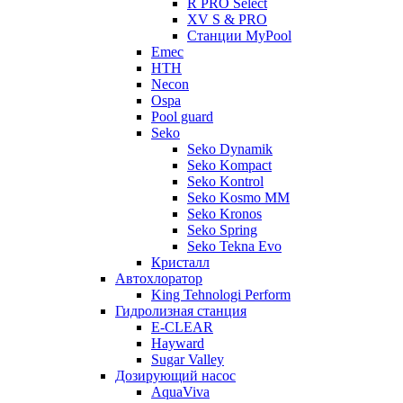
R PRO Select
XV S & PRO
Станции MyPool
Emec
HTH
Necon
Ospa
Pool guard
Seko
Seko Dynamik
Seko Kompact
Seko Kontrol
Seko Kosmo MM
Seko Kronos
Seko Spring
Seko Tekna Evo
Кристалл
Автохлоратор
King Tehnologi Perform
Гидролизная станция
E-CLEAR
Hayward
Sugar Valley
Дозирующий насос
AquaViva