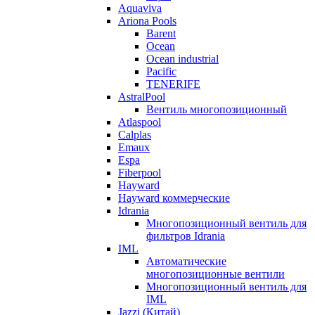
Aquaviva
Ariona Pools
Barent
Ocean
Ocean industrial
Pacific
TENERIFE
AstralPool
Вентиль многопозиционный
Atlaspool
Calplas
Emaux
Espa
Fiberpool
Hayward
Hayward коммерческие
Idrania
Многопозиционный вентиль для
фильтров Idrania
IML
Автоматические
многопозиционные вентили
Многопозиционный вентиль для
IML
Jazzi (Китай)