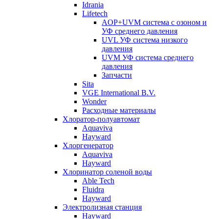
Idrania
Lifetech
AOP+UVM система с озоном и
УФ среднего давления
UVL УФ система низкого
давления
UVM УФ система среднего
давления
Запчасти
Sita
VGE International B.V.
Wonder
Расходные материалы
Хлоратор-полуавтомат
Aquaviva
Hayward
Хлоргенератор
Aquaviva
Hayward
Хлоринатор соленой воды
Able Tech
Fluidra
Hayward
Электролизная станция
Hayward