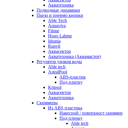
Акватехника
Подводные динамики
Пьезо и пневмо кнопки
Able Tech
Aquaviva
Fitstar
Hugo Lahme
Idrania
Runvil
Аквасектор
Акватехника (Аквамастер)
Регулятор уровня воды
Able tech
AstralPool
ABS-пластик
Под плитку
Kripsol
Аквасектор
Акватехника
Скиммеры
Из ABS пластика
Навесной / поверхност скиммер
Под пленку
Able tech