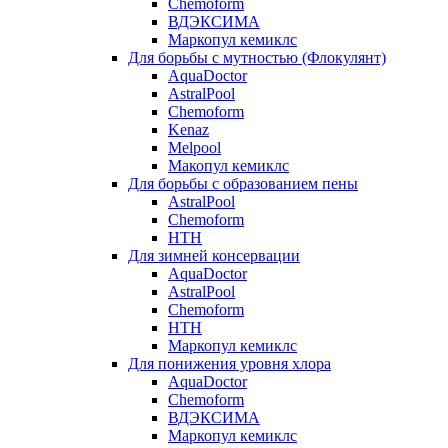
Chemoform
ВДЭКСИМА
Маркопул кемиклс
Для борьбы с мутностью (Флокулянт)
AquaDoctor
AstralPool
Chemoform
Kenaz
Melpool
Макопул кемиклс
Для борьбы с образованием пены
AstralPool
Chemoform
HTH
Для зимней консервации
AquaDoctor
AstralPool
Chemoform
HTH
Маркопул кемиклс
Для понижения уровня хлора
AquaDoctor
Chemoform
ВДЭКСИМА
Маркопул кемиклс