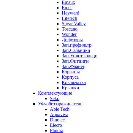
Emaux
Emec
Hayward
Lifetech
Sugar Valley
Toscano
Wonder
Дифузоры
Зап.префильтр
Зап.Сальники
Зап.Уплот.кольцо
Зап.Фитинги
Зап.Фланец
Корзины
Корпуcа
Крыльчатка
Крышки
Комплектующие
Seko
УФ-обеззараживатель
Able Tech
Aquaviva
Dinotec
Elecro
Fluidra