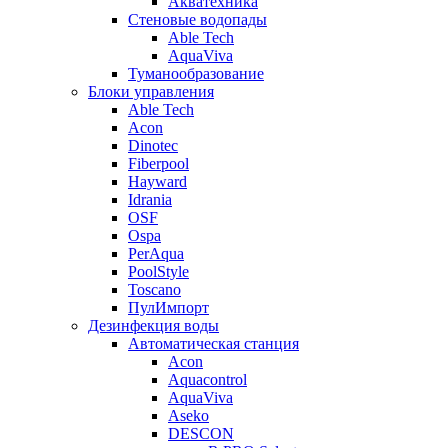
Акватехника
Стеновые водопады
Able Tech
AquaViva
Туманообразование
Блоки управления
Able Tech
Acon
Dinotec
Fiberpool
Hayward
Idrania
OSF
Ospa
PerAqua
PoolStyle
Toscano
ПулИмпорт
Дезинфекция воды
Автоматическая станция
Acon
Aquacontrol
AquaViva
Aseko
DESCON