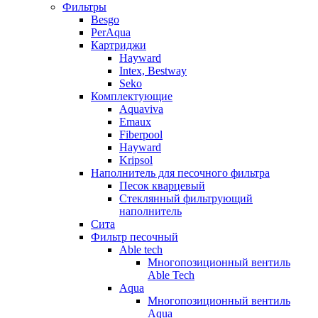
Фильтры
Besgo
PerAqua
Картриджи
Hayward
Intex, Bestway
Seko
Комплектующие
Aquaviva
Emaux
Fiberpool
Hayward
Kripsol
Наполнитель для песочного фильтра
Песок кварцевый
Стеклянный фильтрующий
наполнитель
Сита
Фильтр песочный
Able tech
Многопозиционный вентиль
Able Tech
Aqua
Многопозиционный вентиль
Aqua