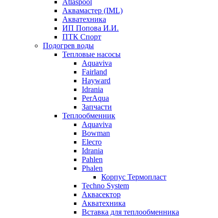
Atlaspool
Аквамастер (IML)
Акватехника
ИП Попова И.И.
ПТК Спорт
Подогрев воды
Тепловые насосы
Aquaviva
Fairland
Hayward
Idrania
PerAqua
Запчасти
Теплообменник
Aquaviva
Bowman
Elecro
Idrania
Pahlen
Phalen
Корпус Термопласт
Techno System
Аквасектор
Акватехника
Вставка для теплообменника