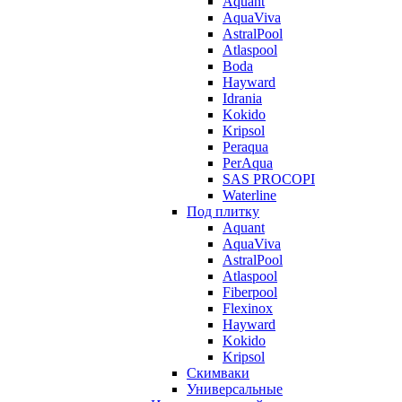
Aquant
AquaViva
AstralPool
Atlaspool
Boda
Hayward
Idrania
Kokido
Kripsol
Peraqua
PerAqua
SAS PROCOPI
Waterline
Под плитку
Aquant
AquaViva
AstralPool
Atlaspool
Fiberpool
Flexinox
Hayward
Kokido
Kripsol
Скимваки
Универсальные