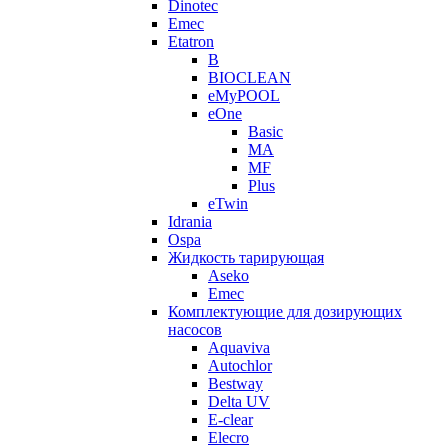
Dinotec
Emec
Etatron
B
BIOCLEAN
eMyPOOL
eOne
Basic
MA
MF
Plus
eTwin
Idrania
Ospa
Жидкость тарирующая
Aseko
Emec
Комплектующие для дозирующих
насосов
Aquaviva
Autochlor
Bestway
Delta UV
E-clear
Elecro