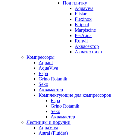
Под плитку
Aquaviva
Fitstar
Flexinox
Kripsol
Marpiscine
PerAqua
Runvil
Аквасектор
Акватехника
Компрессоры
Aquant
AquaViva
Espa
Grino Rotamik
Seko
Аквамастер
Комплектующие для компрессоров
Espa
Grino Rotamik
Seko
Аквамастер
Лестницы и поручни
AquaViva
Astral (Fluidra)