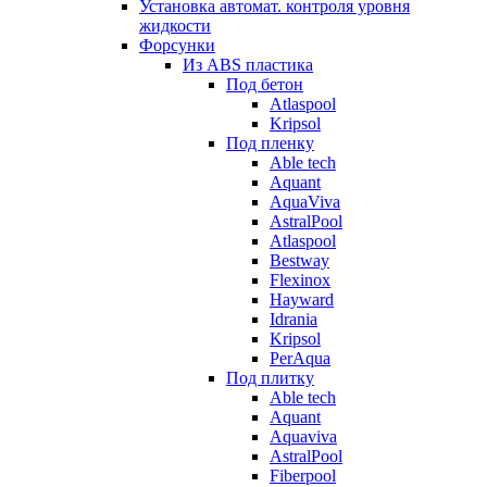
Установка автомат. контроля уровня
жидкости
Форсунки
Из ABS пластика
Под бетон
Atlaspool
Kripsol
Под пленку
Able tech
Aquant
AquaViva
AstralPool
Atlaspool
Bestway
Flexinox
Hayward
Idrania
Kripsol
PerAqua
Под плитку
Able tech
Aquant
Aquaviva
AstralPool
Fiberpool