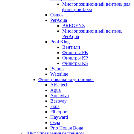
Многопозиционный вентиль для
фильтров Jazzi
Osmos
PerAqua
BREGENZ
Многопозиционный вентиль
PerAqua
Pool King
Вентили
Фильтры FB
Фильтры КP
Фильтры КS
Python
Waterline
Фильтровальная установка
Able tech
Aqua
Aquaviva
Bestway
Espa
Fiberpool
Hayward
Ospa
Prio Новая Вода
Щит управления бассейном