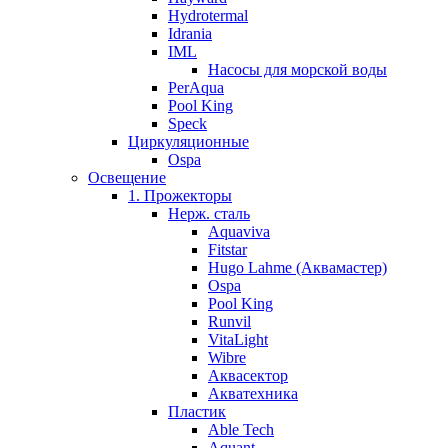
Hydrotermal
Idrania
IML
Насосы для морской воды
PerAqua
Pool King
Speck
Циркуляционные
Ospa
Освещение
1. Прожекторы
Нерж. сталь
Aquaviva
Fitstar
Hugo Lahme (Аквамастер)
Ospa
Pool King
Runvil
VitaLight
Wibre
Аквасектор
Акватехника
Пластик
Able Tech
Aquant