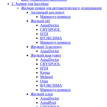
2. Химия для бассейна
Жидкая химия для автоматического дозирования
Активный кислород
Маркопул кемиклс
Жидкий pH
AquaDoctor
CRYSPOOL
HTH
ВДЭКСИМА
Маркопул кемиклс
Жидкий Альгицид
AquaDoctor
Жидкий коагулянт
AquaDoctor
CRYSPOOL
HTH
Kenaz
Melpool
Ospa
ВДЭКСИМА
Маркопул кемиклс
Жидкий хлор
AquaDoctor
AstralPool
CRYSPOOL