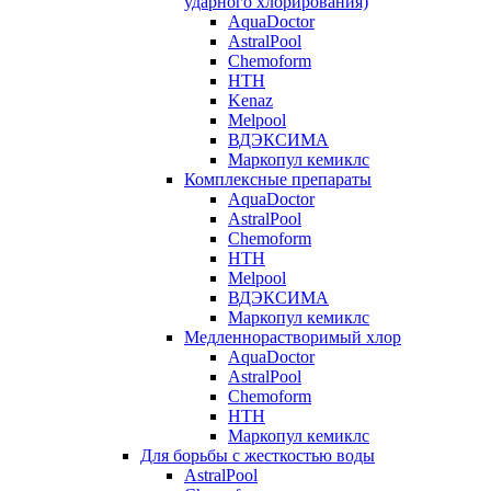
ударного хлорирования)
AquaDoctor
AstralPool
Chemoform
HTH
Kenaz
Melpool
ВДЭКСИМА
Маркопул кемиклс
Комплексные препараты
AquaDoctor
AstralPool
Chemoform
HTH
Melpool
ВДЭКСИМА
Маркопул кемиклс
Медленнорастворимый хлор
AquaDoctor
AstralPool
Chemoform
HTH
Маркопул кемиклс
Для борьбы с жесткостью воды
AstralPool