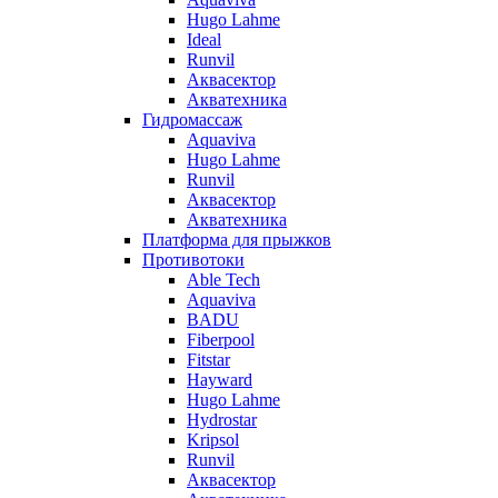
Hugo Lahme
Ideal
Runvil
Аквасектор
Акватехника
Гидромассаж
Aquaviva
Hugo Lahme
Runvil
Аквасектор
Акватехника
Платформа для прыжков
Противотоки
Able Tech
Aquaviva
BADU
Fiberpool
Fitstar
Hayward
Hugo Lahme
Hydrostar
Kripsol
Runvil
Аквасектор