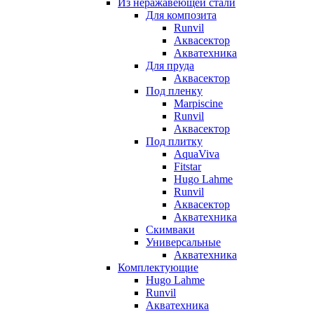
Из неражавеющей стали
Для композита
Runvil
Аквасектор
Акватехника
Для пруда
Аквасектор
Под пленку
Marpiscine
Runvil
Аквасектор
Под плитку
AquaViva
Fitstar
Hugo Lahme
Runvil
Аквасектор
Акватехника
Скимваки
Универсальные
Акватехника
Комплектующие
Hugo Lahme
Runvil
Акватехника