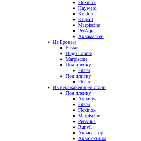
Flexinox
Hayward
Kokido
Kripsol
Marpiscine
PerAqua
Аквамастер
Из Бронзы
Fitstar
Hugo Lahme
Marpiscine
Под пленку
Fitstar
Под плитку
Fitstar
Из неражавеющей стали
Под пленку
Aquaviva
Fitstar
Flexinox
Marpiscine
PerAqua
Runvil
Аквасектор
Акватехника