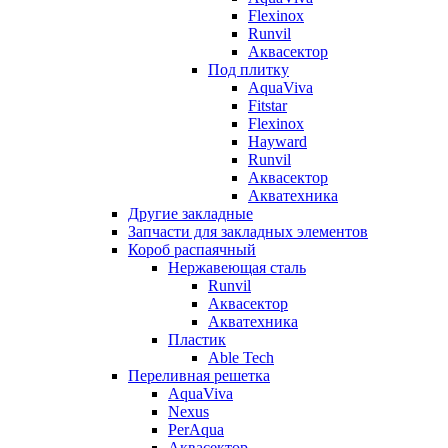
Flexinox
Runvil
Аквасектор
Под плитку
AquaViva
Fitstar
Flexinox
Hayward
Runvil
Аквасектор
Акватехника
Другие закладные
Запчасти для закладных элементов
Короб распаячный
Нержавеющая сталь
Runvil
Аквасектор
Акватехника
Пластик
Able Tech
Переливная решетка
AquaViva
Nexus
PerAqua
Аквасектор