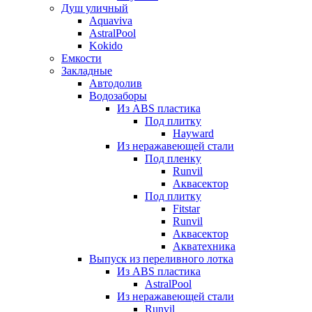
Душ уличный
Aquaviva
AstralPool
Kokido
Емкости
Закладные
Автодолив
Водозаборы
Из ABS пластика
Под плитку
Hayward
Из неражавеющей стали
Под пленку
Runvil
Аквасектор
Под плитку
Fitstar
Runvil
Аквасектор
Акватехника
Выпуск из переливного лотка
Из ABS пластика
AstralPool
Из неражавеющей стали
Runvil