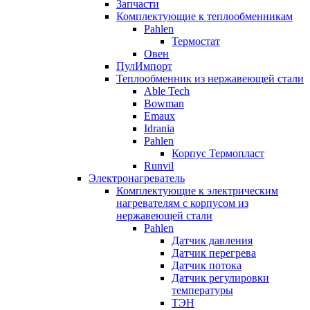
Запчасти
Комплектующие к теплообменникам
Pahlen
Термостат
Овен
ПулИмпорт
Теплообменник из нержавеющей стали
Able Tech
Bowman
Emaux
Idrania
Pahlen
Корпус Термопласт
Runvil
Электронагреватель
Комплектующие к электрическим
нагревателям с корпусом из
нержавеющей стали
Pahlen
Датчик давления
Датчик перегрева
Датчик потока
Датчик регулировки
температуры
ТЭН