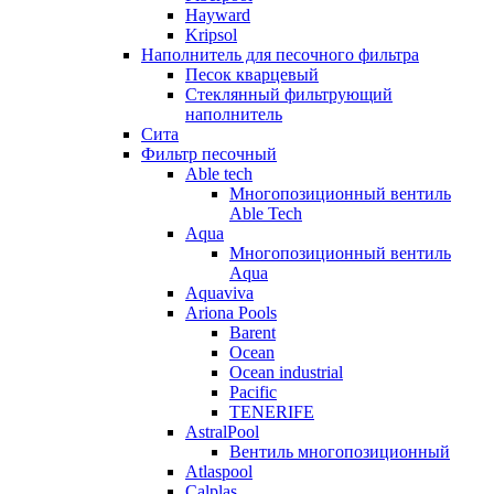
Hayward
Kripsol
Наполнитель для песочного фильтра
Песок кварцевый
Стеклянный фильтрующий
наполнитель
Сита
Фильтр песочный
Able tech
Многопозиционный вентиль
Able Tech
Aqua
Многопозиционный вентиль
Aqua
Aquaviva
Ariona Pools
Barent
Ocean
Ocean industrial
Pacific
TENERIFE
AstralPool
Вентиль многопозиционный
Atlaspool
Calplas