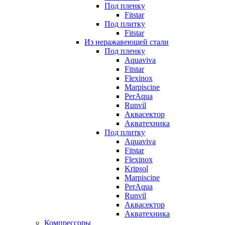
Под пленку
Fitstar
Под плитку
Fitstar
Из неражавеющей стали
Под пленку
Aquaviva
Fitstar
Flexinox
Marpiscine
PerAqua
Runvil
Аквасектор
Акватехника
Под плитку
Aquaviva
Fitstar
Flexinox
Kripsol
Marpiscine
PerAqua
Runvil
Аквасектор
Акватехника
Компрессоры