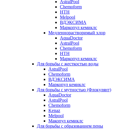
AstralPool
Chemoform
HTH
Melpool
ВДЭКСИМА
Маркопул кемиклс
Медленнорастворимый хлор
AquaDoctor
AstralPool
Chemoform
HTH
Маркопул кемиклс
Для борьбы с жесткостью воды
AstralPool
Chemoform
ВДЭКСИМА
Маркопул кемиклс
Для борьбы с мутностью (Флокулянт)
AquaDoctor
AstralPool
Chemoform
Kenaz
Melpool
Макопул кемиклс
Для борьбы с образованием пены