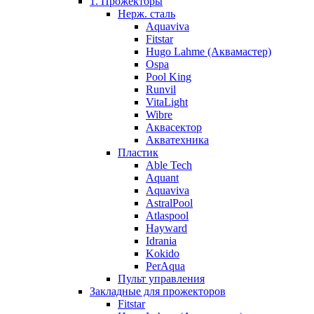
1. Прожекторы
Нерж. сталь
Aquaviva
Fitstar
Hugo Lahme (Аквамастер)
Ospa
Pool King
Runvil
VitaLight
Wibre
Аквасектор
Акватехника
Пластик
Able Tech
Aquant
Aquaviva
AstralPool
Atlaspool
Hayward
Idrania
Kokido
PerAqua
Пульт управления
Закладные для прожекторов
Fitstar