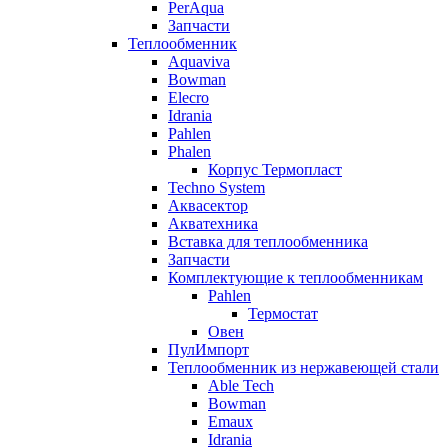
PerAqua
Запчасти
Теплообменник
Aquaviva
Bowman
Elecro
Idrania
Pahlen
Phalen
Корпус Термопласт
Techno System
Аквасектор
Акватехника
Вставка для теплообменника
Запчасти
Комплектующие к теплообменникам
Pahlen
Термостат
Овен
ПулИмпорт
Теплообменник из нержавеющей стали
Able Tech
Bowman
Emaux
Idrania