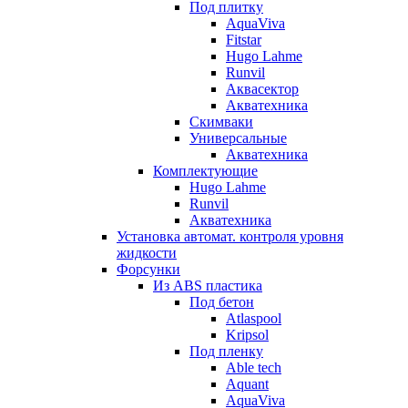
Под плитку
AquaViva
Fitstar
Hugo Lahme
Runvil
Аквасектор
Акватехника
Скимваки
Универсальные
Акватехника
Комплектующие
Hugo Lahme
Runvil
Акватехника
Установка автомат. контроля уровня
жидкости
Форсунки
Из ABS пластика
Под бетон
Atlaspool
Kripsol
Под пленку
Able tech
Aquant
AquaViva