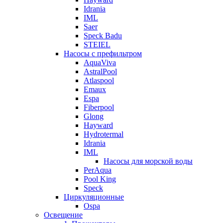
Idrania
IML
Saer
Speck Badu
STEIEL
Насосы с префильтром
AquaViva
AstralPool
Atlaspool
Emaux
Espa
Fiberpool
Glong
Hayward
Hydrotermal
Idrania
IML
Насосы для морской воды
PerAqua
Pool King
Speck
Циркуляционные
Ospa
Освещение