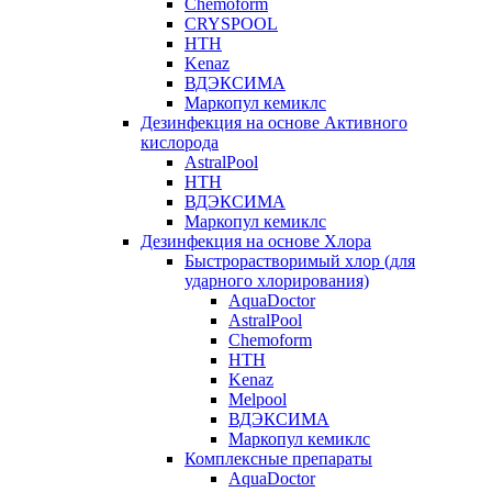
Chemoform
CRYSPOOL
HTH
Kenaz
ВДЭКСИМА
Маркопул кемиклс
Дезинфекция на основе Активного
кислорода
AstralPool
HTH
ВДЭКСИМА
Маркопул кемиклс
Дезинфекция на основе Хлора
Быстрорастворимый хлор (для
ударного хлорирования)
AquaDoctor
AstralPool
Chemoform
HTH
Kenaz
Melpool
ВДЭКСИМА
Маркопул кемиклс
Комплексные препараты
AquaDoctor