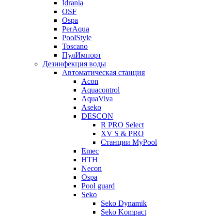
Idrania
OSF
Ospa
PerAqua
PoolStyle
Toscano
ПулИмпорт
Дезинфекция воды
Автоматическая станция
Acon
Aquacontrol
AquaViva
Aseko
DESCON
R PRO Select
XV S & PRO
Станции MyPool
Emec
HTH
Necon
Ospa
Pool guard
Seko
Seko Dynamik
Seko Kompact