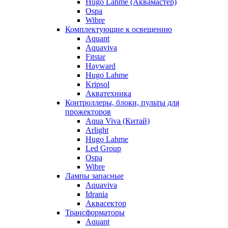
Hugo Lahme (Аквамастер)
Ospa
Wibre
Комплектующие к освещению
Aquant
Aquaviva
Fitstar
Hayward
Hugo Lahme
Kripsol
Акватехника
Контроллеры, блоки, пульты для
прожекторов
Aqua Viva (Китай)
Arlight
Hugo Lahme
Led Group
Ospa
Wibre
Лампы запасные
Aquaviva
Idrania
Аквасектор
Трансформаторы
Aquant