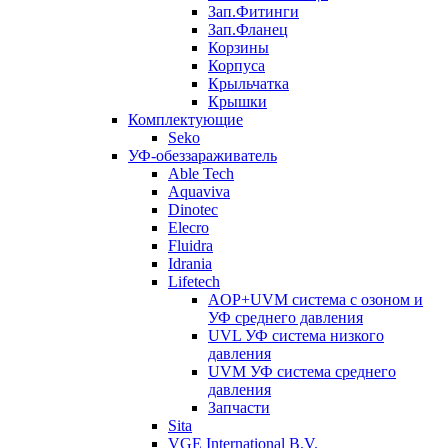
Зап.Фитинги
Зап.Фланец
Корзины
Корпуcа
Крыльчатка
Крышки
Комплектующие
Seko
УФ-обеззараживатель
Able Tech
Aquaviva
Dinotec
Elecro
Fluidra
Idrania
Lifetech
AOP+UVM система с озоном и
УФ среднего давления
UVL УФ система низкого
давления
UVM УФ система среднего
давления
Запчасти
Sita
VGE International B.V.