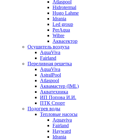
Atlaspool
Hidrotermal
Hugo Lahme
Idrania
Led group
PerAqua
Wibre
Аквасектор
Осушитель воздуха
AquaViva
Fairland
Переливная решетка
AquaViva
AstralPool
Atlaspool
Аквамастер (IML)
Акватехника
ИП Попова И.И.
ПТК Спорт
Подогрев воды
Тепловые насосы
Aquaviva
Fairland
Hayward
Idrania