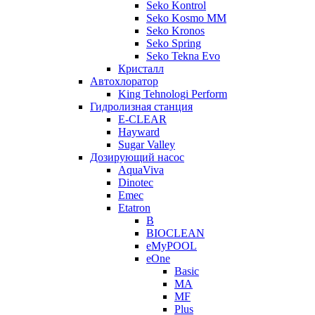
Seko Kontrol
Seko Kosmo MM
Seko Kronos
Seko Spring
Seko Tekna Evo
Кристалл
Автохлоратор
King Tehnologi Perform
Гидролизная станция
E-CLEAR
Hayward
Sugar Valley
Дозирующий насос
AquaViva
Dinotec
Emec
Etatron
B
BIOCLEAN
eMyPOOL
eOne
Basic
MA
MF
Plus