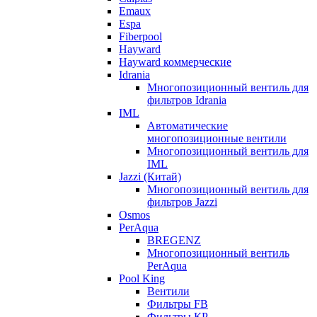
Emaux
Espa
Fiberpool
Hayward
Hayward коммерческие
Idrania
Многопозиционный вентиль для
фильтров Idrania
IML
Автоматические
многопозиционные вентили
Многопозиционный вентиль для
IML
Jazzi (Китай)
Многопозиционный вентиль для
фильтров Jazzi
Osmos
PerAqua
BREGENZ
Многопозиционный вентиль
PerAqua
Pool King
Вентили
Фильтры FB
Фильтры КP