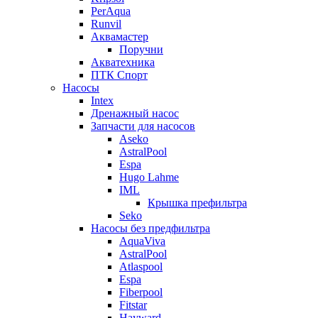
PerAqua
Runvil
Аквамастер
Поручни
Акватехника
ПТК Спорт
Насосы
Intex
Дренажный насос
Запчасти для насосов
Aseko
AstralPool
Espa
Hugo Lahme
IML
Крышка префильтра
Seko
Насосы без предфильтра
AquaViva
AstralPool
Atlaspool
Espa
Fiberpool
Fitstar
Hayward