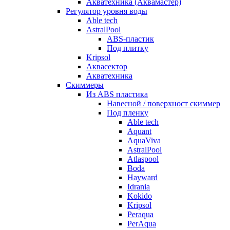
Акватехника (Аквамастер)
Регулятор уровня воды
Able tech
AstralPool
ABS-пластик
Под плитку
Kripsol
Аквасектор
Акватехника
Скиммеры
Из ABS пластика
Навесной / поверхност скиммер
Под пленку
Able tech
Aquant
AquaViva
AstralPool
Atlaspool
Boda
Hayward
Idrania
Kokido
Kripsol
Peraqua
PerAqua