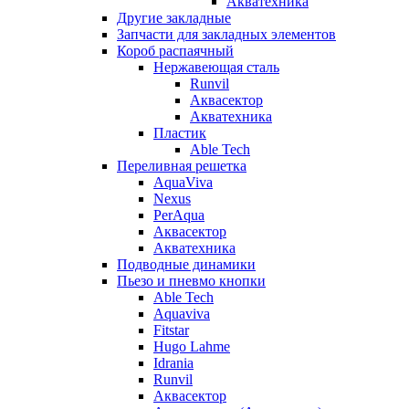
Акватехника
Другие закладные
Запчасти для закладных элементов
Короб распаячный
Нержавеющая сталь
Runvil
Аквасектор
Акватехника
Пластик
Able Tech
Переливная решетка
AquaViva
Nexus
PerAqua
Аквасектор
Акватехника
Подводные динамики
Пьезо и пневмо кнопки
Able Tech
Aquaviva
Fitstar
Hugo Lahme
Idrania
Runvil
Аквасектор