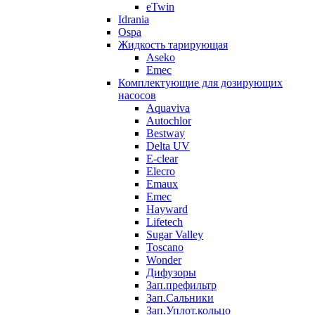
eTwin
Idrania
Ospa
Жидкость тарирующая
Aseko
Emec
Комплектующие для дозирующих
насосов
Aquaviva
Autochlor
Bestway
Delta UV
E-clear
Elecro
Emaux
Emec
Hayward
Lifetech
Sugar Valley
Toscano
Wonder
Дифузоры
Зап.префильтр
Зап.Сальники
Зап.Уплот.кольцо