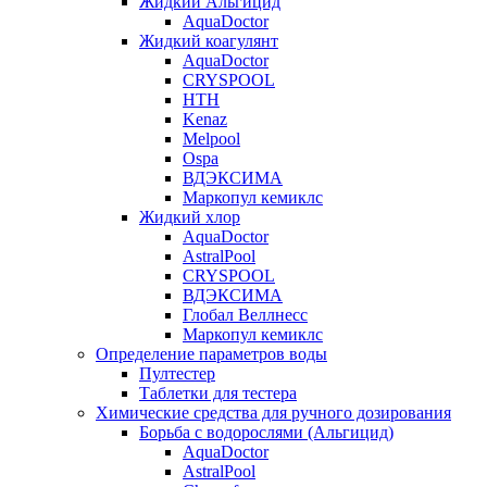
Жидкий Альгицид
AquaDoctor
Жидкий коагулянт
AquaDoctor
CRYSPOOL
HTH
Kenaz
Melpool
Ospa
ВДЭКСИМА
Маркопул кемиклс
Жидкий хлор
AquaDoctor
AstralPool
CRYSPOOL
ВДЭКСИМА
Глобал Веллнесс
Маркопул кемиклс
Определение параметров воды
Пултестер
Таблетки для тестера
Химические средства для ручного дозирования
Борьба с водорослями (Альгицид)
AquaDoctor
AstralPool