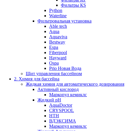
Фильтры КS
Python
Waterline
Фильтровальная установка
Able tech
Aqua
Aquaviva
Bestway
Espa
Fiberpool
Hayward
Ospa
Prio Новая Вода
Щит управления бассейном
2. Химия для бассейна
Жидкая химия для автоматического дозирования
Активный кислород
Маркопул кемиклс
Жидкий pH
AquaDoctor
CRYSPOOL
HTH
ВДЭКСИМА
Маркопул кемиклс