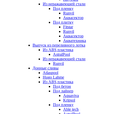
Из неражавеющей стали
Под пленку
Runvil
Аквасектор
Под плитку
Fitstar
Runvil
Аквасектор
Акватехника
Выпуск из переливного лотка
Из ABS пластика
AstralPool
Из неражавеющей стали
Runvil
Донные сливы
Atlaspool
Hugo Lahme
Из ABS пластика
Под бетон
Под лайнер
Aquaviva
Kripsol
Под пленку
Able tech
AstralPool