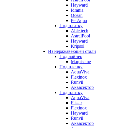
Hayward
Idrania
Ocean
PerAqua
Под плитку
Able tech
AstralPool
Hayward
Kripsol
Из неражавеющей стали
Под лайнер
Marpiscine
Под пленку
AquaViva
Flexinox
Runvil
Аквасектор
Под плитку
AquaViva
Fitstar
Flexinox
Hayward
Runvil
Аквасектор