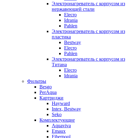
Электронагреватель с корпусом из
нержавеющей стали
Elecro
Idrania
Pahlen
Электронагреватель с корпусом из
пластика
Bestway
Elecro
Pahlen
Электронагреватель с корпусом из
Титана
Elecro
Idrania
Фильтры
Besgo
PerAqua
Картриджи
Hayward
Intex, Bestway
Seko
Комплектующие
Aquaviva
Emaux
Fiberpool