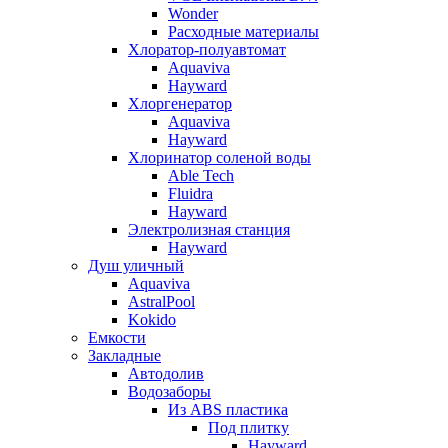
Wonder
Расходные материалы
Хлоратор-полуавтомат
Aquaviva
Hayward
Хлоргенератор
Aquaviva
Hayward
Хлоринатор соленой воды
Able Tech
Fluidra
Hayward
Электролизная станция
Hayward
Душ уличный
Aquaviva
AstralPool
Kokido
Емкости
Закладные
Автодолив
Водозаборы
Из ABS пластика
Под плитку
Hayward