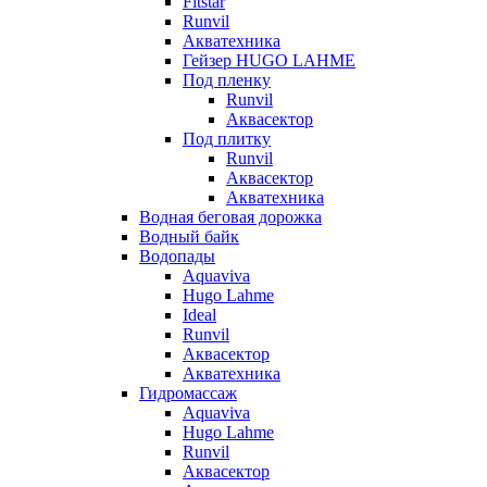
Fitstar
Runvil
Акватехника
Гейзер HUGO LAHME
Под пленку
Runvil
Аквасектор
Под плитку
Runvil
Аквасектор
Акватехника
Водная беговая дорожка
Водный байк
Водопады
Aquaviva
Hugo Lahme
Ideal
Runvil
Аквасектор
Акватехника
Гидромассаж
Aquaviva
Hugo Lahme
Runvil
Аквасектор