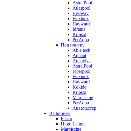
AstralPool
Atlaspool
Bestway
Flexinox
Hayward
Idrania
Kripsol
PerAqua
Под плитку
Able tech
Aquant
Aquaviva
AstralPool
Fiberpool
Flexinox
Hayward
Kokido
Kripsol
Marpiscine
PerAqua
Аквамастер
Из Бронзы
Fitstar
Hugo Lahme
Marpiscine