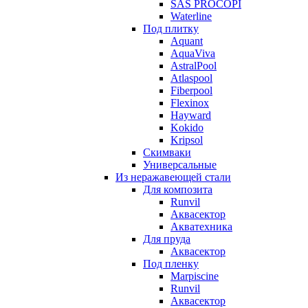
SAS PROCOPI
Waterline
Под плитку
Aquant
AquaViva
AstralPool
Atlaspool
Fiberpool
Flexinox
Hayward
Kokido
Kripsol
Скимваки
Универсальные
Из неражавеющей стали
Для композита
Runvil
Аквасектор
Акватехника
Для пруда
Аквасектор
Под пленку
Marpiscine
Runvil
Аквасектор