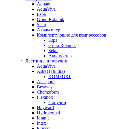
Aquant
AquaViva
Espa
Grino Rotamik
Seko
Аквамастер
Комплектующие для компрессоров
Espa
Grino Rotamik
Seko
Аквамастер
Лестницы и поручни
AquaViva
Astral (Fluidra)
KOMFORT
Atlaspool
Bestway
Chemoform
Flexinox
Поручни
Hayward
Hydrotermal
Idrania
Intex
Kripsol