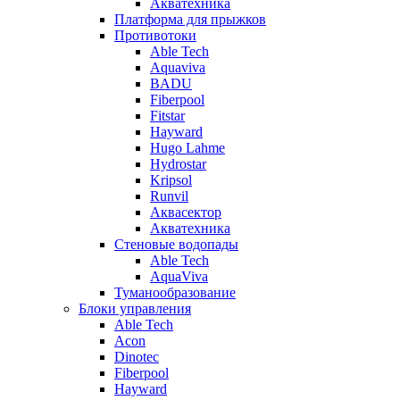
Акватехника
Платформа для прыжков
Противотоки
Able Tech
Aquaviva
BADU
Fiberpool
Fitstar
Hayward
Hugo Lahme
Hydrostar
Kripsol
Runvil
Аквасектор
Акватехника
Стеновые водопады
Able Tech
AquaViva
Туманообразование
Блоки управления
Able Tech
Acon
Dinotec
Fiberpool
Hayward