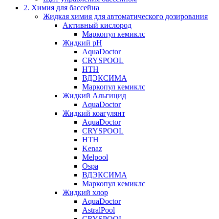
2. Химия для бассейна
Жидкая химия для автоматического дозирования
Активный кислород
Маркопул кемиклс
Жидкий pH
AquaDoctor
CRYSPOOL
HTH
ВДЭКСИМА
Маркопул кемиклс
Жидкий Альгицид
AquaDoctor
Жидкий коагулянт
AquaDoctor
CRYSPOOL
HTH
Kenaz
Melpool
Ospa
ВДЭКСИМА
Маркопул кемиклс
Жидкий хлор
AquaDoctor
AstralPool
CRYSPOOL