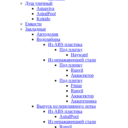
Душ уличный
Aquaviva
AstralPool
Kokido
Емкости
Закладные
Автодолив
Водозаборы
Из ABS пластика
Под плитку
Hayward
Из неражавеющей стали
Под пленку
Runvil
Аквасектор
Под плитку
Fitstar
Runvil
Аквасектор
Акватехника
Выпуск из переливного лотка
Из ABS пластика
AstralPool
Из неражавеющей стали
Runvil