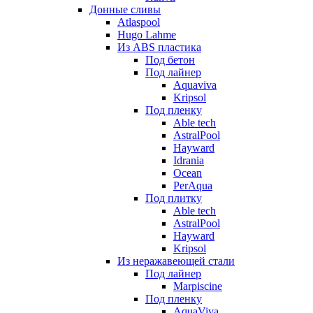
Донные сливы
Atlaspool
Hugo Lahme
Из ABS пластика
Под бетон
Под лайнер
Aquaviva
Kripsol
Под пленку
Able tech
AstralPool
Hayward
Idrania
Ocean
PerAqua
Под плитку
Able tech
AstralPool
Hayward
Kripsol
Из неражавеющей стали
Под лайнер
Marpiscine
Под пленку
AquaViva