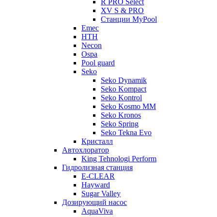
R PRO Select
XV S & PRO
Станции MyPool
Emec
HTH
Necon
Ospa
Pool guard
Seko
Seko Dynamik
Seko Kompact
Seko Kontrol
Seko Kosmo MM
Seko Kronos
Seko Spring
Seko Tekna Evo
Кристалл
Автохлоратор
King Tehnologi Perform
Гидролизная станция
E-CLEAR
Hayward
Sugar Valley
Дозирующий насос
AquaViva