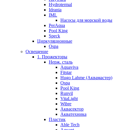
Hydrotermal
Idrania
IML
Насосы для морской воды
PerAqua
Pool King
Speck
Циркуляционные
Ospa
Освещение
1. Прожекторы
Нерж. сталь
Aquaviva
Fitstar
Hugo Lahme (Аквамастер)
Ospa
Pool King
Runvil
VitaLight
Wibre
Аквасектор
Акватехника
Пластик
Able Tech
Aquant