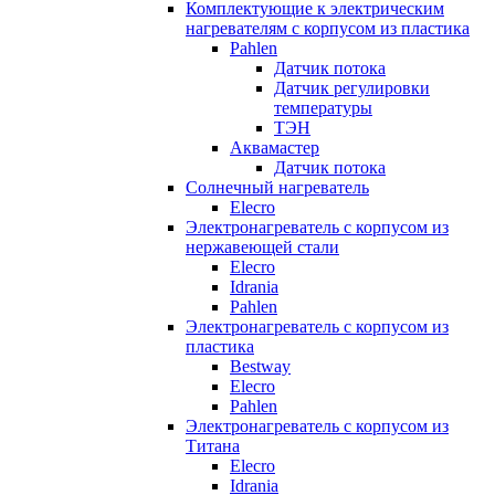
Комплектующие к электрическим
нагревателям с корпусом из пластика
Pahlen
Датчик потока
Датчик регулировки
температуры
ТЭН
Аквамастер
Датчик потока
Солнечный нагреватель
Elecro
Электронагреватель с корпусом из
нержавеющей стали
Elecro
Idrania
Pahlen
Электронагреватель с корпусом из
пластика
Bestway
Elecro
Pahlen
Электронагреватель с корпусом из
Титана
Elecro
Idrania