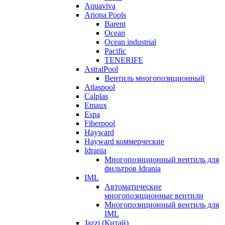
Aquaviva
Ariona Pools
Barent
Ocean
Ocean industrial
Pacific
TENERIFE
AstralPool
Вентиль многопозиционный
Atlaspool
Calplas
Emaux
Espa
Fiberpool
Hayward
Hayward коммерческие
Idrania
Многопозиционный вентиль для
фильтров Idrania
IML
Автоматические
многопозиционные вентили
Многопозиционный вентиль для
IML
Jazzi (Китай)