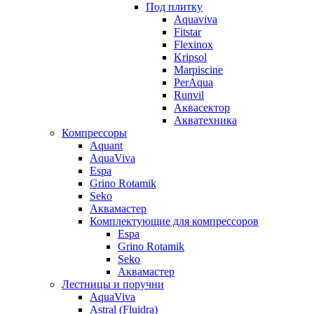
Под плитку
Aquaviva
Fitstar
Flexinox
Kripsol
Marpiscine
PerAqua
Runvil
Аквасектор
Акватехника
Компрессоры
Aquant
AquaViva
Espa
Grino Rotamik
Seko
Аквамастер
Комплектующие для компрессоров
Espa
Grino Rotamik
Seko
Аквамастер
Лестницы и поручни
AquaViva
Astral (Fluidra)