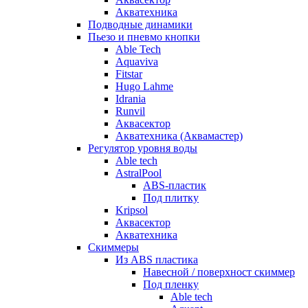
Акватехника
Подводные динамики
Пьезо и пневмо кнопки
Able Tech
Aquaviva
Fitstar
Hugo Lahme
Idrania
Runvil
Аквасектор
Акватехника (Аквамастер)
Регулятор уровня воды
Able tech
AstralPool
ABS-пластик
Под плитку
Kripsol
Аквасектор
Акватехника
Скиммеры
Из ABS пластика
Навесной / поверхност скиммер
Под пленку
Able tech