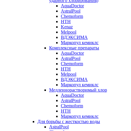
ударного хлорирования)
AquaDoctor
AstralPool
Chemoform
HTH
Kenaz
Melpool
ВДЭКСИМА
Маркопул кемиклс
Комплексные препараты
AquaDoctor
AstralPool
Chemoform
HTH
Melpool
ВДЭКСИМА
Маркопул кемиклс
Медленнорастворимый хлор
AquaDoctor
AstralPool
Chemoform
HTH
Маркопул кемиклс
Для борьбы с жесткостью воды
AstralPool