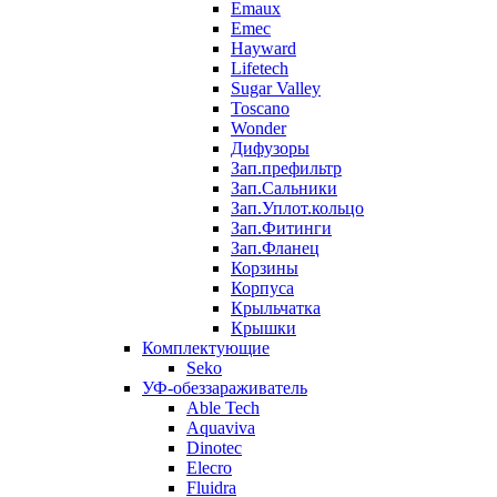
Emaux
Emec
Hayward
Lifetech
Sugar Valley
Toscano
Wonder
Дифузоры
Зап.префильтр
Зап.Сальники
Зап.Уплот.кольцо
Зап.Фитинги
Зап.Фланец
Корзины
Корпуcа
Крыльчатка
Крышки
Комплектующие
Seko
УФ-обеззараживатель
Able Tech
Aquaviva
Dinotec
Elecro
Fluidra