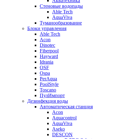
Акватехника
Стеновые водопады
Able Tech
AquaViva
Туманообразование
Блоки управления
Able Tech
Acon
Dinotec
Fiberpool
Hayward
Idrania
OSF
Ospa
PerAqua
PoolStyle
Toscano
ПулИмпорт
Дезинфекция воды
Автоматическая станция
Acon
Aquacontrol
AquaViva
Aseko
DESCON