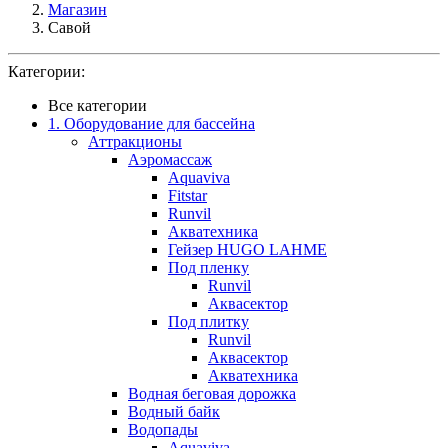
Магазин
Савой
Категории:
Все категории
1. Оборудование для бассейна
Аттракционы
Аэромассаж
Aquaviva
Fitstar
Runvil
Акватехника
Гейзер HUGO LAHME
Под пленку
Runvil
Аквасектор
Под плитку
Runvil
Аквасектор
Акватехника
Водная беговая дорожка
Водный байк
Водопады
Aquaviva