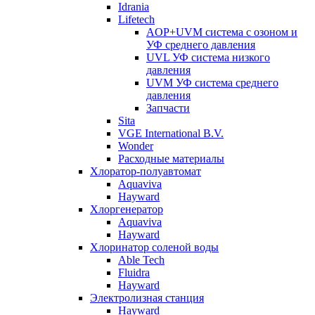
Idrania
Lifetech
AOP+UVM система с озоном и
УФ среднего давления
UVL УФ система низкого
давления
UVM УФ система среднего
давления
Запчасти
Sita
VGE International B.V.
Wonder
Расходные материалы
Хлоратор-полуавтомат
Aquaviva
Hayward
Хлоргенератор
Aquaviva
Hayward
Хлоринатор соленой воды
Able Tech
Fluidra
Hayward
Электролизная станция
Hayward