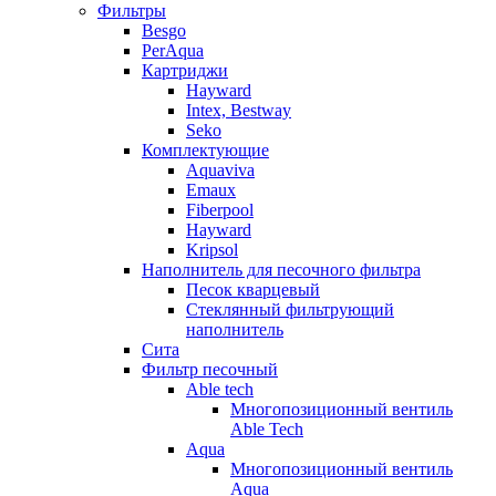
Фильтры
Besgo
PerAqua
Картриджи
Hayward
Intex, Bestway
Seko
Комплектующие
Aquaviva
Emaux
Fiberpool
Hayward
Kripsol
Наполнитель для песочного фильтра
Песок кварцевый
Стеклянный фильтрующий
наполнитель
Сита
Фильтр песочный
Able tech
Многопозиционный вентиль
Able Tech
Aqua
Многопозиционный вентиль
Aqua