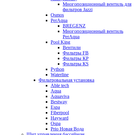
Многопозиционный вентиль для
фильтров Jazzi
Osmos
PerAqua
BREGENZ
Многопозиционный вентиль
PerAqua
Pool King
Вентили
Фильтры FB
Фильтры КP
Фильтры КS
Python
Waterline
Фильтровальная установка
Able tech
Aqua
Aquaviva
Bestway
Espa
Fiberpool
Hayward
Ospa
Prio Новая Вода
Щит управления бассейном