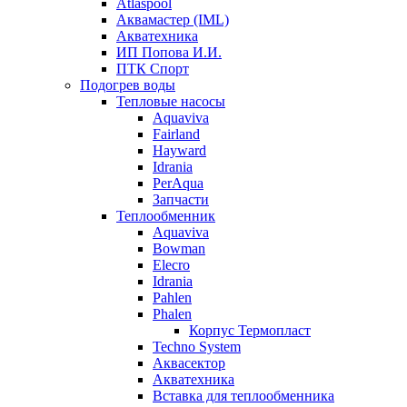
Atlaspool
Аквамастер (IML)
Акватехника
ИП Попова И.И.
ПТК Спорт
Подогрев воды
Тепловые насосы
Aquaviva
Fairland
Hayward
Idrania
PerAqua
Запчасти
Теплообменник
Aquaviva
Bowman
Elecro
Idrania
Pahlen
Phalen
Корпус Термопласт
Techno System
Аквасектор
Акватехника
Вставка для теплообменника