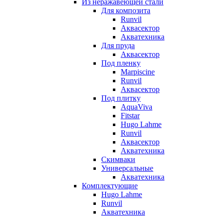
Из неражавеющей стали
Для композита
Runvil
Аквасектор
Акватехника
Для пруда
Аквасектор
Под пленку
Marpiscine
Runvil
Аквасектор
Под плитку
AquaViva
Fitstar
Hugo Lahme
Runvil
Аквасектор
Акватехника
Скимваки
Универсальные
Акватехника
Комплектующие
Hugo Lahme
Runvil
Акватехника