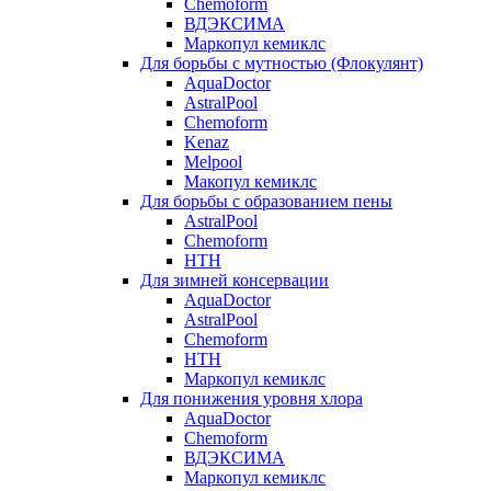
Chemoform
ВДЭКСИМА
Маркопул кемиклс
Для борьбы с мутностью (Флокулянт)
AquaDoctor
AstralPool
Chemoform
Kenaz
Melpool
Макопул кемиклс
Для борьбы с образованием пены
AstralPool
Chemoform
HTH
Для зимней консервации
AquaDoctor
AstralPool
Chemoform
HTH
Маркопул кемиклс
Для понижения уровня хлора
AquaDoctor
Chemoform
ВДЭКСИМА
Маркопул кемиклс