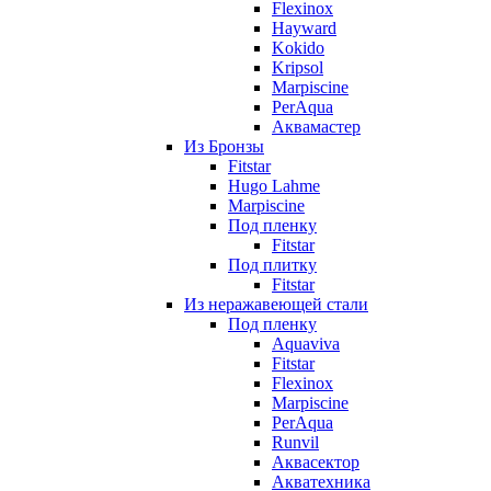
Flexinox
Hayward
Kokido
Kripsol
Marpiscine
PerAqua
Аквамастер
Из Бронзы
Fitstar
Hugo Lahme
Marpiscine
Под пленку
Fitstar
Под плитку
Fitstar
Из неражавеющей стали
Под пленку
Aquaviva
Fitstar
Flexinox
Marpiscine
PerAqua
Runvil
Аквасектор
Акватехника