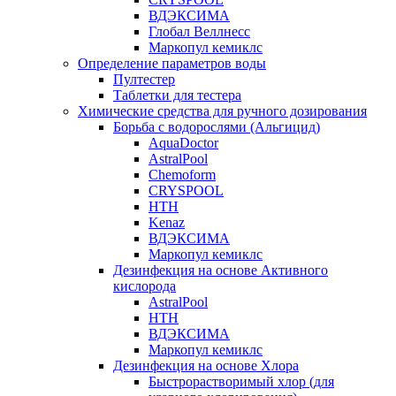
ВДЭКСИМА
Глобал Веллнесс
Маркопул кемиклс
Определение параметров воды
Пултестер
Таблетки для тестера
Химические средства для ручного дозирования
Борьба с водорослями (Альгицид)
AquaDoctor
AstralPool
Chemoform
CRYSPOOL
HTH
Kenaz
ВДЭКСИМА
Маркопул кемиклс
Дезинфекция на основе Активного
кислорода
AstralPool
HTH
ВДЭКСИМА
Маркопул кемиклс
Дезинфекция на основе Хлора
Быстрорастворимый хлор (для