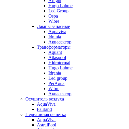
Arlight
Hugo Lahme
Led Group
Ospa
Wibre
Лампы запасные
Aquaviva
Idrania
Аквасектор
Трансформаторы
Aquant
Atlaspool
Hidrotermal
Hugo Lahme
Idrania
Led group
PerAqua
Wibre
Аквасектор
Осушитель воздуха
AquaViva
Fairland
Переливная решетка
AquaViva
AstralPool