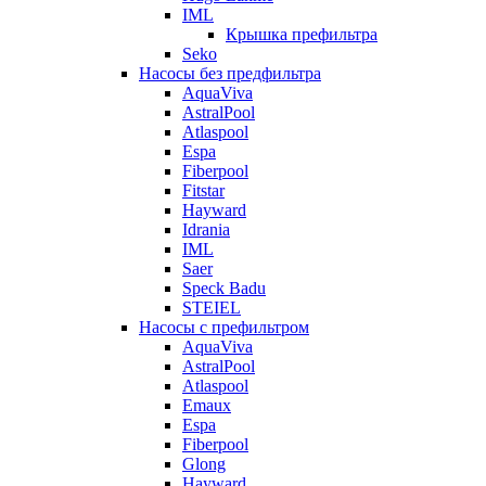
IML
Крышка префильтра
Seko
Насосы без предфильтра
AquaViva
AstralPool
Atlaspool
Espa
Fiberpool
Fitstar
Hayward
Idrania
IML
Saer
Speck Badu
STEIEL
Насосы с префильтром
AquaViva
AstralPool
Atlaspool
Emaux
Espa
Fiberpool
Glong
Hayward