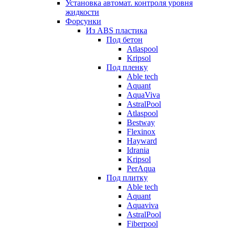
Установка автомат. контроля уровня
жидкости
Форсунки
Из ABS пластика
Под бетон
Atlaspool
Kripsol
Под пленку
Able tech
Aquant
AquaViva
AstralPool
Atlaspool
Bestway
Flexinox
Hayward
Idrania
Kripsol
PerAqua
Под плитку
Able tech
Aquant
Aquaviva
AstralPool
Fiberpool