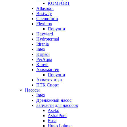
KOMFORT
Atlaspool
Bestway
Chemoform
Flexinox
Поручни
Hayward
Hydrotermal
Idrania
Intex
Kripsol
PerAqua
Runvil
Аквамастер
Поручни
Акватехника
ПТК Спорт
Насосы
Intex
Дренажный насос
Запчасти для насосов
Aseko
AstralPool
Espa
Hugo Lahme