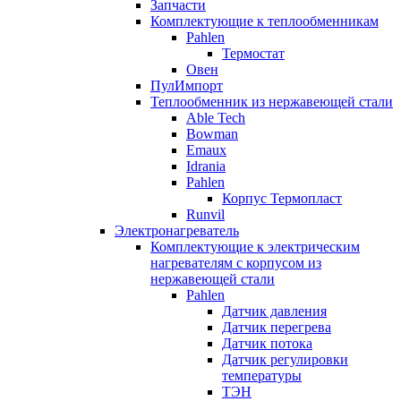
Запчасти
Комплектующие к теплообменникам
Pahlen
Термостат
Овен
ПулИмпорт
Теплообменник из нержавеющей стали
Able Tech
Bowman
Emaux
Idrania
Pahlen
Корпус Термопласт
Runvil
Электронагреватель
Комплектующие к электрическим
нагревателям с корпусом из
нержавеющей стали
Pahlen
Датчик давления
Датчик перегрева
Датчик потока
Датчик регулировки
температуры
ТЭН