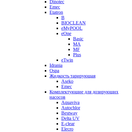
Dinotec
Emec
Etatron
B
BIOCLEAN
eMyPOOL
eOne
Basic
MA
MF
Plus
eTwin
Idrania
Ospa
Жидкость тарирующая
Aseko
Emec
Комплектующие для дозирующих
насосов
Aquaviva
Autochlor
Bestway
Delta UV
E-clear
Elecro