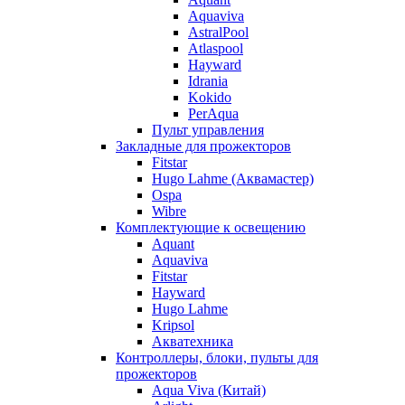
Aquaviva
AstralPool
Atlaspool
Hayward
Idrania
Kokido
PerAqua
Пульт управления
Закладные для прожекторов
Fitstar
Hugo Lahme (Аквамастер)
Ospa
Wibre
Комплектующие к освещению
Aquant
Aquaviva
Fitstar
Hayward
Hugo Lahme
Kripsol
Акватехника
Контроллеры, блоки, пульты для
прожекторов
Aqua Viva (Китай)