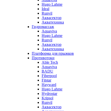
Hugo Lahme
Ideal
Runvil
Аквасектор
Акватехника
Гидромассаж
Aquaviva
Hugo Lahme
Runvil
Аквасектор
Акватехника
Платформа для прыжков
Противотоки
Able Tech
Aquaviva
BADU
Fiberpool
Fitstar
Hayward
Hugo Lahme
Hydrostar
Kripsol
Runvil
Аквасектор