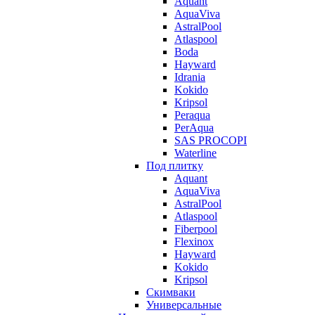
Aquant
AquaViva
AstralPool
Atlaspool
Boda
Hayward
Idrania
Kokido
Kripsol
Peraqua
PerAqua
SAS PROCOPI
Waterline
Под плитку
Aquant
AquaViva
AstralPool
Atlaspool
Fiberpool
Flexinox
Hayward
Kokido
Kripsol
Скимваки
Универсальные