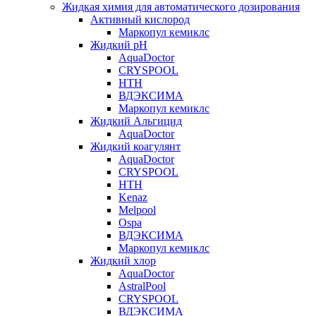
Жидкая химия для автоматического дозирования
Активный кислород
Маркопул кемиклс
Жидкий pH
AquaDoctor
CRYSPOOL
HTH
ВДЭКСИМА
Маркопул кемиклс
Жидкий Альгицид
AquaDoctor
Жидкий коагулянт
AquaDoctor
CRYSPOOL
HTH
Kenaz
Melpool
Ospa
ВДЭКСИМА
Маркопул кемиклс
Жидкий хлор
AquaDoctor
AstralPool
CRYSPOOL
ВДЭКСИМА