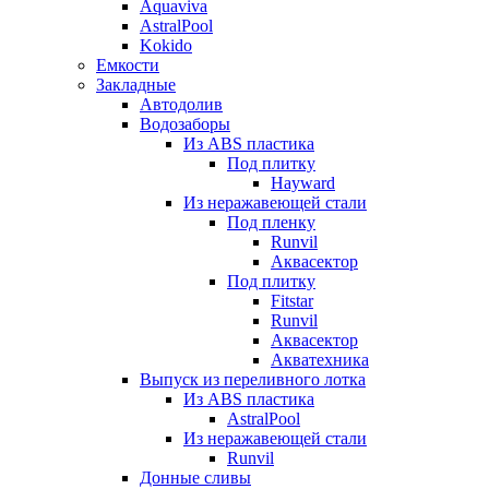
Aquaviva
AstralPool
Kokido
Емкости
Закладные
Автодолив
Водозаборы
Из ABS пластика
Под плитку
Hayward
Из неражавеющей стали
Под пленку
Runvil
Аквасектор
Под плитку
Fitstar
Runvil
Аквасектор
Акватехника
Выпуск из переливного лотка
Из ABS пластика
AstralPool
Из неражавеющей стали
Runvil
Донные сливы