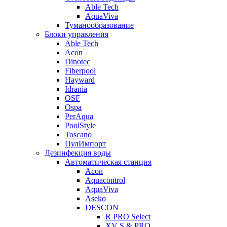
Able Tech
AquaViva
Туманообразование
Блоки управления
Able Tech
Acon
Dinotec
Fiberpool
Hayward
Idrania
OSF
Ospa
PerAqua
PoolStyle
Toscano
ПулИмпорт
Дезинфекция воды
Автоматическая станция
Acon
Aquacontrol
AquaViva
Aseko
DESCON
R PRO Select
XV S & PRO