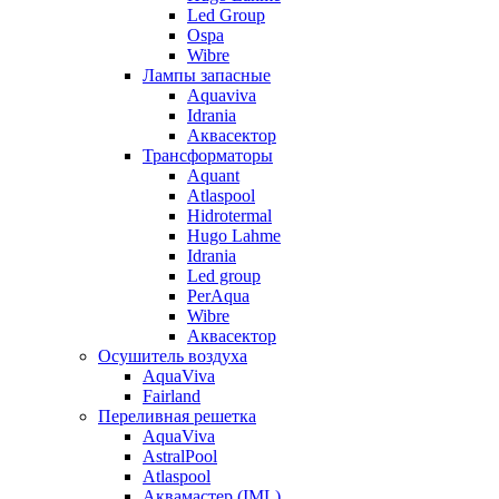
Led Group
Ospa
Wibre
Лампы запасные
Aquaviva
Idrania
Аквасектор
Трансформаторы
Aquant
Atlaspool
Hidrotermal
Hugo Lahme
Idrania
Led group
PerAqua
Wibre
Аквасектор
Осушитель воздуха
AquaViva
Fairland
Переливная решетка
AquaViva
AstralPool
Atlaspool
Аквамастер (IML)