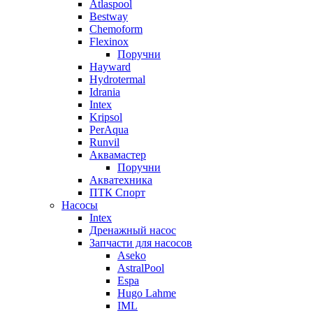
Atlaspool
Bestway
Chemoform
Flexinox
Поручни
Hayward
Hydrotermal
Idrania
Intex
Kripsol
PerAqua
Runvil
Аквамастер
Поручни
Акватехника
ПТК Спорт
Насосы
Intex
Дренажный насос
Запчасти для насосов
Aseko
AstralPool
Espa
Hugo Lahme
IML