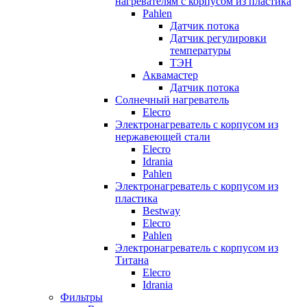
нагревателям с корпусом из пластика
Pahlen
Датчик потока
Датчик регулировки
температуры
ТЭН
Аквамастер
Датчик потока
Солнечный нагреватель
Elecro
Электронагреватель с корпусом из
нержавеющей стали
Elecro
Idrania
Pahlen
Электронагреватель с корпусом из
пластика
Bestway
Elecro
Pahlen
Электронагреватель с корпусом из
Титана
Elecro
Idrania
Фильтры