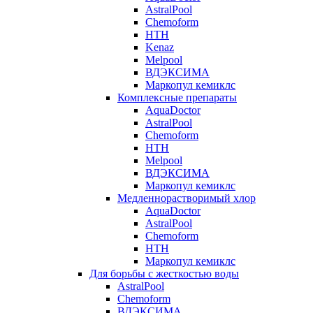
AstralPool
Chemoform
HTH
Kenaz
Melpool
ВДЭКСИМА
Маркопул кемиклс
Комплексные препараты
AquaDoctor
AstralPool
Chemoform
HTH
Melpool
ВДЭКСИМА
Маркопул кемиклс
Медленнорастворимый хлор
AquaDoctor
AstralPool
Chemoform
HTH
Маркопул кемиклс
Для борьбы с жесткостью воды
AstralPool
Chemoform
ВДЭКСИМА