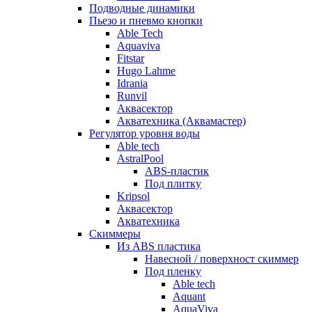
Подводные динамики
Пьезо и пневмо кнопки
Able Tech
Aquaviva
Fitstar
Hugo Lahme
Idrania
Runvil
Аквасектор
Акватехника (Аквамастер)
Регулятор уровня воды
Able tech
AstralPool
ABS-пластик
Под плитку
Kripsol
Аквасектор
Акватехника
Скиммеры
Из ABS пластика
Навесной / поверхност скиммер
Под пленку
Able tech
Aquant
AquaViva