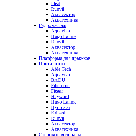
Ideal
Runvil
Аквасектор
Акватехника
Гидромассаж
Aquaviva
Hugo Lahme
Runvil
Аквасектор
Акватехника
Платформа для прыжков
Противотоки
Able Tech
Aquaviva
BADU
Fiberpool
Fitstar
Hayward
Hugo Lahme
Hydrostar
Kripsol
Runvil
Аквасектор
Акватехника
Стеновые водопады