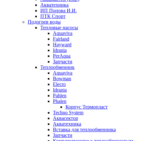
Акватехника
ИП Попова И.И.
ПТК Спорт
Подогрев воды
Тепловые насосы
Aquaviva
Fairland
Hayward
Idrania
PerAqua
Запчасти
Теплообменник
Aquaviva
Bowman
Elecro
Idrania
Pahlen
Phalen
Корпус Термопласт
Techno System
Аквасектор
Акватехника
Вставка для теплообменника
Запчасти
Комплектующие к теплообменникам