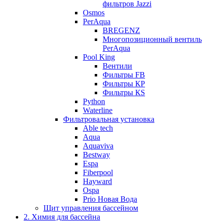
фильтров Jazzi
Osmos
PerAqua
BREGENZ
Многопозиционный вентиль
PerAqua
Pool King
Вентили
Фильтры FB
Фильтры КP
Фильтры КS
Python
Waterline
Фильтровальная установка
Able tech
Aqua
Aquaviva
Bestway
Espa
Fiberpool
Hayward
Ospa
Prio Новая Вода
Щит управления бассейном
2. Химия для бассейна