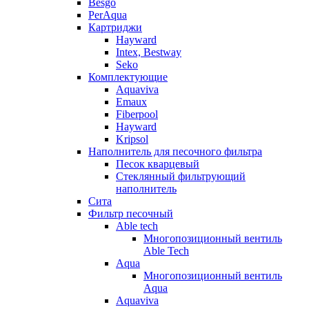
Besgo
PerAqua
Картриджи
Hayward
Intex, Bestway
Seko
Комплектующие
Aquaviva
Emaux
Fiberpool
Hayward
Kripsol
Наполнитель для песочного фильтра
Песок кварцевый
Стеклянный фильтрующий
наполнитель
Сита
Фильтр песочный
Able tech
Многопозиционный вентиль
Able Tech
Aqua
Многопозиционный вентиль
Aqua
Aquaviva