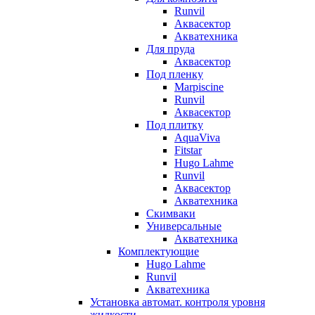
Runvil
Аквасектор
Акватехника
Для пруда
Аквасектор
Под пленку
Marpiscine
Runvil
Аквасектор
Под плитку
AquaViva
Fitstar
Hugo Lahme
Runvil
Аквасектор
Акватехника
Скимваки
Универсальные
Акватехника
Комплектующие
Hugo Lahme
Runvil
Акватехника
Установка автомат. контроля уровня
жидкости