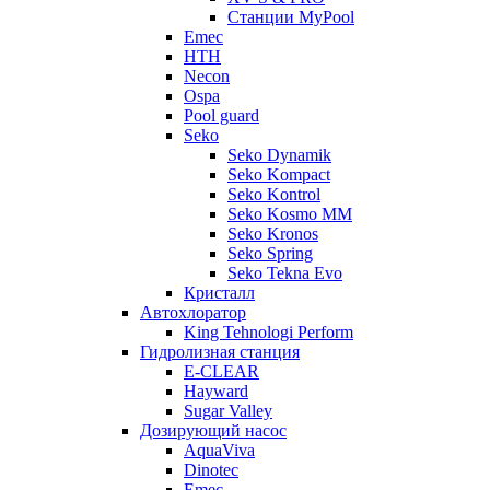
Станции MyPool
Emec
HTH
Necon
Ospa
Pool guard
Seko
Seko Dynamik
Seko Kompact
Seko Kontrol
Seko Kosmo MM
Seko Kronos
Seko Spring
Seko Tekna Evo
Кристалл
Автохлоратор
King Tehnologi Perform
Гидролизная станция
E-CLEAR
Hayward
Sugar Valley
Дозирующий насос
AquaViva
Dinotec
Emec