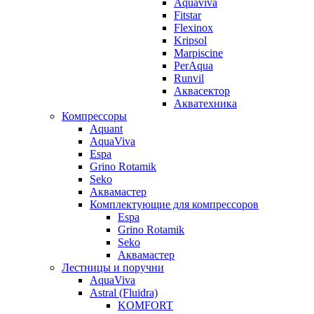
Aquaviva
Fitstar
Flexinox
Kripsol
Marpiscine
PerAqua
Runvil
Аквасектор
Акватехника
Компрессоры
Aquant
AquaViva
Espa
Grino Rotamik
Seko
Аквамастер
Комплектующие для компрессоров
Espa
Grino Rotamik
Seko
Аквамастер
Лестницы и поручни
AquaViva
Astral (Fluidra)
KOMFORT