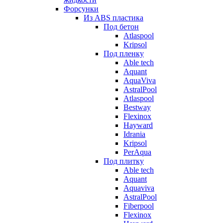
Форсунки
Из ABS пластика
Под бетон
Atlaspool
Kripsol
Под пленку
Able tech
Aquant
AquaViva
AstralPool
Atlaspool
Bestway
Flexinox
Hayward
Idrania
Kripsol
PerAqua
Под плитку
Able tech
Aquant
Aquaviva
AstralPool
Fiberpool
Flexinox