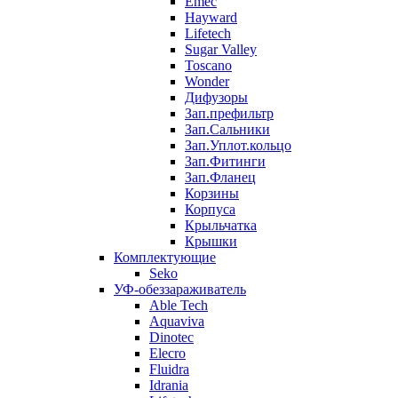
Emec
Hayward
Lifetech
Sugar Valley
Toscano
Wonder
Дифузоры
Зап.префильтр
Зап.Сальники
Зап.Уплот.кольцо
Зап.Фитинги
Зап.Фланец
Корзины
Корпуcа
Крыльчатка
Крышки
Комплектующие
Seko
УФ-обеззараживатель
Able Tech
Aquaviva
Dinotec
Elecro
Fluidra
Idrania