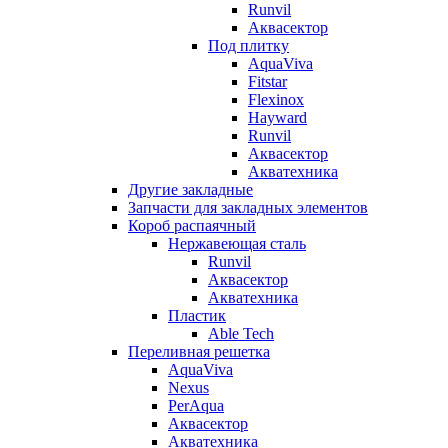
Runvil
Аквасектор
Под плитку
AquaViva
Fitstar
Flexinox
Hayward
Runvil
Аквасектор
Акватехника
Другие закладные
Запчасти для закладных элементов
Короб распаячный
Нержавеющая сталь
Runvil
Аквасектор
Акватехника
Пластик
Able Tech
Переливная решетка
AquaViva
Nexus
PerAqua
Аквасектор
Акватехника