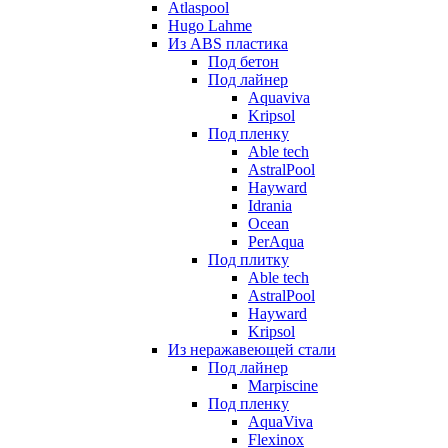
Atlaspool
Hugo Lahme
Из ABS пластика
Под бетон
Под лайнер
Aquaviva
Kripsol
Под пленку
Able tech
AstralPool
Hayward
Idrania
Ocean
PerAqua
Под плитку
Able tech
AstralPool
Hayward
Kripsol
Из неражавеющей стали
Под лайнер
Marpiscine
Под пленку
AquaViva
Flexinox