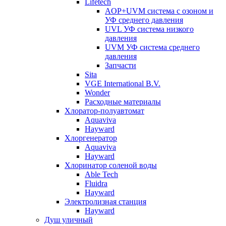
Lifetech
AOP+UVM система с озоном и
УФ среднего давления
UVL УФ система низкого
давления
UVM УФ система среднего
давления
Запчасти
Sita
VGE International B.V.
Wonder
Расходные материалы
Хлоратор-полуавтомат
Aquaviva
Hayward
Хлоргенератор
Aquaviva
Hayward
Хлоринатор соленой воды
Able Tech
Fluidra
Hayward
Электролизная станция
Hayward
Душ уличный