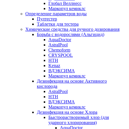
Глобал Веллнесс
Маркопул кемиклс
Определение параметров воды
Пултестер
Таблетки для тестера
Химические средства для ручного дозирования
Борьба с водорослями (Альгицид)
AquaDoctor
AstralPool
Chemoform
CRYSPOOL
HTH
Kenaz
ВДЭКСИМА
Маркопул кемиклс
Дезинфекция на основе Активного
кислорода
AstralPool
HTH
ВДЭКСИМА
Маркопул кемиклс
Дезинфекция на основе Хлора
Быстрорастворимый хлор (для
ударного хлорирования)
AquaDoctor