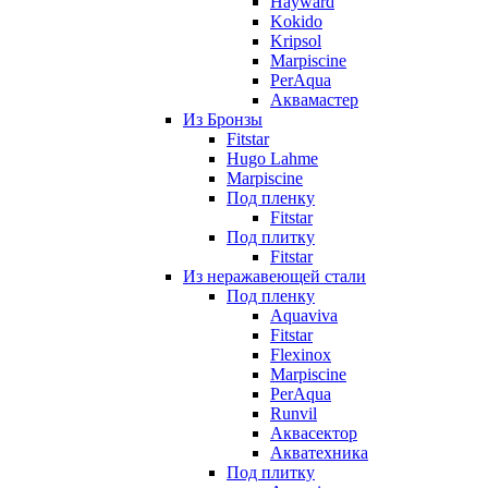
Hayward
Kokido
Kripsol
Marpiscine
PerAqua
Аквамастер
Из Бронзы
Fitstar
Hugo Lahme
Marpiscine
Под пленку
Fitstar
Под плитку
Fitstar
Из неражавеющей стали
Под пленку
Aquaviva
Fitstar
Flexinox
Marpiscine
PerAqua
Runvil
Аквасектор
Акватехника
Под плитку