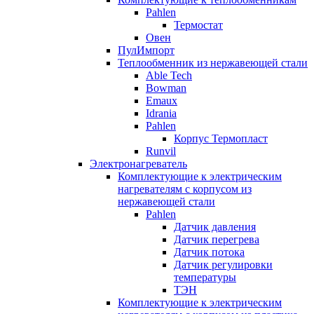
Pahlen
Термостат
Овен
ПулИмпорт
Теплообменник из нержавеющей стали
Able Tech
Bowman
Emaux
Idrania
Pahlen
Корпус Термопласт
Runvil
Электронагреватель
Комплектующие к электрическим
нагревателям с корпусом из
нержавеющей стали
Pahlen
Датчик давления
Датчик перегрева
Датчик потока
Датчик регулировки
температуры
ТЭН
Комплектующие к электрическим