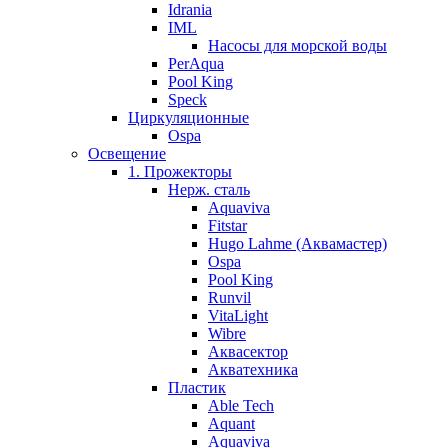
Idrania
IML
Насосы для морской воды
PerAqua
Pool King
Speck
Циркуляционные
Ospa
Освещение
1. Прожекторы
Нерж. сталь
Aquaviva
Fitstar
Hugo Lahme (Аквамастер)
Ospa
Pool King
Runvil
VitaLight
Wibre
Аквасектор
Акватехника
Пластик
Able Tech
Aquant
Aquaviva