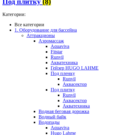
Под плитку
(8)
Категории:
Все категории
1. Оборудование для бассейна
Аттракционы
Аэромассаж
Aquaviva
Fitstar
Runvil
Акватехника
Гейзер HUGO LAHME
Под пленку
Runvil
Аквасектор
Под плитку
Runvil
Аквасектор
Акватехника
Водная беговая дорожка
Водный байк
Водопады
Aquaviva
Hugo Lahme