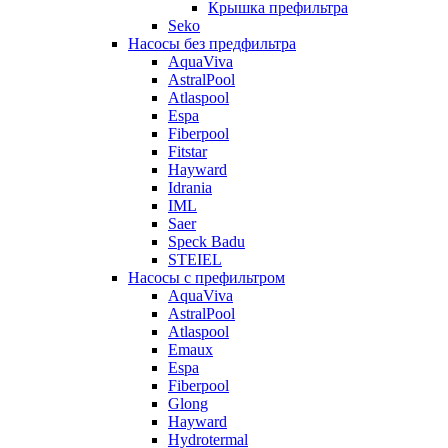
Крышка префильтра
Seko
Насосы без предфильтра
AquaViva
AstralPool
Atlaspool
Espa
Fiberpool
Fitstar
Hayward
Idrania
IML
Saer
Speck Badu
STEIEL
Насосы с префильтром
AquaViva
AstralPool
Atlaspool
Emaux
Espa
Fiberpool
Glong
Hayward
Hydrotermal