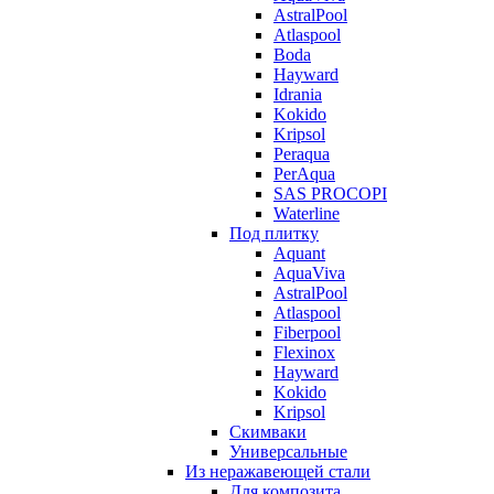
AstralPool
Atlaspool
Boda
Hayward
Idrania
Kokido
Kripsol
Peraqua
PerAqua
SAS PROCOPI
Waterline
Под плитку
Aquant
AquaViva
AstralPool
Atlaspool
Fiberpool
Flexinox
Hayward
Kokido
Kripsol
Скимваки
Универсальные
Из неражавеющей стали
Для композита