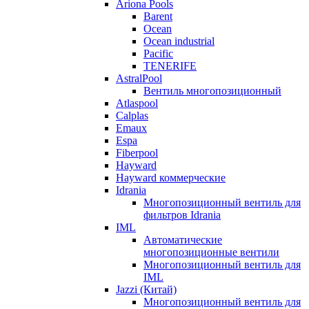
Ariona Pools
Barent
Ocean
Ocean industrial
Pacific
TENERIFE
AstralPool
Вентиль многопозиционный
Atlaspool
Calplas
Emaux
Espa
Fiberpool
Hayward
Hayward коммерческие
Idrania
Многопозиционный вентиль для
фильтров Idrania
IML
Автоматические
многопозиционные вентили
Многопозиционный вентиль для
IML
Jazzi (Китай)
Многопозиционный вентиль для