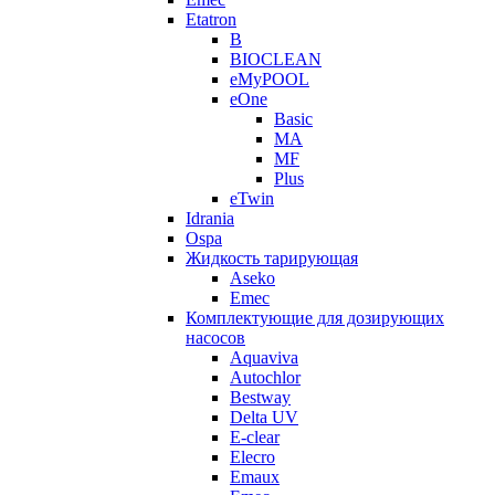
Etatron
B
BIOCLEAN
eMyPOOL
eOne
Basic
MA
MF
Plus
eTwin
Idrania
Ospa
Жидкость тарирующая
Aseko
Emec
Комплектующие для дозирующих
насосов
Aquaviva
Autochlor
Bestway
Delta UV
E-clear
Elecro
Emaux