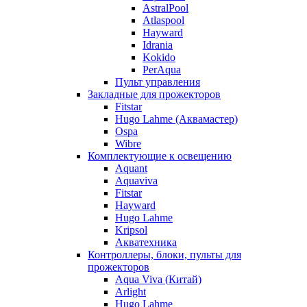
AstralPool
Atlaspool
Hayward
Idrania
Kokido
PerAqua
Пульт управления
Закладные для прожекторов
Fitstar
Hugo Lahme (Аквамастер)
Ospa
Wibre
Комплектующие к освещению
Aquant
Aquaviva
Fitstar
Hayward
Hugo Lahme
Kripsol
Акватехника
Контроллеры, блоки, пульты для
прожекторов
Aqua Viva (Китай)
Arlight
Hugo Lahme