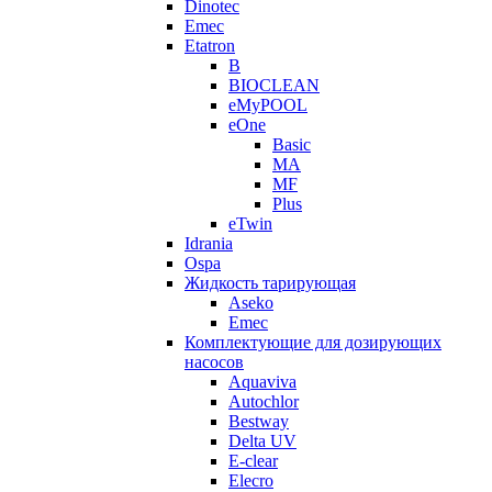
Dinotec
Emec
Etatron
B
BIOCLEAN
eMyPOOL
eOne
Basic
MA
MF
Plus
eTwin
Idrania
Ospa
Жидкость тарирующая
Aseko
Emec
Комплектующие для дозирующих
насосов
Aquaviva
Autochlor
Bestway
Delta UV
E-clear
Elecro