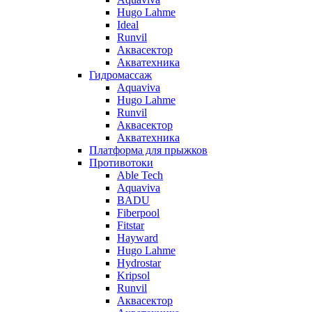
Hugo Lahme
Ideal
Runvil
Аквасектор
Акватехника
Гидромассаж
Aquaviva
Hugo Lahme
Runvil
Аквасектор
Акватехника
Платформа для прыжков
Противотоки
Able Tech
Aquaviva
BADU
Fiberpool
Fitstar
Hayward
Hugo Lahme
Hydrostar
Kripsol
Runvil
Аквасектор