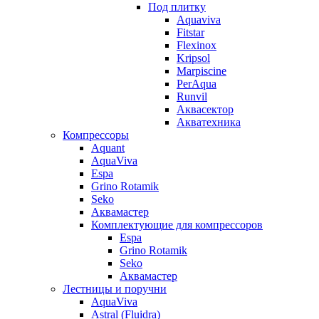
Под плитку
Aquaviva
Fitstar
Flexinox
Kripsol
Marpiscine
PerAqua
Runvil
Аквасектор
Акватехника
Компрессоры
Aquant
AquaViva
Espa
Grino Rotamik
Seko
Аквамастер
Комплектующие для компрессоров
Espa
Grino Rotamik
Seko
Аквамастер
Лестницы и поручни
AquaViva
Astral (Fluidra)