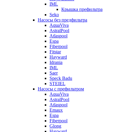
IML
Крышка префильтра
Seko
Насосы без предфильтра
AquaViva
AstralPool
Atlaspool
Espa
Fiberpool
Fitstar
Hayward
Idrania
IML
Saer
Speck Badu
STEIEL
Насосы с префильтром
AquaViva
AstralPool
Atlaspool
Emaux
Espa
Fiberpool
Glong
Hayward