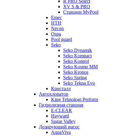
R PRO Select
XV S & PRO
Станции MyPool
Emec
HTH
Necon
Ospa
Pool guard
Seko
Seko Dynamik
Seko Kompact
Seko Kontrol
Seko Kosmo MM
Seko Kronos
Seko Spring
Seko Tekna Evo
Кристалл
Автохлоратор
King Tehnologi Perform
Гидролизная станция
E-CLEAR
Hayward
Sugar Valley
Дозирующий насос
AquaViva