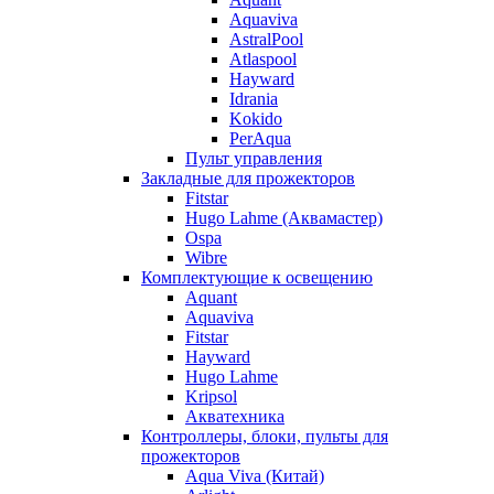
Aquaviva
AstralPool
Atlaspool
Hayward
Idrania
Kokido
PerAqua
Пульт управления
Закладные для прожекторов
Fitstar
Hugo Lahme (Аквамастер)
Ospa
Wibre
Комплектующие к освещению
Aquant
Aquaviva
Fitstar
Hayward
Hugo Lahme
Kripsol
Акватехника
Контроллеры, блоки, пульты для
прожекторов
Aqua Viva (Китай)