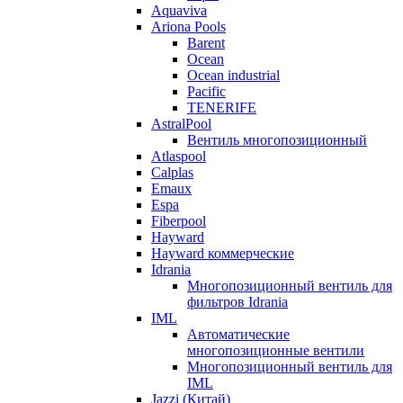
Aquaviva
Ariona Pools
Barent
Ocean
Ocean industrial
Pacific
TENERIFE
AstralPool
Вентиль многопозиционный
Atlaspool
Calplas
Emaux
Espa
Fiberpool
Hayward
Hayward коммерческие
Idrania
Многопозиционный вентиль для
фильтров Idrania
IML
Автоматические
многопозиционные вентили
Многопозиционный вентиль для
IML
Jazzi (Китай)