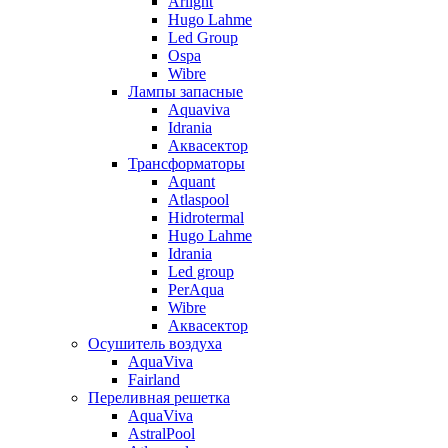
Arlight
Hugo Lahme
Led Group
Ospa
Wibre
Лампы запасные
Aquaviva
Idrania
Аквасектор
Трансформаторы
Aquant
Atlaspool
Hidrotermal
Hugo Lahme
Idrania
Led group
PerAqua
Wibre
Аквасектор
Осушитель воздуха
AquaViva
Fairland
Переливная решетка
AquaViva
AstralPool