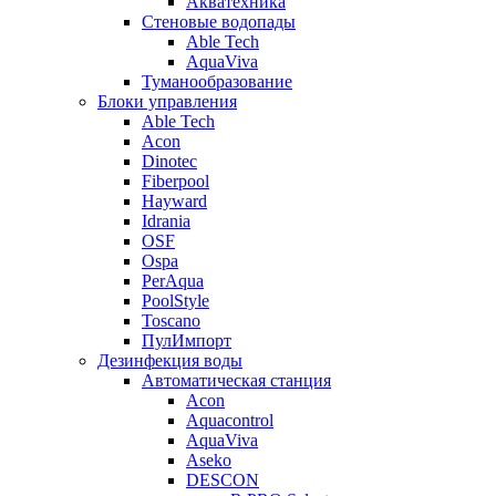
Акватехника
Стеновые водопады
Able Tech
AquaViva
Туманообразование
Блоки управления
Able Tech
Acon
Dinotec
Fiberpool
Hayward
Idrania
OSF
Ospa
PerAqua
PoolStyle
Toscano
ПулИмпорт
Дезинфекция воды
Автоматическая станция
Acon
Aquacontrol
AquaViva
Aseko
DESCON