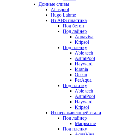
Донные сливы
Atlaspool
Hugo Lahme
Из ABS пластика
Под бетон
Под лайнер
Aquaviva
Kripsol
Под пленку
Able tech
AstralPool
Hayward
Idrania
Ocean
PerAqua
Под плитку
Able tech
AstralPool
Hayward
Kripsol
Из неражавеющей стали
Под лайнер
Marpiscine
Под пленку
AquaViva