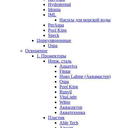
Hydrotermal
Idrania
IML
Насосы для морской воды
PerAqua
Pool King
Speck
Циркуляционные
Ospa
Освещение
1. Прожекторы
Нерж. сталь
Aquaviva
Fitstar
Hugo Lahme (Аквамастер)
Ospa
Pool King
Runvil
VitaLight
Wibre
Аквасектор
Акватехника
Пластик
Able Tech
Aquant