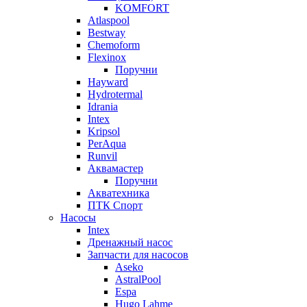
KOMFORT
Atlaspool
Bestway
Chemoform
Flexinox
Поручни
Hayward
Hydrotermal
Idrania
Intex
Kripsol
PerAqua
Runvil
Аквамастер
Поручни
Акватехника
ПТК Спорт
Насосы
Intex
Дренажный насос
Запчасти для насосов
Aseko
AstralPool
Espa
Hugo Lahme