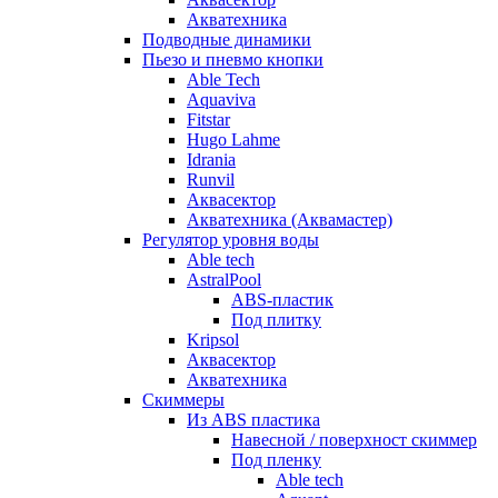
Акватехника
Подводные динамики
Пьезо и пневмо кнопки
Able Tech
Aquaviva
Fitstar
Hugo Lahme
Idrania
Runvil
Аквасектор
Акватехника (Аквамастер)
Регулятор уровня воды
Able tech
AstralPool
ABS-пластик
Под плитку
Kripsol
Аквасектор
Акватехника
Скиммеры
Из ABS пластика
Навесной / поверхност скиммер
Под пленку
Able tech