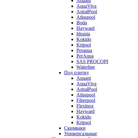
Aquant
AquaViva
AstralPool
Atlaspool
Boda
Hayward
Idrania
Kokido
Kripsol
Peraqua
PerAqua
SAS PROCOPI
Waterline
Под плитку
Aquant
AquaViva
AstralPool
Atlaspool
Fiberpool
Flexinox
Hayward
Kokido
Kripsol
Скимваки
Универсальные