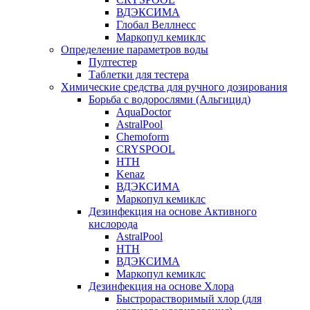
ВДЭКСИМА
Глобал Веллнесс
Маркопул кемиклс
Определение параметров воды
Пултестер
Таблетки для тестера
Химические средства для ручного дозирования
Борьба с водорослями (Альгицид)
AquaDoctor
AstralPool
Chemoform
CRYSPOOL
HTH
Kenaz
ВДЭКСИМА
Маркопул кемиклс
Дезинфекция на основе Активного
кислорода
AstralPool
HTH
ВДЭКСИМА
Маркопул кемиклс
Дезинфекция на основе Хлора
Быстрорастворимый хлор (для