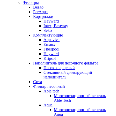
Фильтры
Besgo
PerAqua
Картриджи
Hayward
Intex, Bestway
Seko
Комплектующие
Aquaviva
Emaux
Fiberpool
Hayward
Kripsol
Наполнитель для песочного фильтра
Песок кварцевый
Стеклянный фильтрующий
наполнитель
Сита
Фильтр песочный
Able tech
Многопозиционный вентиль
Able Tech
Aqua
Многопозиционный вентиль
Aqua