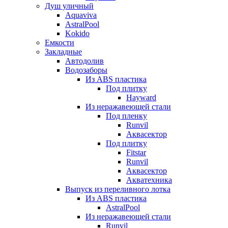
Душ уличный
Aquaviva
AstralPool
Kokido
Емкости
Закладные
Автодолив
Водозаборы
Из ABS пластика
Под плитку
Hayward
Из неражавеющей стали
Под пленку
Runvil
Аквасектор
Под плитку
Fitstar
Runvil
Аквасектор
Акватехника
Выпуск из переливного лотка
Из ABS пластика
AstralPool
Из неражавеющей стали
Runvil