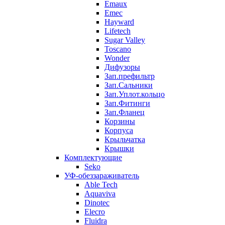
Emaux
Emec
Hayward
Lifetech
Sugar Valley
Toscano
Wonder
Дифузоры
Зап.префильтр
Зап.Сальники
Зап.Уплот.кольцо
Зап.Фитинги
Зап.Фланец
Корзины
Корпуcа
Крыльчатка
Крышки
Комплектующие
Seko
УФ-обеззараживатель
Able Tech
Aquaviva
Dinotec
Elecro
Fluidra