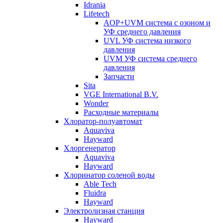
Idrania
Lifetech
AOP+UVM система с озоном и
УФ среднего давления
UVL УФ система низкого
давления
UVM УФ система среднего
давления
Запчасти
Sita
VGE International B.V.
Wonder
Расходные материалы
Хлоратор-полуавтомат
Aquaviva
Hayward
Хлоргенератор
Aquaviva
Hayward
Хлоринатор соленой воды
Able Tech
Fluidra
Hayward
Электролизная станция
Hayward