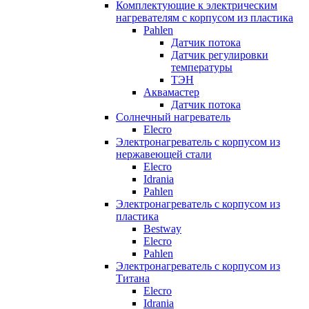
Комплектующие к электрическим
нагревателям с корпусом из пластика
Pahlen
Датчик потока
Датчик регулировки
температуры
ТЭН
Аквамастер
Датчик потока
Солнечный нагреватель
Elecro
Электронагреватель с корпусом из
нержавеющей стали
Elecro
Idrania
Pahlen
Электронагреватель с корпусом из
пластика
Bestway
Elecro
Pahlen
Электронагреватель с корпусом из
Титана
Elecro
Idrania