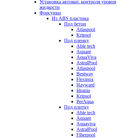
Установка автомат. контроля уровня
жидкости
Форсунки
Из ABS пластика
Под бетон
Atlaspool
Kripsol
Под пленку
Able tech
Aquant
AquaViva
AstralPool
Atlaspool
Bestway
Flexinox
Hayward
Idrania
Kripsol
PerAqua
Под плитку
Able tech
Aquant
Aquaviva
AstralPool
Fiberpool