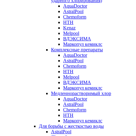
ударного хлорирования)
AquaDoctor
AstralPool
Chemoform
HTH
Kenaz
Melpool
ВДЭКСИМА
Маркопул кемиклс
Комплексные препараты
AquaDoctor
AstralPool
Chemoform
HTH
Melpool
ВДЭКСИМА
Маркопул кемиклс
Медленнорастворимый хлор
AquaDoctor
AstralPool
Chemoform
HTH
Маркопул кемиклс
Для борьбы с жесткостью воды
AstralPool