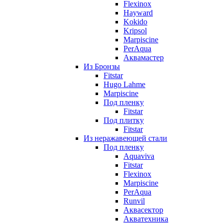
Flexinox
Hayward
Kokido
Kripsol
Marpiscine
PerAqua
Аквамастер
Из Бронзы
Fitstar
Hugo Lahme
Marpiscine
Под пленку
Fitstar
Под плитку
Fitstar
Из неражавеющей стали
Под пленку
Aquaviva
Fitstar
Flexinox
Marpiscine
PerAqua
Runvil
Аквасектор
Акватехника