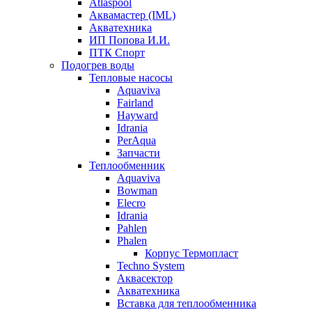
Atlaspool
Аквамастер (IML)
Акватехника
ИП Попова И.И.
ПТК Спорт
Подогрев воды
Тепловые насосы
Aquaviva
Fairland
Hayward
Idrania
PerAqua
Запчасти
Теплообменник
Aquaviva
Bowman
Elecro
Idrania
Pahlen
Phalen
Корпус Термопласт
Techno System
Аквасектор
Акватехника
Вставка для теплообменника