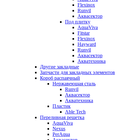
Flexinox
Runvil
Аквасектор
Под плитку
AquaViva
Fitstar
Flexinox
Hayward
Runvil
Аквасектор
Акватехника
Другие закладные
Запчасти для закладных элементов
Короб распаячный
Нержавеющая сталь
Runvil
Аквасектор
Акватехника
Пластик
Able Tech
Переливная решетка
AquaViva
Nexus
PerAqua
Аквасектор