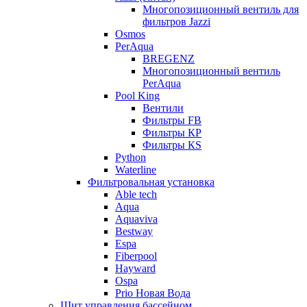
Многопозиционный вентиль для
фильтров Jazzi
Osmos
PerAqua
BREGENZ
Многопозиционный вентиль
PerAqua
Pool King
Вентили
Фильтры FB
Фильтры КP
Фильтры КS
Python
Waterline
Фильтровальная установка
Able tech
Aqua
Aquaviva
Bestway
Espa
Fiberpool
Hayward
Ospa
Prio Новая Вода
Щит управления бассейном