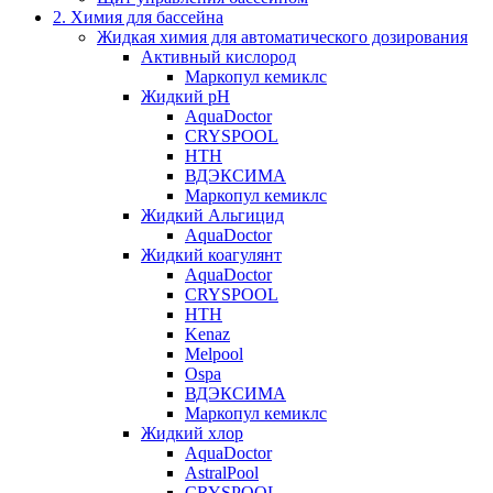
2. Химия для бассейна
Жидкая химия для автоматического дозирования
Активный кислород
Маркопул кемиклс
Жидкий pH
AquaDoctor
CRYSPOOL
HTH
ВДЭКСИМА
Маркопул кемиклс
Жидкий Альгицид
AquaDoctor
Жидкий коагулянт
AquaDoctor
CRYSPOOL
HTH
Kenaz
Melpool
Ospa
ВДЭКСИМА
Маркопул кемиклс
Жидкий хлор
AquaDoctor
AstralPool
CRYSPOOL