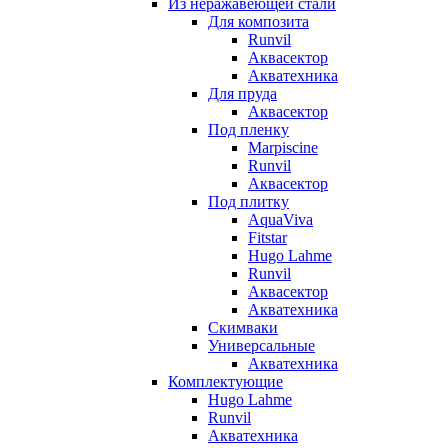
Из неражавеющей стали
Для композита
Runvil
Аквасектор
Акватехника
Для пруда
Аквасектор
Под пленку
Marpiscine
Runvil
Аквасектор
Под плитку
AquaViva
Fitstar
Hugo Lahme
Runvil
Аквасектор
Акватехника
Скимваки
Универсальные
Акватехника
Комплектующие
Hugo Lahme
Runvil
Акватехника