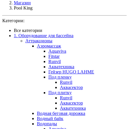
Магазин
Pool King
Категории:
Все категории
1. Оборудование для бассейна
Аттракционы
Аэромассаж
Aquaviva
Fitstar
Runvil
Акватехника
Гейзер HUGO LAHME
Под пленку
Runvil
Аквасектор
Под плитку
Runvil
Аквасектор
Акватехника
Водная беговая дорожка
Водный байк
Водопады
Aquaviva