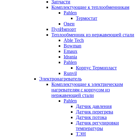
Запчасти
Комплектующие к теплообменникам
Pahlen
Термостат
Овен
ПулИмпорт
Теплообменник из нержавеющей стали
Able Tech
Bowman
Emaux
Idrania
Pahlen
Корпус Термопласт
Runvil
Электронагреватель
Комплектующие к электрическим
нагревателям с корпусом из
нержавеющей стали
Pahlen
Датчик давления
Датчик перегрева
Датчик потока
Датчик регулировки
температуры
ТЭН