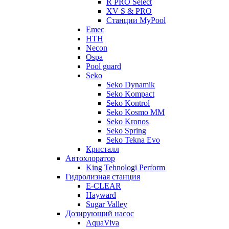
R PRO Select
XV S & PRO
Станции MyPool
Emec
HTH
Necon
Ospa
Pool guard
Seko
Seko Dynamik
Seko Kompact
Seko Kontrol
Seko Kosmo MM
Seko Kronos
Seko Spring
Seko Tekna Evo
Кристалл
Автохлоратор
King Tehnologi Perform
Гидролизная станция
E-CLEAR
Hayward
Sugar Valley
Дозирующий насос
AquaViva