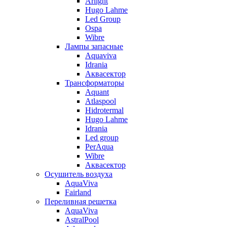
Arlight
Hugo Lahme
Led Group
Ospa
Wibre
Лампы запасные
Aquaviva
Idrania
Аквасектор
Трансформаторы
Aquant
Atlaspool
Hidrotermal
Hugo Lahme
Idrania
Led group
PerAqua
Wibre
Аквасектор
Осушитель воздуха
AquaViva
Fairland
Переливная решетка
AquaViva
AstralPool