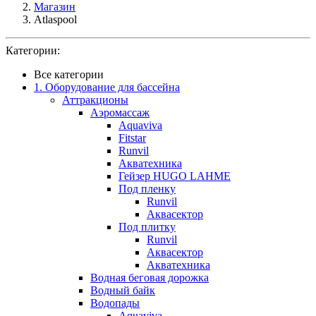
Магазин
Atlaspool
Категории:
Все категории
1. Оборудование для бассейна
Аттракционы
Аэромассаж
Aquaviva
Fitstar
Runvil
Акватехника
Гейзер HUGO LAHME
Под пленку
Runvil
Аквасектор
Под плитку
Runvil
Аквасектор
Акватехника
Водная беговая дорожка
Водный байк
Водопады
Aquaviva