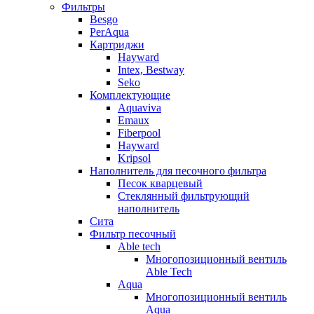
Фильтры
Besgo
PerAqua
Картриджи
Hayward
Intex, Bestway
Seko
Комплектующие
Aquaviva
Emaux
Fiberpool
Hayward
Kripsol
Наполнитель для песочного фильтра
Песок кварцевый
Стеклянный фильтрующий
наполнитель
Сита
Фильтр песочный
Able tech
Многопозиционный вентиль
Able Tech
Aqua
Многопозиционный вентиль
Aqua