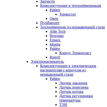
Запчасти
Комплектующие к теплообменникам
Pahlen
Термостат
Овен
ПулИмпорт
Теплообменник из нержавеющей стали
Able Tech
Bowman
Emaux
Idrania
Pahlen
Корпус Термопласт
Runvil
Электронагреватель
Комплектующие к электрическим
нагревателям с корпусом из
нержавеющей стали
Pahlen
Датчик давления
Датчик перегрева
Датчик потока
Датчик регулировки
температуры
ТЭН