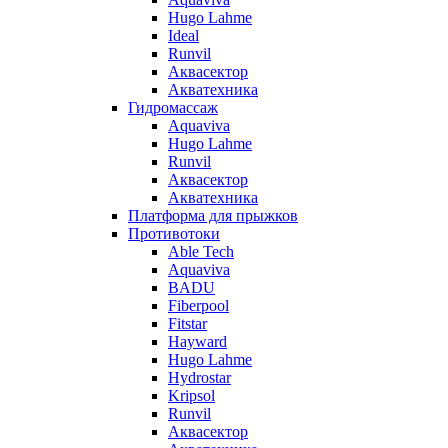
Hugo Lahme
Ideal
Runvil
Аквасектор
Акватехника
Гидромассаж
Aquaviva
Hugo Lahme
Runvil
Аквасектор
Акватехника
Платформа для прыжков
Противотоки
Able Tech
Aquaviva
BADU
Fiberpool
Fitstar
Hayward
Hugo Lahme
Hydrostar
Kripsol
Runvil
Аквасектор