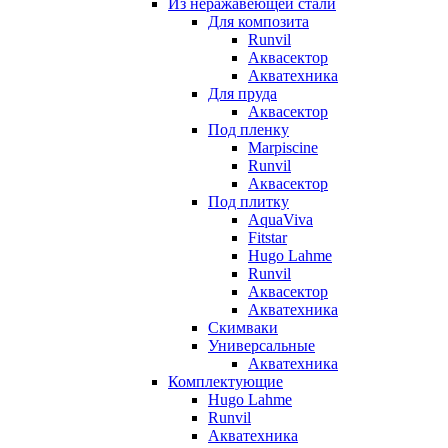
Из неражавеющей стали
Для композита
Runvil
Аквасектор
Акватехника
Для пруда
Аквасектор
Под пленку
Marpiscine
Runvil
Аквасектор
Под плитку
AquaViva
Fitstar
Hugo Lahme
Runvil
Аквасектор
Акватехника
Скимваки
Универсальные
Акватехника
Комплектующие
Hugo Lahme
Runvil
Акватехника