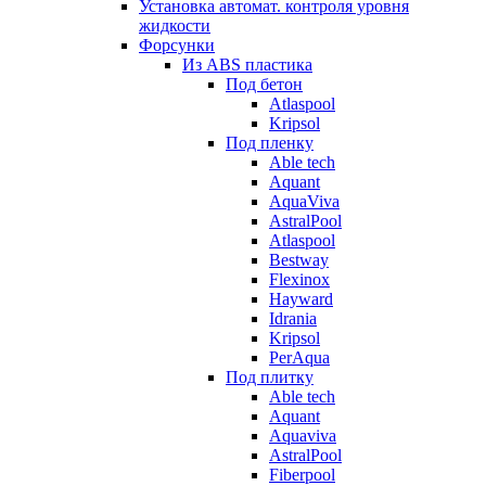
Установка автомат. контроля уровня
жидкости
Форсунки
Из ABS пластика
Под бетон
Atlaspool
Kripsol
Под пленку
Able tech
Aquant
AquaViva
AstralPool
Atlaspool
Bestway
Flexinox
Hayward
Idrania
Kripsol
PerAqua
Под плитку
Able tech
Aquant
Aquaviva
AstralPool
Fiberpool