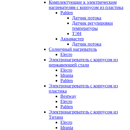
Комплектующие к электрическим
нагревателям с корпусом из пластика
Pahlen
Датчик потока
Датчик регулировки
температуры
ТЭН
Аквамастер
Датчик потока
Солнечный нагреватель
Elecro
Электронагреватель с корпусом из
нержавеющей стали
Elecro
Idrania
Pahlen
Электронагреватель с корпусом из
пластика
Bestway
Elecro
Pahlen
Электронагреватель с корпусом из
Титана
Elecro
Idrania