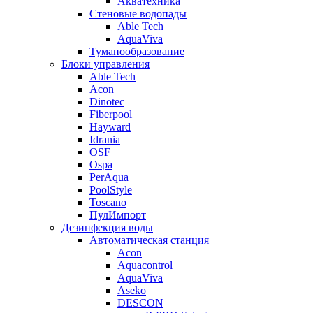
Акватехника
Стеновые водопады
Able Tech
AquaViva
Туманообразование
Блоки управления
Able Tech
Acon
Dinotec
Fiberpool
Hayward
Idrania
OSF
Ospa
PerAqua
PoolStyle
Toscano
ПулИмпорт
Дезинфекция воды
Автоматическая станция
Acon
Aquacontrol
AquaViva
Aseko
DESCON