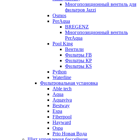
Многопозиционный вентиль для
фильтров Jazzi
Osmos
PerAqua
BREGENZ
Многопозиционный вентиль
PerAqua
Pool King
Вентили
Фильтры FB
Фильтры КP
Фильтры КS
Python
Waterline
Фильтровальная установка
Able tech
Aqua
Aquaviva
Bestway
Espa
Fiberpool
Hayward
Ospa
Prio Новая Вода
Щит управления бассейном