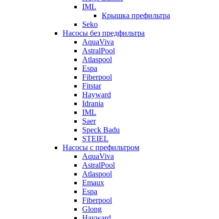
IML
Крышка префильтра
Seko
Насосы без предфильтра
AquaViva
AstralPool
Atlaspool
Espa
Fiberpool
Fitstar
Hayward
Idrania
IML
Saer
Speck Badu
STEIEL
Насосы с префильтром
AquaViva
AstralPool
Atlaspool
Emaux
Espa
Fiberpool
Glong
Hayward