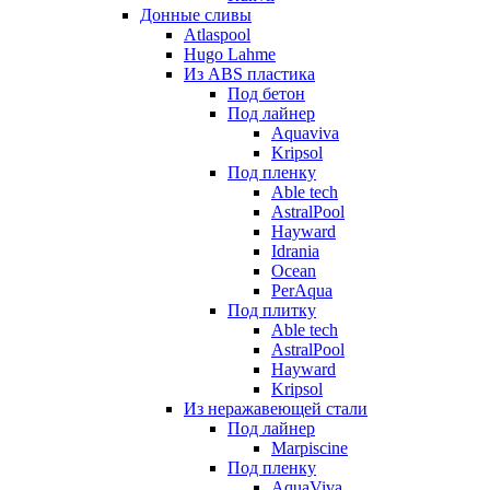
Донные сливы
Atlaspool
Hugo Lahme
Из ABS пластика
Под бетон
Под лайнер
Aquaviva
Kripsol
Под пленку
Able tech
AstralPool
Hayward
Idrania
Ocean
PerAqua
Под плитку
Able tech
AstralPool
Hayward
Kripsol
Из неражавеющей стали
Под лайнер
Marpiscine
Под пленку
AquaViva