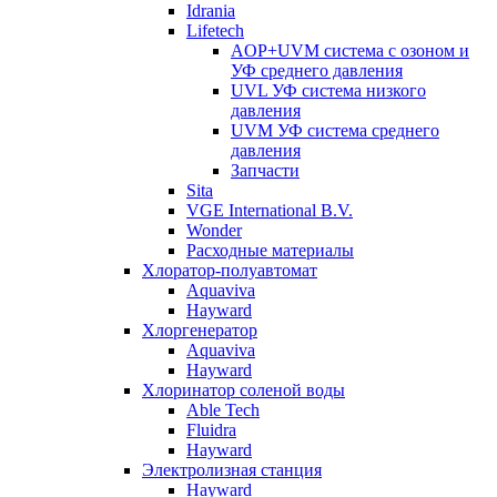
Idrania
Lifetech
AOP+UVM система с озоном и
УФ среднего давления
UVL УФ система низкого
давления
UVM УФ система среднего
давления
Запчасти
Sita
VGE International B.V.
Wonder
Расходные материалы
Хлоратор-полуавтомат
Aquaviva
Hayward
Хлоргенератор
Aquaviva
Hayward
Хлоринатор соленой воды
Able Tech
Fluidra
Hayward
Электролизная станция
Hayward