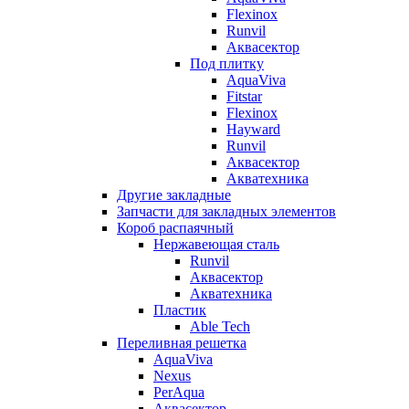
Flexinox
Runvil
Аквасектор
Под плитку
AquaViva
Fitstar
Flexinox
Hayward
Runvil
Аквасектор
Акватехника
Другие закладные
Запчасти для закладных элементов
Короб распаячный
Нержавеющая сталь
Runvil
Аквасектор
Акватехника
Пластик
Able Tech
Переливная решетка
AquaViva
Nexus
PerAqua
Аквасектор