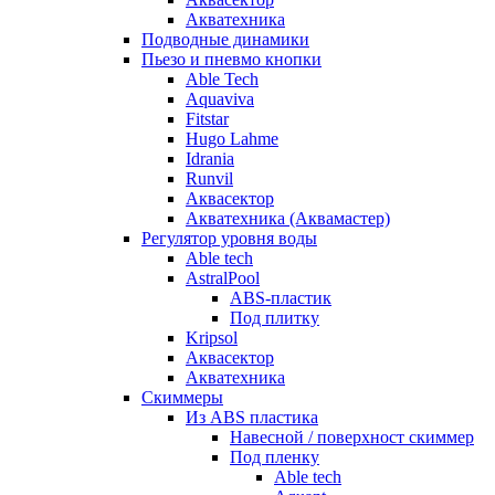
Акватехника
Подводные динамики
Пьезо и пневмо кнопки
Able Tech
Aquaviva
Fitstar
Hugo Lahme
Idrania
Runvil
Аквасектор
Акватехника (Аквамастер)
Регулятор уровня воды
Able tech
AstralPool
ABS-пластик
Под плитку
Kripsol
Аквасектор
Акватехника
Скиммеры
Из ABS пластика
Навесной / поверхност скиммер
Под пленку
Able tech