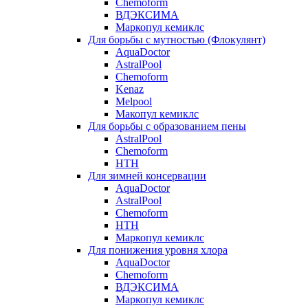
Chemoform
ВДЭКСИМА
Маркопул кемиклс
Для борьбы с мутностью (Флокулянт)
AquaDoctor
AstralPool
Chemoform
Kenaz
Melpool
Макопул кемиклс
Для борьбы с образованием пены
AstralPool
Chemoform
HTH
Для зимней консервации
AquaDoctor
AstralPool
Chemoform
HTH
Маркопул кемиклс
Для понижения уровня хлора
AquaDoctor
Chemoform
ВДЭКСИМА
Маркопул кемиклс