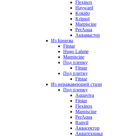
Flexinox
Hayward
Kokido
Kripsol
Marpiscine
PerAqua
Аквамастер
Из Бронзы
Fitstar
Hugo Lahme
Marpiscine
Под пленку
Fitstar
Под плитку
Fitstar
Из неражавеющей стали
Под пленку
Aquaviva
Fitstar
Flexinox
Marpiscine
PerAqua
Runvil
Аквасектор
Акватехника