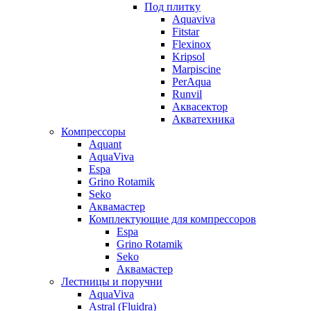
Под плитку
Aquaviva
Fitstar
Flexinox
Kripsol
Marpiscine
PerAqua
Runvil
Аквасектор
Акватехника
Компрессоры
Aquant
AquaViva
Espa
Grino Rotamik
Seko
Аквамастер
Комплектующие для компрессоров
Espa
Grino Rotamik
Seko
Аквамастер
Лестницы и поручни
AquaViva
Astral (Fluidra)