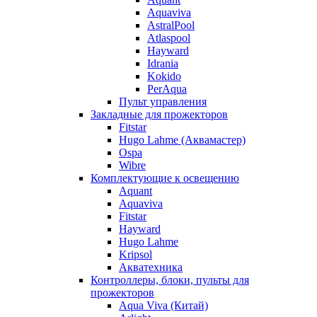
Aquaviva
AstralPool
Atlaspool
Hayward
Idrania
Kokido
PerAqua
Пульт управления
Закладные для прожекторов
Fitstar
Hugo Lahme (Аквамастер)
Ospa
Wibre
Комплектующие к освещению
Aquant
Aquaviva
Fitstar
Hayward
Hugo Lahme
Kripsol
Акватехника
Контроллеры, блоки, пульты для
прожекторов
Aqua Viva (Китай)