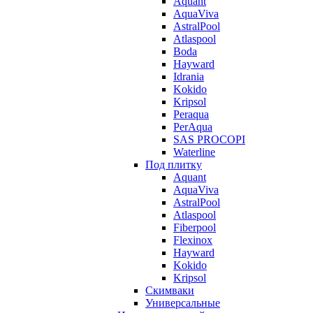
Aquant
AquaViva
AstralPool
Atlaspool
Boda
Hayward
Idrania
Kokido
Kripsol
Peraqua
PerAqua
SAS PROCOPI
Waterline
Под плитку
Aquant
AquaViva
AstralPool
Atlaspool
Fiberpool
Flexinox
Hayward
Kokido
Kripsol
Скимваки
Универсальные