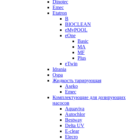
Dinotec
Emec
Etatron
B
BIOCLEAN
eMyPOOL
eOne
Basic
MA
MF
Plus
eTwin
Idrania
Ospa
Жидкость тарирующая
Aseko
Emec
Комплектующие для дозирующих
насосов
Aquaviva
Autochlor
Bestway
Delta UV
E-clear
Elecro