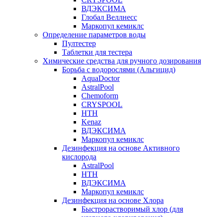
ВДЭКСИМА
Глобал Веллнесс
Маркопул кемиклс
Определение параметров воды
Пултестер
Таблетки для тестера
Химические средства для ручного дозирования
Борьба с водорослями (Альгицид)
AquaDoctor
AstralPool
Chemoform
CRYSPOOL
HTH
Kenaz
ВДЭКСИМА
Маркопул кемиклс
Дезинфекция на основе Активного
кислорода
AstralPool
HTH
ВДЭКСИМА
Маркопул кемиклс
Дезинфекция на основе Хлора
Быстрорастворимый хлор (для