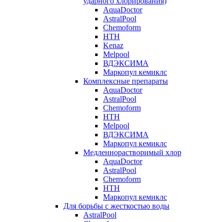
ударного хлорирования)
AquaDoctor
AstralPool
Chemoform
HTH
Kenaz
Melpool
ВДЭКСИМА
Маркопул кемиклс
Комплексные препараты
AquaDoctor
AstralPool
Chemoform
HTH
Melpool
ВДЭКСИМА
Маркопул кемиклс
Медленнорастворимый хлор
AquaDoctor
AstralPool
Chemoform
HTH
Маркопул кемиклс
Для борьбы с жесткостью воды
AstralPool