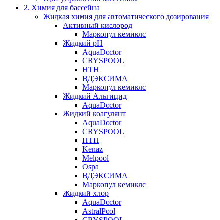
2. Химия для бассейна
Жидкая химия для автоматического дозирования
Активный кислород
Маркопул кемиклс
Жидкий pH
AquaDoctor
CRYSPOOL
HTH
ВДЭКСИМА
Маркопул кемиклс
Жидкий Альгицид
AquaDoctor
Жидкий коагулянт
AquaDoctor
CRYSPOOL
HTH
Kenaz
Melpool
Ospa
ВДЭКСИМА
Маркопул кемиклс
Жидкий хлор
AquaDoctor
AstralPool
CRYSPOOL