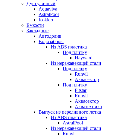
Душ уличный
Aquaviva
AstralPool
Kokido
Емкости
Закладные
Автодолив
Водозаборы
Из ABS пластика
Под плитку
Hayward
Из неражавеющей стали
Под пленку
Runvil
Аквасектор
Под плитку
Fitstar
Runvil
Аквасектор
Акватехника
Выпуск из переливного лотка
Из ABS пластика
AstralPool
Из неражавеющей стали
Runvil