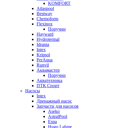
KOMFORT
Atlaspool
Bestway
Chemoform
Flexinox
Поручни
Hayward
Hydrotermal
Idrania
Intex
Kripsol
PerAqua
Runvil
Аквамастер
Поручни
Акватехника
ПТК Спорт
Насосы
Intex
Дренажный насос
Запчасти для насосов
Aseko
AstralPool
Espa
Hugo Lahme