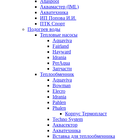
Atlaspool
Аквамастер (IML)
Акватехника
ИП Попова И.И.
ПТК Спорт
Подогрев воды
Тепловые насосы
Aquaviva
Fairland
Hayward
Idrania
PerAqua
Запчасти
Теплообменник
Aquaviva
Bowman
Elecro
Idrania
Pahlen
Phalen
Корпус Термопласт
Techno System
Аквасектор
Акватехника
Вставка для теплообменника