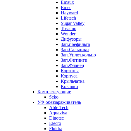
Emaux
Emec
Hayward
Lifetech
Sugar Valley
Toscano
Wonder
Дифузоры
Зап.префильтр
Зап.Сальники
Зап.Уплот.кольцо
Зап.Фитинги
Зап.Фланец
Корзины
Корпуcа
Крыльчатка
Крышки
Комплектующие
Seko
УФ-обеззараживатель
Able Tech
Aquaviva
Dinotec
Elecro
Fluidra