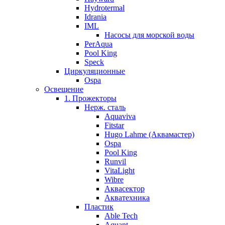
Hydrotermal
Idrania
IML
Насосы для морской воды
PerAqua
Pool King
Speck
Циркуляционные
Ospa
Освещение
1. Прожекторы
Нерж. сталь
Aquaviva
Fitstar
Hugo Lahme (Аквамастер)
Ospa
Pool King
Runvil
VitaLight
Wibre
Аквасектор
Акватехника
Пластик
Able Tech
Aquant