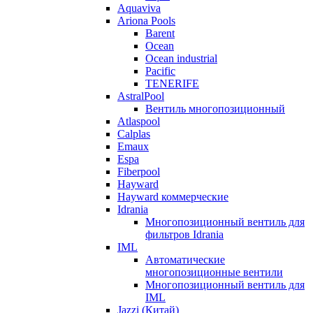
Aquaviva
Ariona Pools
Barent
Ocean
Ocean industrial
Pacific
TENERIFE
AstralPool
Вентиль многопозиционный
Atlaspool
Calplas
Emaux
Espa
Fiberpool
Hayward
Hayward коммерческие
Idrania
Многопозиционный вентиль для
фильтров Idrania
IML
Автоматические
многопозиционные вентили
Многопозиционный вентиль для
IML
Jazzi (Китай)