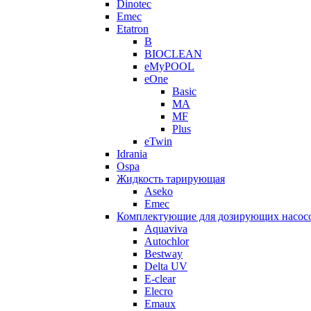
Dinotec
Emec
Etatron
B
BIOCLEAN
eMyPOOL
eOne
Basic
MA
MF
Plus
eTwin
Idrania
Ospa
Жидкость тарирующая
Aseko
Emec
Комплектующие для дозирующих насос
Aquaviva
Autochlor
Bestway
Delta UV
E-clear
Elecro
Emaux