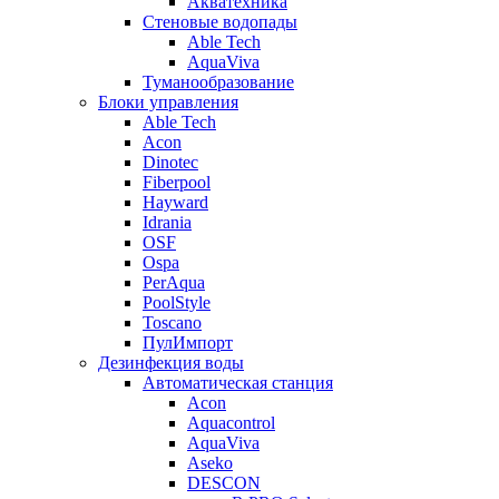
Акватехника
Стеновые водопады
Able Tech
AquaViva
Туманообразование
Блоки управления
Able Tech
Acon
Dinotec
Fiberpool
Hayward
Idrania
OSF
Ospa
PerAqua
PoolStyle
Toscano
ПулИмпорт
Дезинфекция воды
Автоматическая станция
Acon
Aquacontrol
AquaViva
Aseko
DESCON