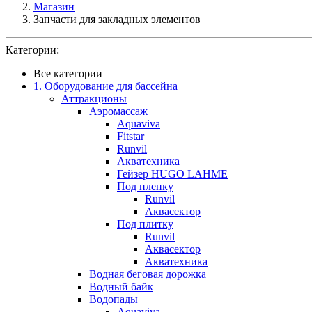
Магазин
Запчасти для закладных элементов
Категории:
Все категории
1. Оборудование для бассейна
Аттракционы
Аэромассаж
Aquaviva
Fitstar
Runvil
Акватехника
Гейзер HUGO LAHME
Под пленку
Runvil
Аквасектор
Под плитку
Runvil
Аквасектор
Акватехника
Водная беговая дорожка
Водный байк
Водопады
Aquaviva