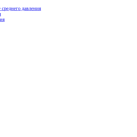
среднего давления
я
ия