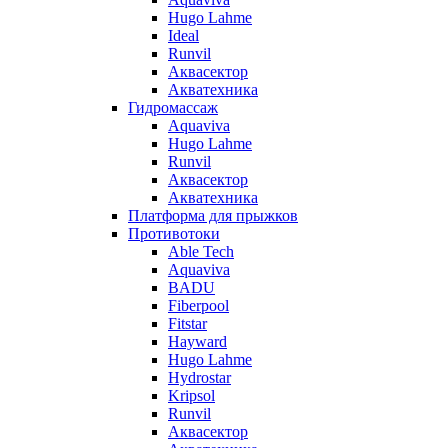
Hugo Lahme
Ideal
Runvil
Аквасектор
Акватехника
Гидромассаж
Aquaviva
Hugo Lahme
Runvil
Аквасектор
Акватехника
Платформа для прыжков
Противотоки
Able Tech
Aquaviva
BADU
Fiberpool
Fitstar
Hayward
Hugo Lahme
Hydrostar
Kripsol
Runvil
Аквасектор