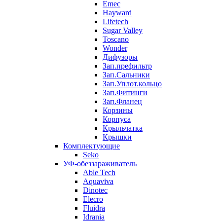
Emec
Hayward
Lifetech
Sugar Valley
Toscano
Wonder
Дифузоры
Зап.префильтр
Зап.Сальники
Зап.Уплот.кольцо
Зап.Фитинги
Зап.Фланец
Корзины
Корпуcа
Крыльчатка
Крышки
Комплектующие
Seko
УФ-обеззараживатель
Able Tech
Aquaviva
Dinotec
Elecro
Fluidra
Idrania