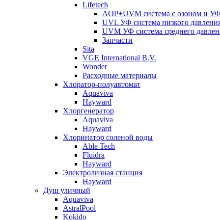
Lifetech
AOP+UVM система с озоном и УФ 
UVL УФ система низкого давлени
UVM УФ система среднего давлен
Запчасти
Sita
VGE International B.V.
Wonder
Расходные материалы
Хлоратор-полуавтомат
Aquaviva
Hayward
Хлоргенератор
Aquaviva
Hayward
Хлоринатор соленой воды
Able Tech
Fluidra
Hayward
Электролизная станция
Hayward
Душ уличный
Aquaviva
AstralPool
Kokido