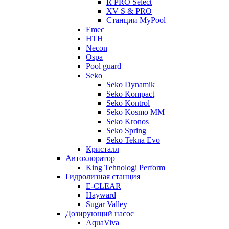
R PRO Select
XV S & PRO
Станции MyPool
Emec
HTH
Necon
Ospa
Pool guard
Seko
Seko Dynamik
Seko Kompact
Seko Kontrol
Seko Kosmo MM
Seko Kronos
Seko Spring
Seko Tekna Evo
Кристалл
Автохлоратор
King Tehnologi Perform
Гидролизная станция
E-CLEAR
Hayward
Sugar Valley
Дозирующий насос
AquaViva