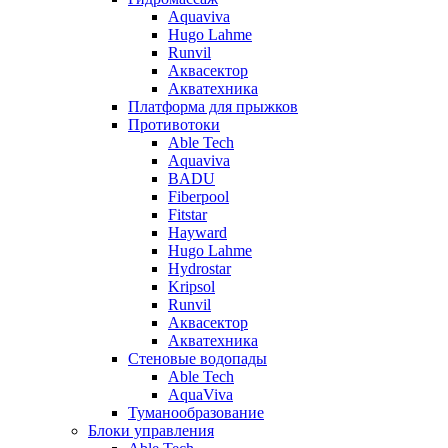
Aquaviva
Hugo Lahme
Runvil
Аквасектор
Акватехника
Платформа для прыжков
Противотоки
Able Tech
Aquaviva
BADU
Fiberpool
Fitstar
Hayward
Hugo Lahme
Hydrostar
Kripsol
Runvil
Аквасектор
Акватехника
Стеновые водопады
Able Tech
AquaViva
Туманообразование
Блоки управления