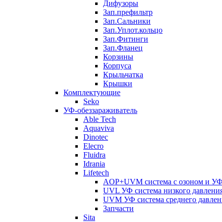
Дифузоры
Зап.префильтр
Зап.Сальники
Зап.Уплот.кольцо
Зап.Фитинги
Зап.Фланец
Корзины
Корпуcа
Крыльчатка
Крышки
Комплектующие
Seko
УФ-обеззараживатель
Able Tech
Aquaviva
Dinotec
Elecro
Fluidra
Idrania
Lifetech
AOP+UVM система с озоном и УФ 
UVL УФ система низкого давлени
UVM УФ система среднего давлен
Запчасти
Sita