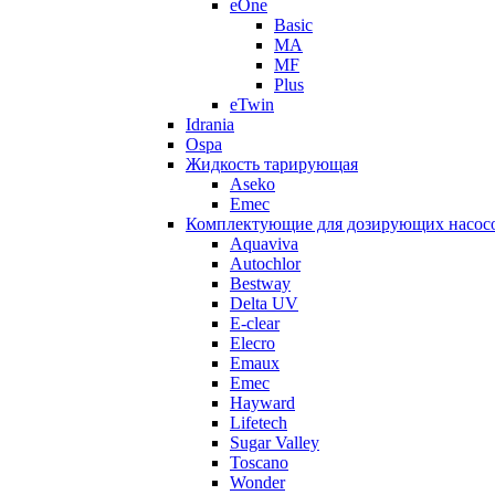
eOne
Basic
MA
MF
Plus
eTwin
Idrania
Ospa
Жидкость тарирующая
Aseko
Emec
Комплектующие для дозирующих насос
Aquaviva
Autochlor
Bestway
Delta UV
E-clear
Elecro
Emaux
Emec
Hayward
Lifetech
Sugar Valley
Toscano
Wonder