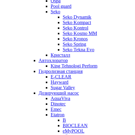
Ospa
Pool guard
Seko
Seko Dynamik
Seko Kompact
Seko Kontrol
Seko Kosmo MM
Seko Kronos
Seko Spring
Seko Tekna Evo
Кристалл
Автохлоратор
King Tehnologi Perform
Гидролизная станция
E-CLEAR
Hayward
Sugar Valley
Дозирующий насос
AquaViva
Dinotec
Emec
Etatron
B
BIOCLEAN
eMyPOOL