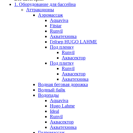
1. Оборудование для бассейна
Аттракционы
Аэромассаж
Aquaviva
Fitstar
Runvil
Акватехника
Гейзер HUGO LAHME
Под пленку
Runvil
Аквасектор
Под плитку
Runvil
Аквасектор
Акватехника
Водная беговая дорожка
Водный байк
Водопады
Aquaviva
Hugo Lahme
Ideal
Runvil
Аквасектор
Акватехника
Гидромассаж