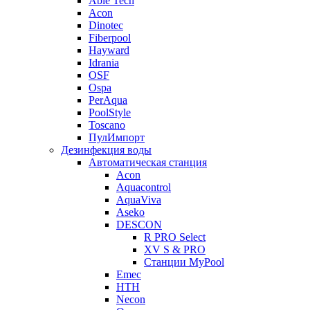
Able Tech
Acon
Dinotec
Fiberpool
Hayward
Idrania
OSF
Ospa
PerAqua
PoolStyle
Toscano
ПулИмпорт
Дезинфекция воды
Автоматическая станция
Acon
Aquacontrol
AquaViva
Aseko
DESCON
R PRO Select
XV S & PRO
Станции MyPool
Emec
HTH
Necon