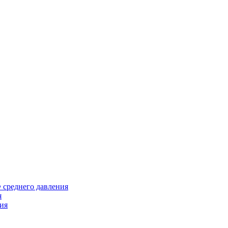
среднего давления
я
ия