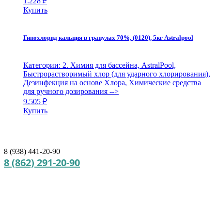
1.228
₽
Купить
Гипохлорид кальция в гранулах 70%, (0120), 5кг Astralpool
Категории: 2. Химия для бассейна, AstralPool,
Быстрорастворимый хлор (для ударного хлорирования),
Дезинфекция на основе Хлора, Химические средства
для ручного дозирования
-->
9.505
₽
Купить
8 (938) 441-20-90
8 (862) 291-20-90