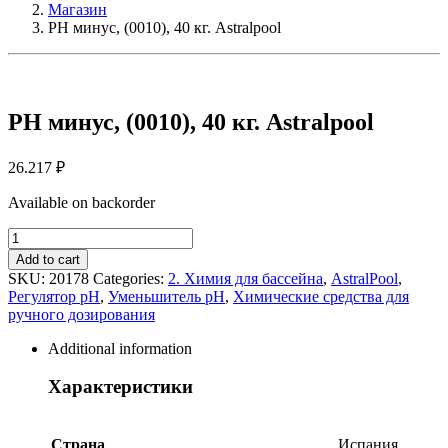
Магазин
PH минус, (0010), 40 кг. Astralpool
PH минус, (0010), 40 кг. Astralpool
26.217
₽
Available on backorder
PH
минус,
Add to cart
(0010),
SKU:
20178
Categories:
2. Химия для бассейна
,
AstralPool
,
40
Регулятор pH
,
Уменьшитель pH
,
Химические средства для
кг.
ручного дозирования
Astralpool
quantity
Additional information
Характеристики
Страна
Испания