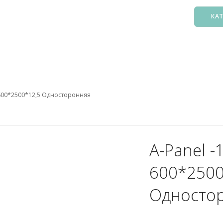
КА
Басс
Фил
Зак
5 600*2500*12,5 Односторонняя
Нас
Подо
Лест
Осв
A-Panel -
Атт
600*2500
Аксе
Пыл
Односто
Защ
5. О