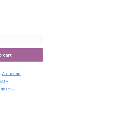
рубы и фитинги
o cart
s:
А-панели
,
амам
,
плитель
Аромат для парных