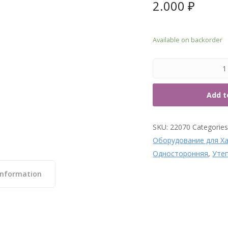
2.000
₽
7. Т
Available on backorder
Add t
SKU:
22070
Categorie
Оборудование для Х
Односторонняя
,
Уте
information
Аромат для парных