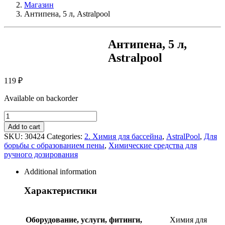
Магазин
Антипена, 5 л, Astralpool
Антипена, 5 л,
Astralpool
119
₽
Available on backorder
Антипена,
5
Add to cart
л,
SKU:
30424
Categories:
2. Химия для бассейна
,
AstralPool
,
Для
Astralpool
борьбы с образованием пены
,
Химические средства для
quantity
ручного дозирования
Additional information
Характеристики
Оборудование, услуги, фитинги,
Химия для