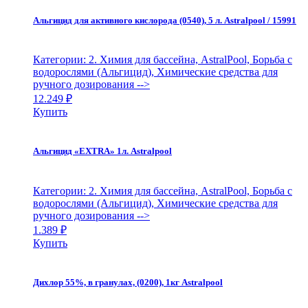
Альгицид для активного кислорода (0540), 5 л. Astralpool / 15991
Категории: 2. Химия для бассейна, AstralPool, Борьба с
водорослями (Альгицид), Химические средства для
ручного дозирования
-->
12.249
₽
Купить
Альгицид «EXTRA» 1л. Astralpool
Категории: 2. Химия для бассейна, AstralPool, Борьба с
водорослями (Альгицид), Химические средства для
ручного дозирования
-->
1.389
₽
Купить
Дихлор 55%, в гранулах, (0200), 1кг Astralpool