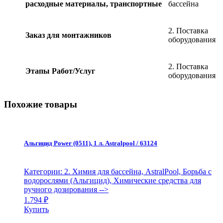
расходные материалы, транспортные
бассейна
2. Поставка
Заказ для монтажников
оборудования
2. Поставка
Этапы Работ/Услуг
оборудования
Похожие товары
Альгицид Power (0511), 1 л. Astralpool / 63124
Категории: 2. Химия для бассейна, AstralPool, Борьба с
водорослями (Альгицид), Химические средства для
ручного дозирования
-->
1.794
₽
Купить