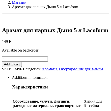
Магазин
Аромат для парных Дыня 5 л Lacoform
Аромат для парных Дыня 5 л Lacoform
149
₽
Available on backorder
Аромат
для
Add to cart
парных
SKU:
13496
Categories:
Ароматы
,
Оборудование для Хамам
Дыня
5
Additional information
л
Lacoform
Характеристики
quantity
Оборудование, услуги, фитинги,
Химия для
расходные материалы, транспортные
бассейна