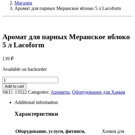
Магазин
Аромат для парных Меранское яблоко 5 л Lacoform
Аромат для парных Меранское яблоко
5 л Lacoform
139
₽
Available on backorder
Аромат
для
Add to cart
парных
SKU:
13522
Categories:
Ароматы
,
Оборудование для Хамам
Меранское
яблоко
Additional information
5
л
Характеристики
Lacoform
quantity
Оборудование, услуги, фитинги,
Химия для