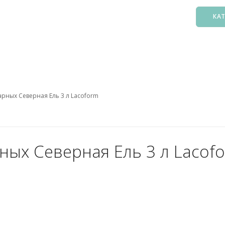
КА
Басс
Фил
Зак
арных Северная Ель 3 л Lacoform
Нас
Подо
Лест
Осв
ных Северная Ель 3 л Lacof
Атт
Аксе
Пыл
Защ
5. О