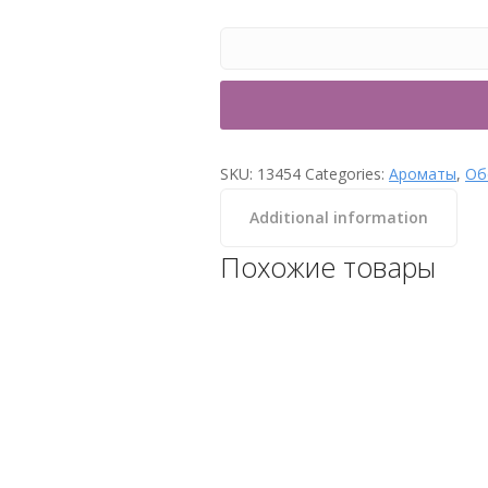
SKU:
13454
Categories:
Ароматы
,
Об
Additional information
Похожие товары
Аромат для парных
Сливовиц 3 л Lacoform
Категории: Ароматы,
Оборудование для Хамам
-->
82
₽
КУПИТЬ