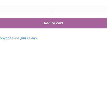
7. Т
Add to cart
орудование для Хамам
Аромат для парных
Аромат для парных
Марокканская маракуя 10 л
Апельсин 5 л Lacoform
Lacoform
Категории: Ароматы,
Категории: Ароматы,
Оборудование для Хамам
-->
Оборудование для Хамам
-->
139
₽
307
₽
КУПИТЬ