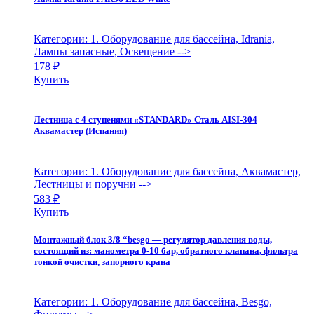
Категории: 1. Оборудование для бассейна, Idrania,
Лампы запасные, Освещение
-->
178
₽
Купить
Лестница с 4 ступенями «STANDARD» Сталь AISI-304
Аквамастер (Испания)
Категории: 1. Оборудование для бассейна, Аквамастер,
Лестницы и поручни
-->
583
₽
Купить
Монтажный блок 3/8 “besgo — регулятор давления воды,
состоящий из: манометра 0-10 бар, обратного клапана, фильтра
тонкой очистки, запорного крана
Категории: 1. Оборудование для бассейна, Besgo,