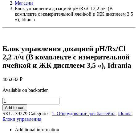
Магазин
Блок управления дозацией pH/Rx/Cl 2,2 л/ч (В
комплекте с измерительной ячейкой и ЖК дисплеем 3,5
«), Idrania
Блок управления дозацией pH/Rx/Cl
2,2 л/ч (В комплекте с измерительной
ячейкой и ЖК дисплеем 3,5 «), Idrania
406.632
₽
Available on backorder
Блок
управления
Add to cart
дозацией
SKU:
39279
Categories:
1. Оборудование для бассейна
,
Idrania
,
pH/Rx/Cl
Блоки управления
2,2
л/
Additional information
ч