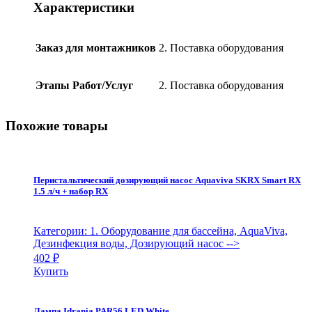
(В
Характеристики
комплекте
с
измерительной
Заказ для монтажников
2. Поставка оборудования
ячейкой
и
ЖК
Этапы Работ/Услуг
2. Поставка оборудования
дисплеем
3,5
"),
Похожие товары
Idrania
quantity
Перистальтический дозирующий насос Aquaviva SKRX Smart RX
1.5 л/ч + набор RX
Категории: 1. Оборудование для бассейна, AquaViva,
Дезинфекция воды, Дозирующий насос
-->
402
₽
Купить
Лампа Idrania PAR56 LED White