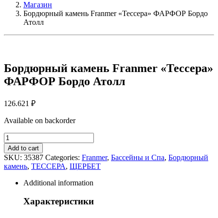
Магазин
Бордюрный камень Franmer «Тессера» ФАРФОР Бордо
Атолл
Бордюрный камень Franmer «Тессера»
ФАРФОР Бордо Атолл
126.621
₽
Available on backorder
Бордюрный
камень
Add to cart
Franmer
SKU:
35387
Categories:
Franmer
,
Бассейны и Спа
,
Бордюрный
"Тессера"
камень
,
ТЕССЕРА
,
ЩЕРБЕТ
ФАРФОР
Бордо
Additional information
Атолл
quantity
Характеристики