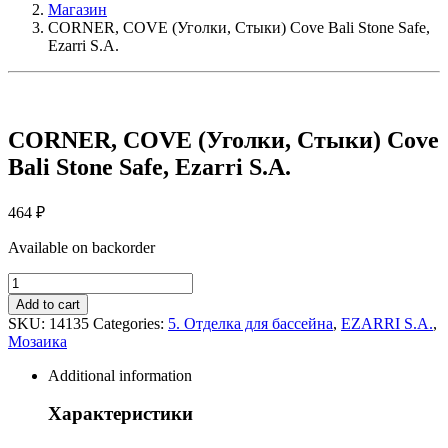
Магазин
CORNER, COVE (Уголки, Стыки) Cove Bali Stone Safe,
Ezarri S.A.
CORNER, COVE (Уголки, Стыки) Cove
Bali Stone Safe, Ezarri S.A.
464
₽
Available on backorder
CORNER,
COVE
Add to cart
(Уголки,
SKU:
14135
Categories:
5. Отделка для бассейна
,
EZARRI S.A.
,
Стыки)
Мозаика
Cove
Bali
Additional information
Stone
Safe,
Характеристики
Ezarri
S.A.