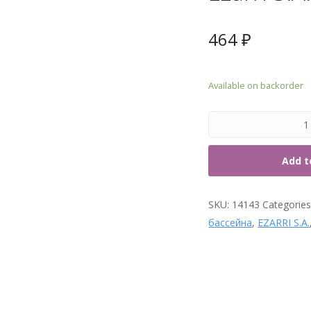
7. Т
464
₽
Available on backorder
Add t
SKU:
14143
Categorie
бассейна
,
EZARRI S.A.