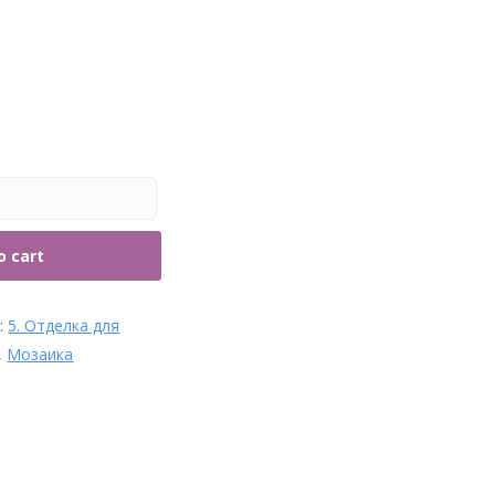
рубы и фитинги
o cart
s:
5. Отделка для
,
Мозаика