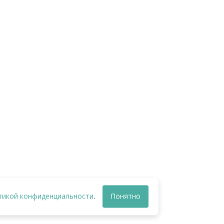
Крепежная полоса ПВХ
Aquaviva (0,05*2 м)
Категории: 5. Отделка для
бассейна
-->
8
₽
КУПИТЬ
тикой конфиденциальности
.
Понятно