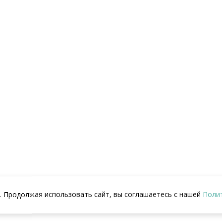
Плитка керамическая
Лайнер
Aquaviva кобальт,
противоскользящий
240х115х9 мм
мраморная крошка
Категории: 5. Отделка для
Aquaviva Terrazzo 1.65×20.2
бассейна, Aquaviva, Плитка
-->
м (33.33 м.кв)
38
₽
Категории: 5. Отделка для
бассейна, Пленка Aquaviva,
КУПИТЬ
Пленка ПВХ
-->
46
₽
КУПИТЬ
-90
. Продолжая использовать сайт, вы соглашаетесь с нашей
Поли
1-20-