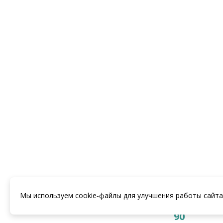
Жидкий ПВХ Cefil
прозрачный, 1 л
Категории: 5. Отделка для
бассейна, Жидкий ПВХ, Пленка
ПВХ, Пленка ПВХ Cefil
-->
65
₽
КУПИТЬ
8 (938) 441-20
Мы используем cookie‑файлы для улучшения работы сайта
8 (862) 29
90