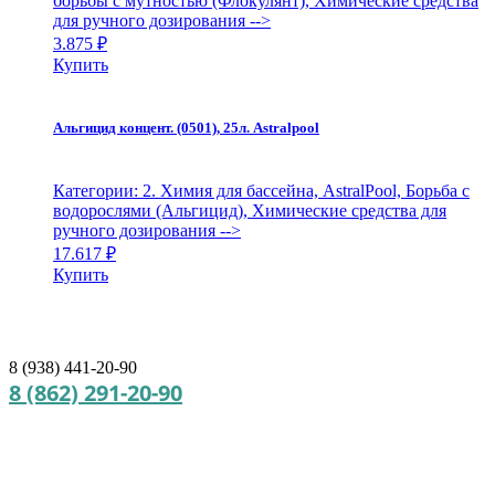
борьбы с мутностью (Флокулянт), Химические средства
для ручного дозирования
-->
3.875
₽
Купить
Альгицид концент. (0501), 25л. Astralpool
Категории: 2. Химия для бассейна, AstralPool, Борьба с
водорослями (Альгицид), Химические средства для
ручного дозирования
-->
17.617
₽
Купить
8 (938) 441-20-90
8 (862) 291-20-90