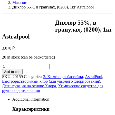
Магазин
Дихлор 55%, в гранулах, (0200), 1кг Astralpool
Дихлор 55%, в
гранулах, (0200), 1кг
Astralpool
3.078
₽
20 in stock (can be backordered)
Дихлор
55%,
Add to cart
в
SKU:
20159
Categories:
2. Химия для бассейна
,
AstralPool
,
гранулах,
Быстрорастворимый хлор (для ударного хлорирования)
,
(0200),
Дезинфекция на основе Хлора
,
Химические средства для
1кг
ручного дозирования
Astralpool
quantity
Additional information
Характеристики