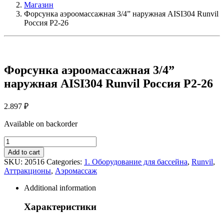
Магазин
Форсунка аэроомассажная 3/4” наружная AISI304 Runvil
Россия Р2-26
Форсунка аэроомассажная 3/4”
наружная AISI304 Runvil Россия Р2-26
2.897
₽
Available on backorder
Форсунка
аэроомассажная
Add to cart
3/4”
SKU:
20516
Categories:
1. Оборудование для бассейна
,
Runvil
,
наружная
Аттракционы
,
Аэромассаж
AISI304
Runvil
Additional information
Россия
Р2-
Характеристики
26
quantity