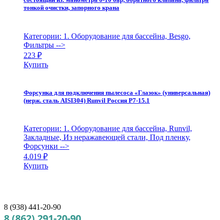
тонкой очистки, запорного крана
Категории: 1. Оборудование для бассейна, Besgo,
Фильтры
-->
223
₽
Купить
Форсунка для подключения пылесоса «Глазок» (универсальная)
(нерж. сталь AISI304) Runvil Россия Р7-15.1
Категории: 1. Оборудование для бассейна, Runvil,
Закладные, Из неражавеющей стали, Под пленку,
Форсунки
-->
4.019
₽
Купить
8 (938) 441-20-90
8 (862) 291-20-90