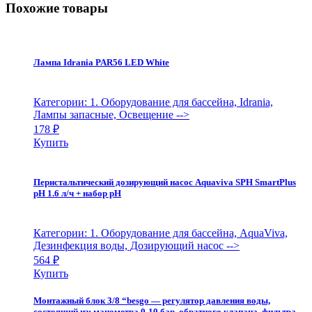
Похожие товары
Лампа Idrania PAR56 LED White
Категории: 1. Оборудование для бассейна, Idrania,
Лампы запасные, Освещение
-->
178
₽
Купить
Перистальтический дозирующий насос Aquaviva SPH SmartPlus
pH 1.6 л/ч + набор pH
Категории: 1. Оборудование для бассейна, AquaViva,
Дезинфекция воды, Дозирующий насос
-->
564
₽
Купить
Монтажный блок 3/8 “besgo — регулятор давления воды,
состоящий из: манометра 0-10 бар, обратного клапана, фильтра