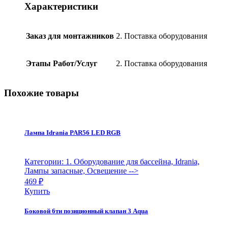
плитку
Характеристики
(14
м3/
ч,
Заказ для монтажников
2. Поставка оборудования
Ø63
мм)
арт.78606,
Этапы Работ/Услуг
2. Поставка оборудования
PerAqua
quantity
Похожие товары
Лампа Idrania PAR56 LED RGB
Категории: 1. Оборудование для бассейна, Idrania,
Лампы запасные, Освещение
-->
469
₽
Купить
Боковой 6ти позиционный клапан 3 Aqua