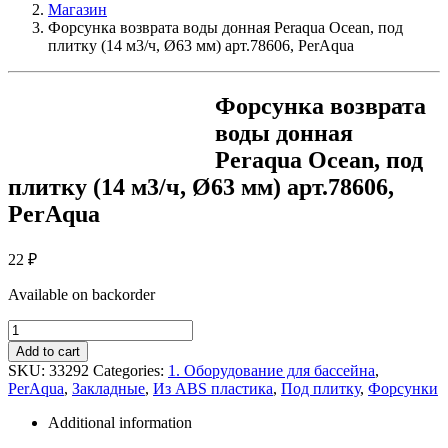
Магазин
Форсунка возврата воды донная Peraqua Ocean, под
плитку (14 м3/ч, Ø63 мм) арт.78606, PerAqua
Форсунка возврата
воды донная
Peraqua Ocean, под
плитку (14 м3/ч, Ø63 мм) арт.78606,
PerAqua
22
₽
Available on backorder
Форсунка
возврата
Add to cart
воды
SKU:
33292
Categories:
1. Оборудование для бассейна
,
донная
PerAqua
,
Закладные
,
Из ABS пластика
,
Под плитку
,
Форсунки
Peraqua
Ocean,
Additional information
под