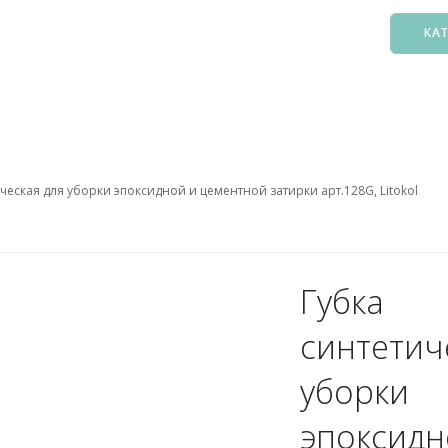
КА
Басс
Фил
Зак
ческая для уборки эпоксидной и цементной затирки арт.128G, Litokol
Нас
Подо
Лест
Осв
Губка
Атт
синтетич
Аксе
Пыл
уборки
Защ
эпоксидн
5. О