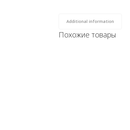
Additional information
Похожие товары
Система укладки плитки
LITOLEVEL Комплект (ведро
150 шт), Litokol
Категории: 3.1 Строительная
химия Litokol, Инструменты
для плиточных работ
-->
1.999
₽
КУПИТЬ