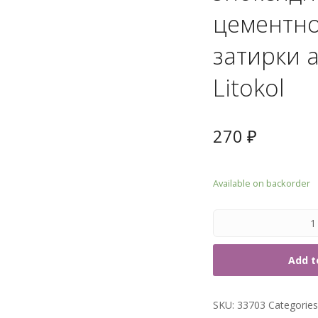
7. Т
цементн
затирки 
Litokol
270
₽
Available on backorder
Add t
SKU:
33703
Categorie