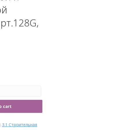
рубы и фитинги
ой
арт.128G,
o cart
s:
3.1 Строительная