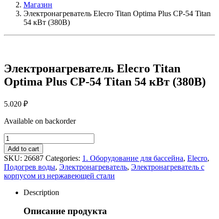
Магазин
Электронагреватель Elecro Titan Optima Plus СP-54 Titan
54 кВт (380В)
Электронагреватель Elecro Titan
Optima Plus СP-54 Titan 54 кВт (380В)
5.020
₽
Available on backorder
Электронагреватель
Elecro
Add to cart
Titan
SKU:
26687
Categories:
1. Оборудование для бассейна
,
Elecro
,
Optima
Подогрев воды
,
Электронагреватель
,
Электронагреватель с
Plus
корпусом из нержавеющей стали
СP-
54
Description
Titan
54
Описание продукта
кВт