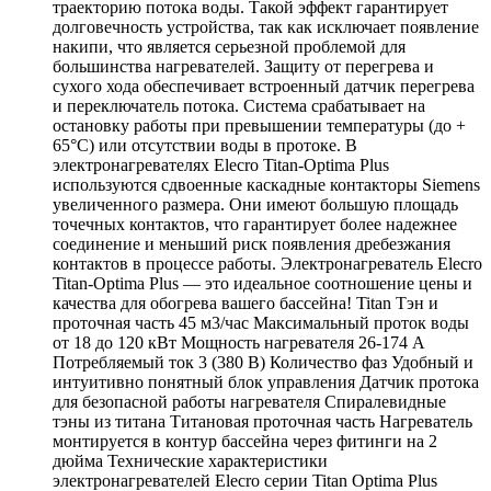
траекторию потока воды. Такой эффект гарантирует
долговечность устройства, так как исключает появление
накипи, что является серьезной проблемой для
большинства нагревателей. Защиту от перегрева и
сухого хода обеспечивает встроенный датчик перегрева
и переключатель потока. Система срабатывает на
остановку работы при превышении температуры (до +
65°С) или отсутствии воды в протоке. В
электронагревателях Elecro Titan-Optima Plus
используются сдвоенные каскадные контакторы Siemens
увеличенного размера. Они имеют большую площадь
точечных контактов, что гарантирует более надежнее
соединение и меньший риск появления дребезжания
контактов в процессе работы. Электронагреватель Elecro
Titan-Optima Plus — это идеальное соотношение цены и
качества для обогрева вашего бассейна! Titan Тэн и
проточная часть 45 м3/час Максимальный проток воды
от 18 до 120 кВт Мощность нагревателя 26-174 A
Потребляемый ток 3 (380 В) Количество фаз Удобный и
интуитивно понятный блок управления Датчик протока
для безопасной работы нагревателя Спиралевидные
тэны из титана Титановая проточная часть Нагреватель
монтируется в контур бассейна через фитинги на 2
дюйма Технические характеристики
электронагревателей Elecro серии Titan Optima Plus