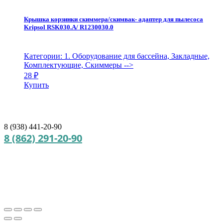
Крышка корзинки скиммера/скимвак- адаптер для пылесоса
Kripsol RSK030.A/ R1230030.0
Категории: 1. Оборудование для бассейна, Закладные,
Комплектующие, Скиммеры
-->
28
₽
Купить
8 (938) 441-20-90
8 (862) 291-20-90