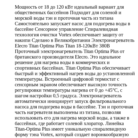
(380В)
Мощность от 18 до 120 кВт идеальный вариант для
quantity
общественных бассейнов Подходит для соленой и
морской воды тэн и проточная часть из титана
Самостоятельно запускает насос для подогрева воды в
бассейне Сенсорное управление Cпиралевидная
технология очистки Vortex обеспечивает защиту от
накипи Сделано в Великобритании Электронагреватель
Elecro Titan Optima Plus Titan 18-120кВт 380В
Проточный электронагреватель Titan Optima Plus от
британского производителя Elecro. Это идеальное
решение для нагрева воды в коммерческих и
спортивных бассейнах. Titan Optima Plus обеспечивает
быстрый и эффективный нагрев воды до установленной
температуры. Встроенный цифровой термостат с
сенсорным экраном обеспечивает высокую точность
регулировки температуры нагрева от 0 до +45°C, с
шагом настройки 0,5 градуса. Электронагреватель
автоматически инициирует запуск фильтровального
насоса для подогрева воды в бассейне. Тэн и проточная
часть нагревателя выполнены из титана, позволяя
использовать его для нагрева морской воды, а также в
бассейнах, где работает солевой хлоратор. Линейка
Titan-Optima Plus имеет уникальную спиралевидную
форму тэна Vortex, который создает воронкообразную