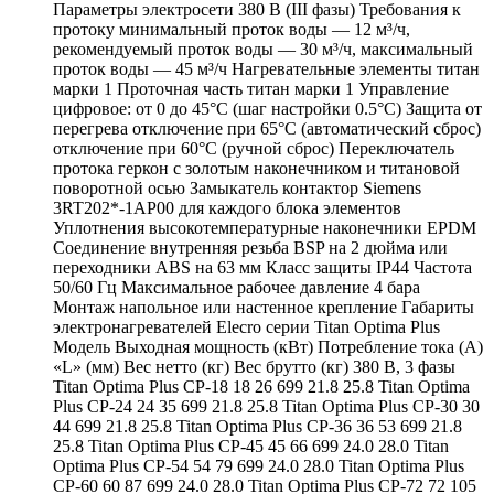
Параметры электросети 380 В (III фазы) Требования к
протоку минимальный проток воды — 12 м³/ч,
рекомендуемый проток воды — 30 м³/ч, максимальный
проток воды — 45 м³/ч Нагревательные элементы титан
марки 1 Проточная часть титан марки 1 Управление
цифровое: от 0 до 45°C (шаг настройки 0.5°C) Защита от
перегрева отключение при 65°C (автоматический сброс)
отключение при 60°C (ручной сброс) Переключатель
протока геркон с золотым наконечником и титановой
поворотной осью Замыкатель контактор Siemens
3RT202*-1AP00 для каждого блока элементов
Уплотнения высокотемпературные наконечники EPDM
Соединение внутренняя резьба BSP на 2 дюйма или
переходники ABS на 63 мм Класс защиты IP44 Частота
50/60 Гц Максимальное рабочее давление 4 бара
Монтаж напольное или настенное крепление Габариты
электронагревателей Elecro серии Titan Optima Plus
Модель Выходная мощность (кВт) Потребление тока (A)
«L» (мм) Вес нетто (кг) Вес брутто (кг) 380 В, 3 фазы
Titan Optima Plus СP-18 18 26 699 21.8 25.8 Titan Optima
Plus СP-24 24 35 699 21.8 25.8 Titan Optima Plus СP-30 30
44 699 21.8 25.8 Titan Optima Plus СP-36 36 53 699 21.8
25.8 Titan Optima Plus СP-45 45 66 699 24.0 28.0 Titan
Optima Plus СP-54 54 79 699 24.0 28.0 Titan Optima Plus
СP-60 60 87 699 24.0 28.0 Titan Optima Plus СP-72 72 105