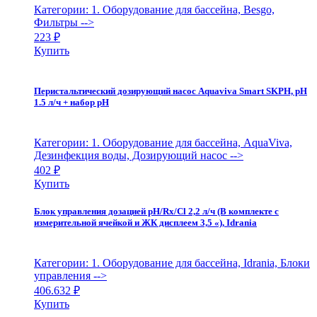
Категории: 1. Оборудование для бассейна, Besgo,
Фильтры
-->
223
₽
Купить
Перистальтический дозирующий насос Aquaviva Smart SKPH, рH
1.5 л/ч + набор рH
Категории: 1. Оборудование для бассейна, AquaViva,
Дезинфекция воды, Дозирующий насос
-->
402
₽
Купить
Блок управления дозацией pH/Rx/Cl 2,2 л/ч (В комплекте с
измерительной ячейкой и ЖК дисплеем 3,5 «), Idrania
Категории: 1. Оборудование для бассейна, Idrania, Блоки
управления
-->
406.632
₽
Купить