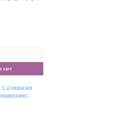
рубы и фитинги
o cart
s:
5. Отделка для
Керамогранит