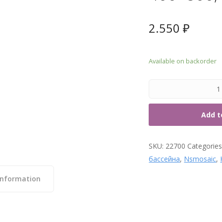
7. Т
2.550
₽
Available on backorder
Add t
SKU:
22700
Categorie
бассейна
,
Nsmosaic
,
information