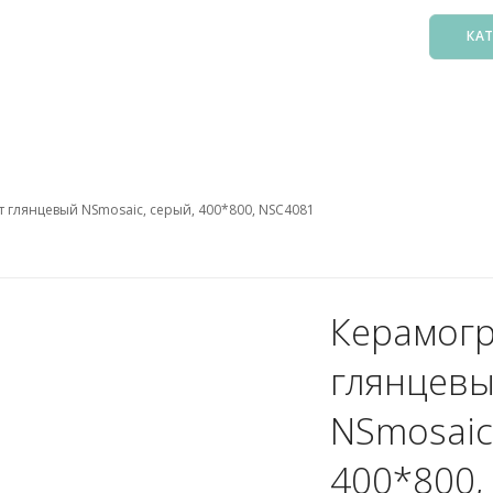
КА
Басс
Фил
Зак
 глянцевый NSmosaic, серый, 400*800, NSC4081
Нас
Подо
Лест
Осв
Керамог
Атт
глянцев
Аксе
Пыл
NSmosaic
Защ
400*800,
5. О