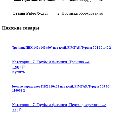
090050
2
quantity
Этапы Работ/Услуг
2. Поставка оборудования
Похожие товары
Тройник ПВХ 140х140х90° под клей, PIMTAS, Турция 504 00 140 2
Категории: 7. Трубы и фитинги, Тройник
-->
1.987
₽
Купить
Кольцо переходное ПВХ 110х63 под клей, PIMTAS, Турция 509 00
110063 2
Категории: 7. Трубы и фитинги, Переход короткий
-->
331
₽