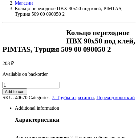
Магазин
Кольцо переходное ПВХ 90х50 под клей, PIMTAS,
Турция 509 00 090050 2
Кольцо переходное
ПВХ 90х50 под клей,
PIMTAS, Турция 509 00 090050 2
203
₽
Available on backorder
Кольцо
переходное
Add to cart
ПВХ
SKU:
40670
Categories:
7. Трубы и фитинги
,
Переход короткий
90х50
под
Additional information
клей,
PIMTAS,
Характеристики
Турция
509
00
Заказ для монтажников
2. Поставка оборудования