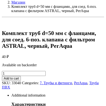
Магазин
Комплект труб d=50 мм с фланцами, для соед. 6-поз.
клапана с фильтром ASTRAL, черный, PerAqua
Комплект труб d=50 мм с фланцами,
для соед. 6-поз. клапана с фильтром
ASTRAL, черный, PerAqua
40
₽
Available on backorder
Комплект
труб
Add to cart
d=50
SKU:
33040
Categories:
7. Трубы и фитинги
,
PerAqua
,
Труба
мм
ПВХ
с
фланцами,
Additional information
для
соед.
Характеристики