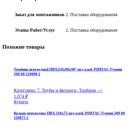
6-
поз.
клапана
Заказ для монтажников
2. Поставка оборудования
с
фильтром
ASTRAL,
Этапы Работ/Услуг
2. Поставка оборудования
черный,
PerAqua
quantity
Похожие товары
Тройник переходной ПВХ110х90х90° под клей, PIMTAS, Турция
508 00 110090 2
Категории: 7. Трубы и фитинги, Тройник
-->
1.074
₽
Купить
Кольцо переходное ПВХ 110х75 под клей, PIMTAS, Турция 509 00
110075 2