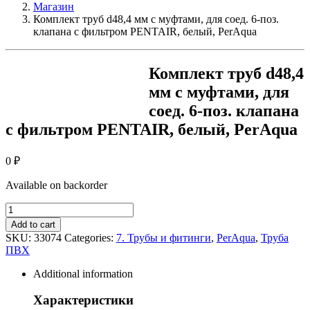
Магазин
Комплект труб d48,4 мм с муфтами, для соед. 6-поз.
клапана с фильтром PENTAIR, белый, PerAqua
Комплект труб d48,4
мм с муфтами, для
соед. 6-поз. клапана
с фильтром PENTAIR, белый, PerAqua
0
₽
Available on backorder
Комплект
труб
Add to cart
d48,4
SKU:
33074
Categories:
7. Трубы и фитинги
,
PerAqua
,
Труба
мм
ПВХ
с
муфтами,
Additional information
для
соед.
Характеристики
6-