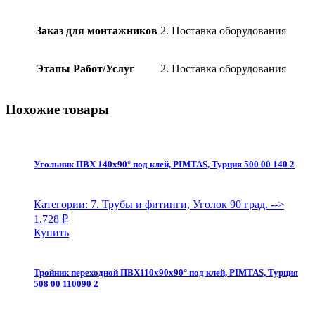
поз.
клапана
Заказ для монтажников
2. Поставка оборудования
с
фильтром
PENTAIR,
Этапы Работ/Услуг
2. Поставка оборудования
белый,
PerAqua
quantity
Похожие товары
Угольник ПВХ 140х90° под клей, PIMTAS, Турция 500 00 140 2
Категории: 7. Трубы и фитинги, Уголок 90 град.
-->
1.728
₽
Купить
Тройник переходной ПВХ110х90х90° под клей, PIMTAS, Турция
508 00 110090 2