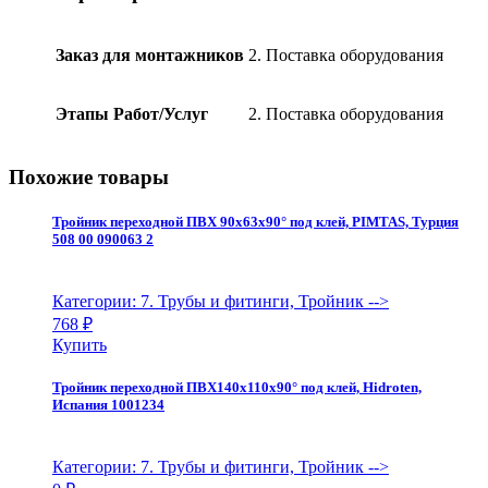
6-
поз.
клапана
Заказ для монтажников
2. Поставка оборудования
с
фильтром
HAYWARD,
Этапы Работ/Услуг
2. Поставка оборудования
белый,
PerAqua
quantity
Похожие товары
Тройник переходной ПВХ 90х63х90° под клей, PIMTAS, Турция
508 00 090063 2
Категории: 7. Трубы и фитинги, Тройник
-->
768
₽
Купить
Тройник переходной ПВХ140х110х90° под клей, Hidroten,
Испания 1001234
Категории: 7. Трубы и фитинги, Тройник
-->