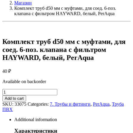
Магазин
Комплект труб d50 мм с муфтами, для соед. 6-поз.
клапана с фильтром HAYWARD, белый, PerAqua
Комплект труб d50 мм с муфтами, для
соед. 6-поз. клапана с фильтром
HAYWARD, белый, PerAqua
40
₽
Available on backorder
Комплект
труб
Add to cart
d50
SKU:
33075
Categories:
7. Трубы и фитинги
,
PerAqua
,
Труба
мм
ПВХ
с
муфтами,
Additional information
для
соед.
Характеристики