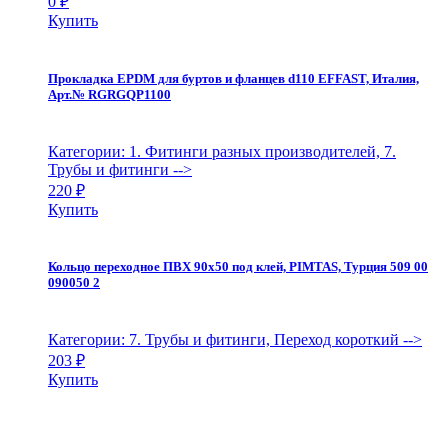
0
₽
Купить
Прокладка EPDM для буртов и фланцев d110 EFFAST, Италия,
Арт.№ RGRGQP1100
Категории: 1. Фитинги разных производителей, 7.
Трубы и фитинги
-->
220
₽
Купить
Кольцо переходное ПВХ 90х50 под клей, PIMTAS, Турция 509 00
090050 2
Категории: 7. Трубы и фитинги, Переход короткий
-->
203
₽
Купить