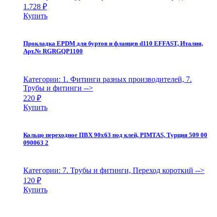
1.728
₽
Купить
Прокладка EPDM для буртов и фланцев d110 EFFAST, Италия,
Арт.№ RGRGQP1100
Категории: 1. Фитинги разных производителей, 7.
Трубы и фитинги
-->
220
₽
Купить
Кольцо переходное ПВХ 90х63 под клей, PIMTAS, Турция 509 00
090063 2
Категории: 7. Трубы и фитинги, Переход короткий
-->
120
₽
Купить