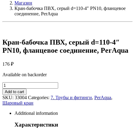
Магазин
Кран-бабочка ПВХ, серый d=110-4″ PN10, фланцевое
соединение, PerAqua
Кран-бабочка ПВХ, серый d=110-4″
PN10, фланцевое соединение, PerAqua
176
₽
Available on backorder
Кран-
бабочка
Add to cart
ПВХ,
SKU:
33004
Categories:
7. Трубы и фитинги
,
PerAqua
,
серый
Шаровый кран
d=110-
4"
Additional information
PN10,
фланцевое
Характеристики
соединение,
PerAqua