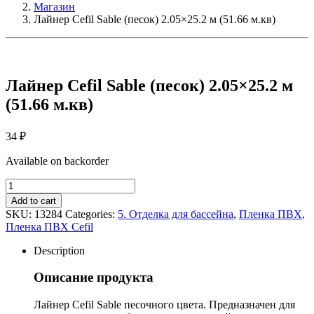
Магазин
Лайнер Cefil Sable (песок) 2.05×25.2 м (51.66 м.кв)
Лайнер Cefil Sable (песок) 2.05×25.2 м
(51.66 м.кв)
34
₽
Available on backorder
Лайнер
Cefil
Add to cart
Sable
SKU:
13284
Categories:
5. Отделка для бассейна
,
Пленка ПВХ
,
(песок)
Пленка ПВХ Cefil
2.05x25.2
м
Description
(51.66
м.кв)
Описание продукта
quantity
Лайнер Cefil Sable песочного цвета. Предназначен для