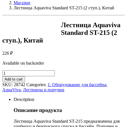
Магазин
Лестница Aquaviva Standard ST-215 (2 ступ.), Китай
Лестница Aquaviva
Standard ST-215 (2
ступ.), Китай
226
₽
Available on backorder
Лестница
Aquaviva
Add to cart
Standard
SKU:
28742
Categories:
1. Оборудование для бассейна
,
ST-
AquaViva
,
Лестницы и поручни
215
(2
Description
ступ.),
Китай
Описание продукта
quantity
Лестница Aquaviva Standard ST-215 предназначена для
удобного и безопасного спуска в бассейн. Поручни и