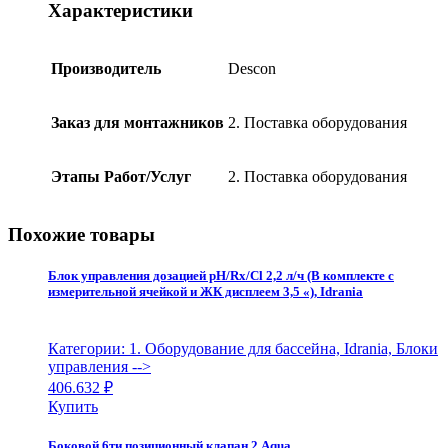
12310XV,
Характеристики
Descon
quantity
Производитель
Descon
Заказ для монтажников
2. Поставка оборудования
Этапы Работ/Услуг
2. Поставка оборудования
Похожие товары
Блок управления дозацией pH/Rx/Cl 2,2 л/ч (В комплекте с
измерительной ячейкой и ЖК дисплеем 3,5 «), Idrania
Категории: 1. Оборудование для бассейна, Idrania, Блоки
управления
-->
406.632
₽
Купить
Боковой 6ти позиционный клапан 2 Aqua