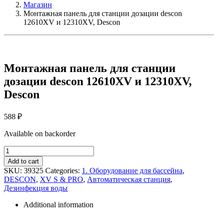
Магазин
Монтажная панель для станции дозации descon
12610XV и 12310XV, Descon
Монтажная панель для станции
дозации descon 12610XV и 12310XV,
Descon
588
₽
Available on backorder
Монтажная
панель
Add to cart
для
SKU:
39325
Categories:
1. Оборудование для бассейна
,
станции
DESCON
,
XV S & PRO
,
Автоматическая станция
,
дозации
Дезинфекция воды
descon
12610XV
Additional information
и