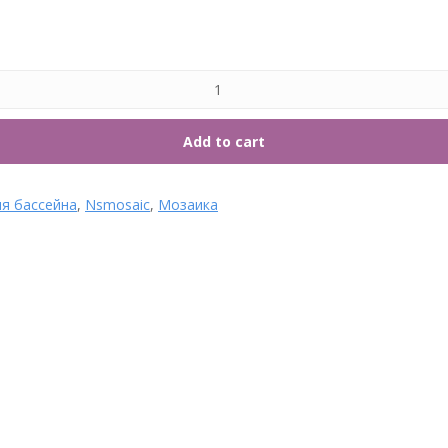
7. Т
Add to cart
ля бассейна
,
Nsmosaic
,
Мозаика
Лайнер мозаика Aquaviva
Лайнер мраморная крошка
Moloma 1.65×25.2 м (41.58
Aquaviva Terrazzo 1.65×25.2
м.кв)
м (41.58 м.кв)