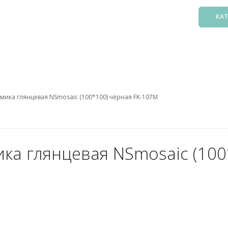
КА
Басс
Фил
Зак
мика глянцевая NSmosaic (100*100) чёрная FK-107М
Нас
Подо
Лест
Осв
ка глянцевая NSmosaic (100
Атт
Аксе
Пыл
Защ
5. О