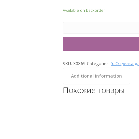
Available on backorder
SKU:
30869
Categories:
5. Отделка д
Additional information
Похожие товары
Лайнер Cefil Cyprus светлый
мрамор 2.05×25.2 м (51.66
м.кв)