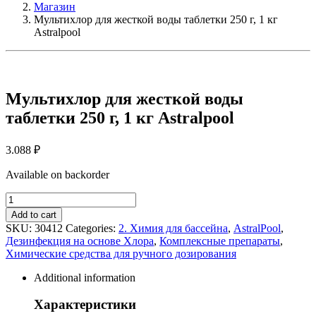
Магазин
Мультихлор для жесткой воды таблетки 250 г, 1 кг
Astralpool
Мультихлор для жесткой воды
таблетки 250 г, 1 кг Astralpool
3.088
₽
Available on backorder
Мультихлор
для
Add to cart
жесткой
SKU:
30412
Categories:
2. Химия для бассейна
,
AstralPool
,
воды
Дезинфекция на основе Хлора
,
Комплексные препараты
,
таблетки
Химические средства для ручного дозирования
250
г,
Additional information
1
кг
Характеристики
Astralpool