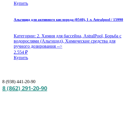
Купить
Альгицид для активного кислорода (0540), 1 л. Astralpool / 15990
Категории: 2. Химия для бассейна, AstralPool, Борьба с
водорослями (Альгицид), Химические средства для
ручного дозирования
-->
2.554
₽
Купить
8 (938) 441-20-90
8 (862) 291-20-90