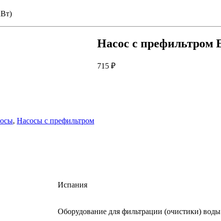
кВт)
Насос с префильтром E
715
₽
осы
,
Насосы с префильтром
Испания
Оборудование для фильтрации (очистики) воды