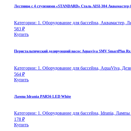
Лестница с 4 ступенями «STANDARD» Сталь AISI-304 Аквамастер 
Категории: 1. Оборудование для бассейна, Аквамастер, 
583
₽
Купить
Перистальтический дозирующий насос Aquaviva SMV SmartPlus Rx 1
Категории: 1. Оборудование для бассейна, AquaViva, Д
564
₽
Купить
Лампа Idrania PAR56 LED White
Категории: 1. Оборудование для бассейна, Idrania, Ламп
178
₽
Купить