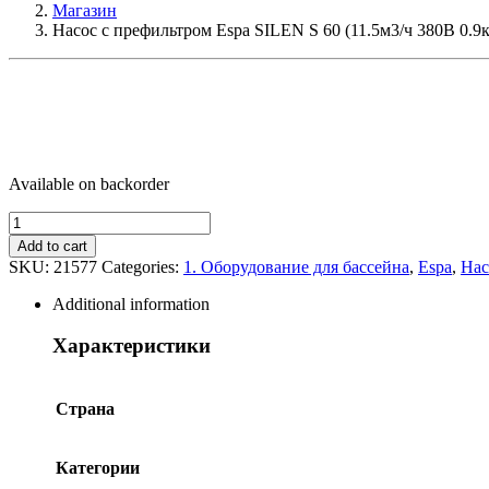
Магазин
Насос с префильтром Espa SILEN S 60 (11.5м3/ч 380В 0.9
Available on backorder
Насос
с
Add to cart
префильтром
SKU:
21577
Categories:
1. Оборудование для бассейна
,
Espa
,
Нас
Espa
SILEN
Additional information
S
60
Характеристики
(11.5м3/
ч
380В
Страна
0.9кВт)
quantity
Категории