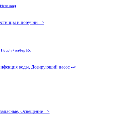
(Испания)
Лестницы и поручни
-->
.6 л/ч + набор Rx
езинфекция воды, Дозирующий насос
-->
ы запасные, Освещение
-->